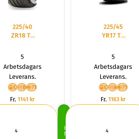
225/40
225/45
ZR18 TL
YR17 TL
92Y PI P-
94Y PI
ZERO (KS)
CINTURATO
5
5
XL PZ4
(C3) XL
Arbetsdagars
Arbetsdagars
Leverans.
Leverans.
C
B
71
C
A
71
Fr.
Fr.
1141 kr
1163 kr
Köp
Nu