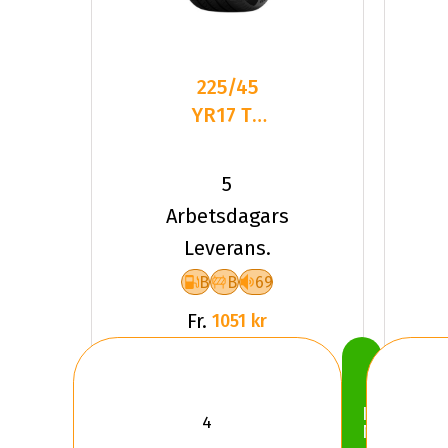
225/45
YR17 TL
94Y PI
POWERGY
5
2 XL
Arbetsdagars
Leverans.
B
B
69
Fr.
1051 kr
Köp
Nu