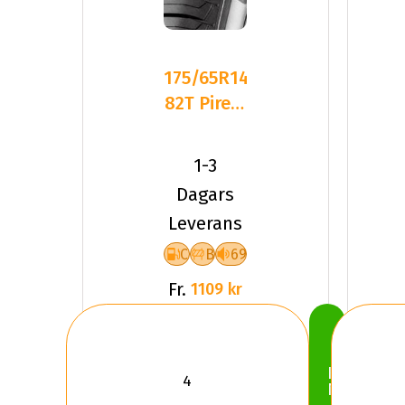
175/65R14
82T Pirelli
CINTURATO
P1 2025
1-3
Dagars
Leverans
C
B
69
Fr.
1109 kr
Köp
Nu