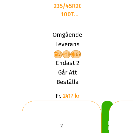
235/45R20
100T
Pirelli P-
ZERO
Omgående
(PZ4) XL
Leverans
A
B
69
Endast 2
Går Att
Beställa
Fr.
2417 kr
Köp
Nu