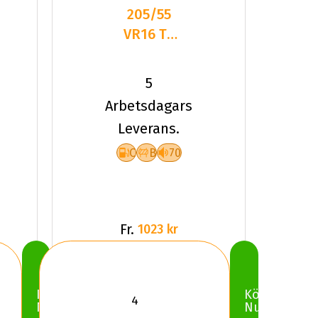
205/55
VR16 TL
91V PI P7
CINT ECO
5
IMPACT
Arbetsdagars
Leverans.
C
B
70
Fr.
1023 kr
Köp
Köp
Nu
Nu