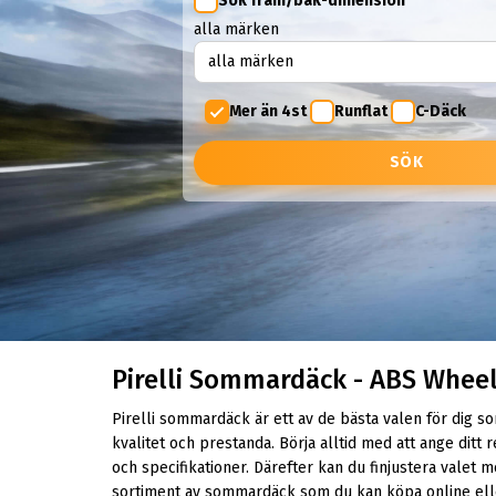
Sök fram/bak-dimension
alla märken
Mer än 4st
Runflat
C-Däck
SÖK
Pirelli Sommardäck - ABS Whee
Pirelli sommardäck är ett av de bästa valen för dig 
kvalitet och prestanda. Börja alltid med att ange ditt r
och specifikationer. Därefter kan du finjustera valet m
sortiment av sommardäck som du kan köpa online eller 