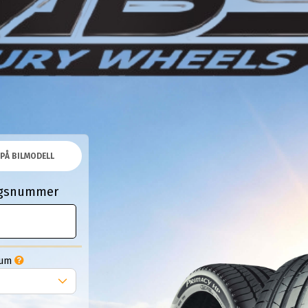
PÅ BILMODELL
ingsnummer
Tum