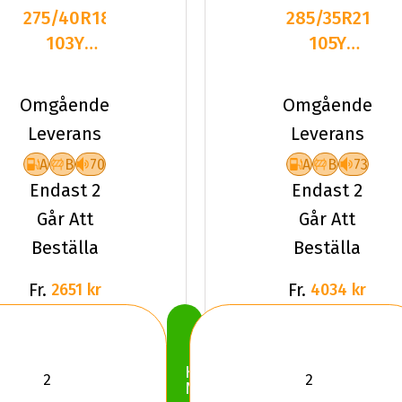
275/40R18
285/35R21
103Y
105Y
Pirelli
Pirelli P-
CINTURATO
ZERO
Omgående
Omgående
P7 XL
(PZ4) XL
Leverans
Leverans
(*)
A
B
70
A
B
73
Endast 2
Endast 2
Går Att
Går Att
Beställa
Beställa
Fr.
Fr.
2651 kr
4034 kr
Köp
Nu