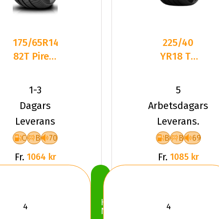
175/65R14
225/40
82T Pirelli
YR18 TL
CINTURATO
92Y PI
P1 2026
POWERGY
1-3
5
2 XL
Dagars
Arbetsdagars
Leverans
Leverans.
C
B
70
B
B
69
Fr.
Fr.
1064 kr
1085 kr
Köp
Nu