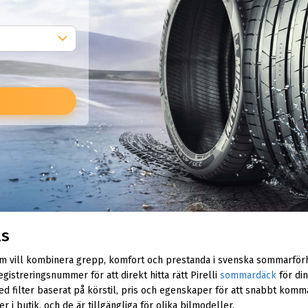
ls
som vill kombinera grepp, komfort och prestanda i svenska sommarförh
egistreringsnummer för att direkt hitta rätt Pirelli
sommardäck
för din
ed filter baserat på körstil, pris och egenskaper för att snabbt komma 
i butik, och de är tillgängliga för olika bilmodeller.