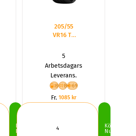
205/55
VR16 TL
94V PI
POWERGY
5
2 XL
Arbetsdagars
Leverans.
B
B
69
Fr.
1085 kr
Köp
Köp
Nu
Nu