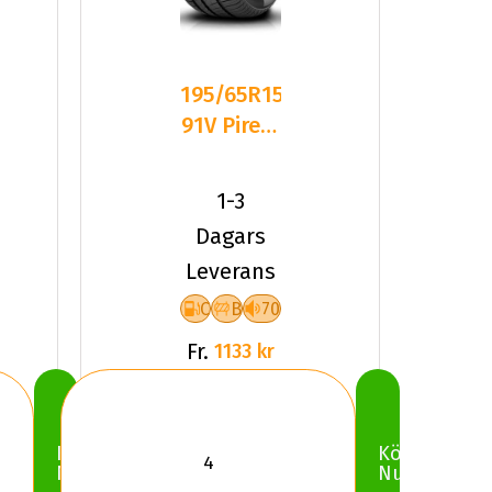
195/65R15
91V Pirelli
CINTURATO
P1 2024
1-3
Dagars
Leverans
C
B
70
Fr.
1133 kr
Köp
Köp
Nu
Nu