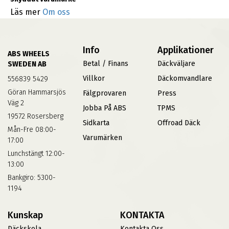
Läs mer
Om oss
Info
Applikationer
ABS WHEELS
Betal / Finans
Däckväljare
SWEDEN AB
Villkor
Däckomvandlare
556839 5429
Göran Hammarsjös
Fälgprovaren
Press
Väg 2
Jobba På ABS
TPMS
19572 Rosersberg
Sidkarta
Offroad Däck
Mån-Fre 08:00-
Varumärken
17:00
Lunchstängt 12:00-
13:00
Bankgiro: 5300-
1194
Kunskap
KONTAKTA
Däckskola
Kontakta Oss