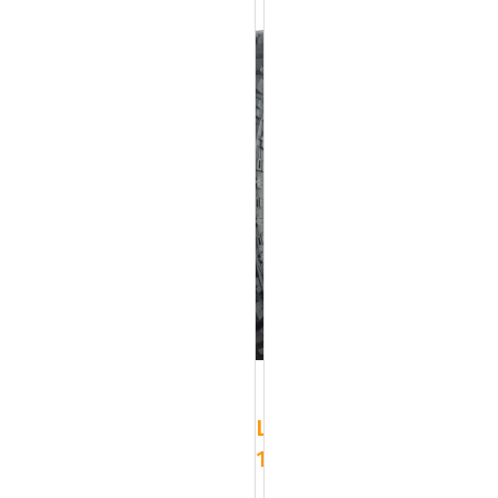
LT33x12.50R17
114Q
Nankang