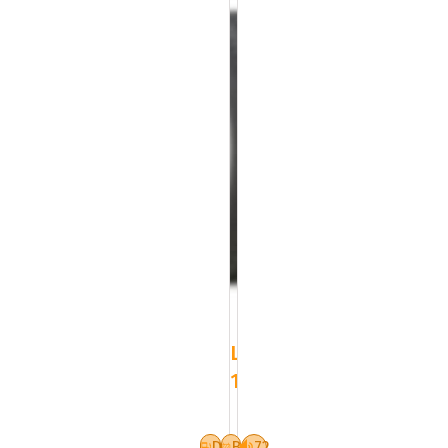
LT6,50R16
107/102N
Dynamo
HISCEND-
D
B
72