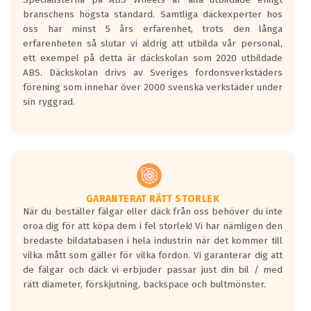
längsta.
branschens högsta standard. Samtliga däckexperter hos
Inga D eller G betyg delas ut för
oss har minst 5 års erfarenhet, trots den långa
personbilar och lätta lastbilar.
erfarenheten så slutar vi aldrig att utbilda vår personal,
Betyget sätts efter ett test där däcken
ett exempel på detta är däckskolan som 2020 utbildade
skall bromsa in på en väg där det ligger
ABS. Däckskolan drivs av Sveriges fordonsverkstäders
0.5-1.5 mm vatten.
förening som innehar över 2000 svenska verkstäder under
I 80km/h kommer skillnaden på
sin ryggrad.
bromssträckan vara fyra billängder( ca
18meter) mellan däck med betyg A
gentemot F.
Bullernivån:
Vid körning i över 50km/h brukar
rullmotståndets ljud överträffa
GARANTERAT RÄTT STORLEK
När du beställer fälgar eller däck från oss behöver du inte
motorljudet.
oroa dig för att köpa dem i fel storlek! Vi har nämligen den
På däckmärkningen kommer det finnas
bredaste bildatabasen i hela industrin när det kommer till
en symbol av ett däck med vågar. Hög
vilka mått som gäller för vilka fordon. Vi garanterar dig att
bullernivå markeras med svarta vågor
de fälgar och däck vi erbjuder passar just din bil / med
medans de vita vågorna påvisar om det är
rätt diameter, förskjutning, backspace och bultmönster.
ett tyst däck.
Ett däck med tre svarta vågor uppnår de