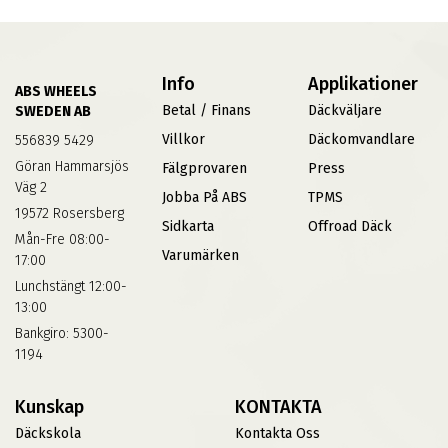
Info
Applikationer
ABS WHEELS
Betal / Finans
Däckväljare
SWEDEN AB
Villkor
Däckomvandlare
556839 5429
Göran Hammarsjös
Fälgprovaren
Press
Väg 2
Jobba På ABS
TPMS
19572 Rosersberg
Sidkarta
Offroad Däck
Mån-Fre 08:00-
Varumärken
17:00
Lunchstängt 12:00-
13:00
Bankgiro: 5300-
1194
Kunskap
KONTAKTA
Däckskola
Kontakta Oss