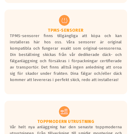
europeiska kraven som finns i dagsläget,
men är inte längre tillåtna enligt nya
regelverket som introduceras år 2016.
Ett däck med två svarta vågor är redan
godkända för år 2016 nya regelverk.
TPMS-SENSORER
TPMS-sensorer finns tillgängliga att köpa och kan
Ett däck med en svart våg kommer vara
installeras här hos oss. Våra sensorer är original
minst tre decibel tystare än det
kompatibla och fungerar exakt som original-sensorerna.
regelverk som börjar gälla 2016.
Din beställning skickas från vår dedikerade däck- och
fälganläggning och försäkras i förpackningar certifierade
av transportör. Det finns alltså ingen anledning att oroa
sig för skador under frakten. Dina fälgar och/eller däck
kommer att levereras i perfekt skick, redo att installeras!
TOPPMODERN UTRUSTNING
Vår helt nya anläggning har den senaste toppmoderna
utrustningen. Från tillverkning till smidig montering och