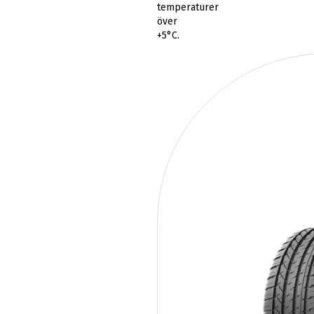
temperaturer
över
+5°C.