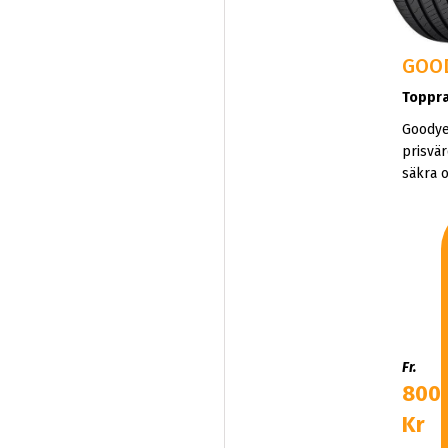
GOO
Toppr
Goodye
prisvär
säkra 
bränsl
banbry
teknik.
Fr.
800
Kr