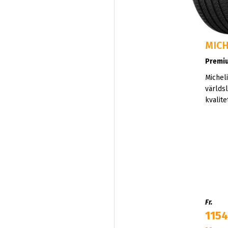
MICH
Premi
Michel
världs
kvalite
och sä
alla fo
Perfek
vardag 
Fr.
1154