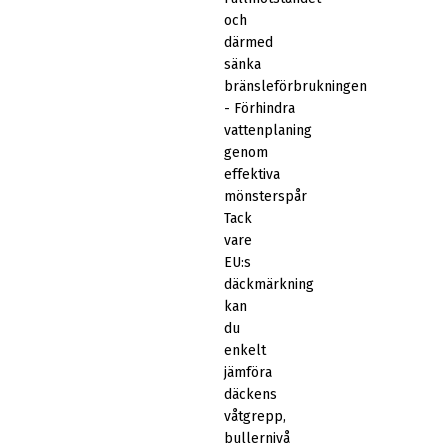
och
därmed
sänka
bränsleförbrukningen
- Förhindra
vattenplaning
genom
effektiva
mönsterspår
Tack
vare
EU:s
däckmärkning
kan
du
enkelt
jämföra
däckens
våtgrepp,
bullernivå