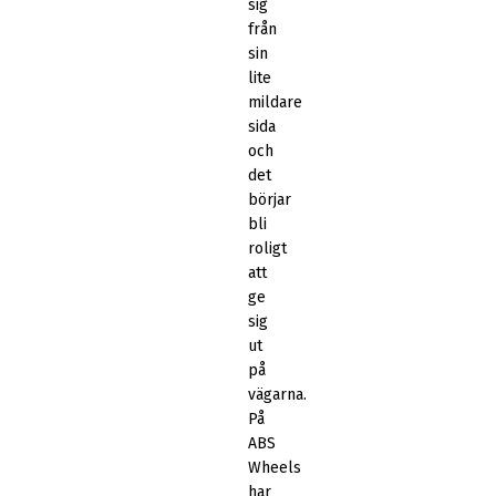
sig
från
sin
lite
mildare
sida
och
det
börjar
bli
roligt
att
ge
sig
ut
på
vägarna.
På
ABS
Wheels
har