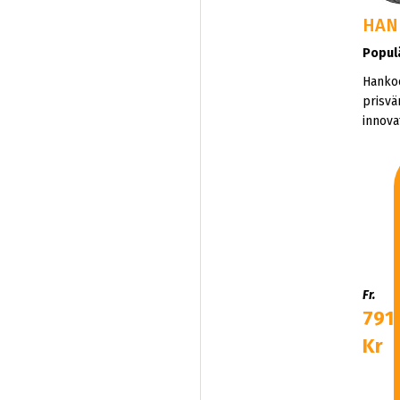
HAN
Popul
Hanko
prisvä
innova
miljöv
Kvalit
Korea
närvar
Fr.
791
Kr