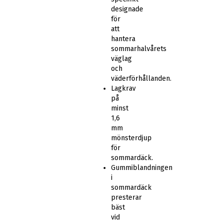
designade
för
att
hantera
sommarhalvårets
väglag
och
väderförhållanden.
Lagkrav
på
minst
1,6
mm
mönsterdjup
för
sommardäck.
Gummiblandningen
i
sommardäck
presterar
bäst
vid