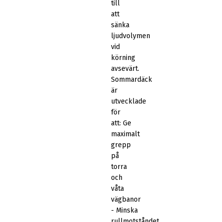
till
att
sänka
ljudvolymen
vid
körning
avsevärt.
Sommardäck
är
utvecklade
för
att: Ge
maximalt
grepp
på
torra
och
våta
vägbanor
- Minska
rullmotståndet