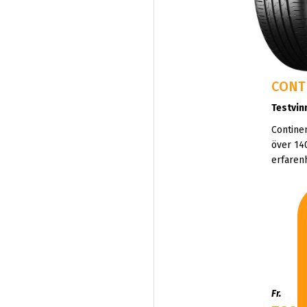
CONT
Testvin
Contine
över 14
erfaren
inom sä
innovat
prestan
för spor
SUV:ar.
Fr.