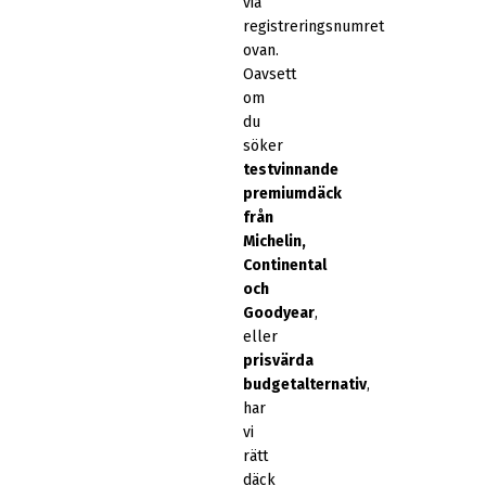
via
registreringsnumret
ovan.
Oavsett
om
du
söker
testvinnande
premiumdäck
från
Michelin,
Continental
och
Goodyear
,
eller
prisvärda
budgetalternativ
,
har
vi
rätt
däck