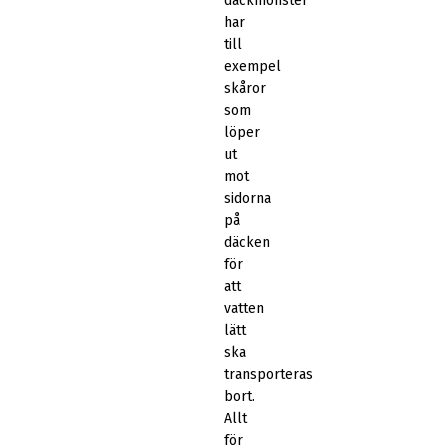
däckmönster
har
till
exempel
skåror
som
löper
ut
mot
sidorna
på
däcken
för
att
vatten
lätt
ska
transporteras
bort.
Allt
för