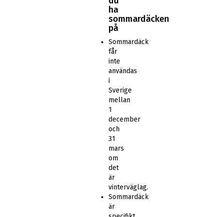
du
ha
sommardäcken
på
Sommardäck
får
inte
användas
i
Sverige
mellan
1
december
och
31
mars
om
det
är
vinterväglag.
Sommardäck
är
specifikt