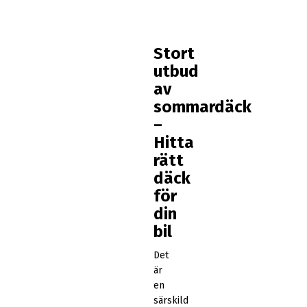
Stort
utbud
av
sommardäck
–
Hitta
rätt
däck
för
din
bil
Det
är
en
särskild