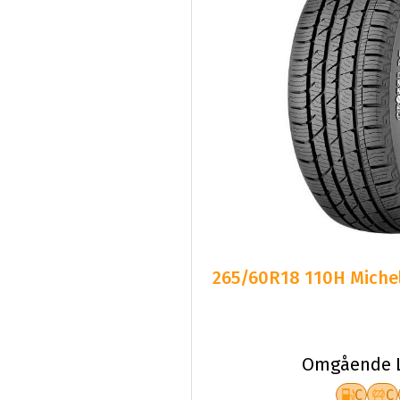
265/60R18 110H Miche
Omgående L
C
C