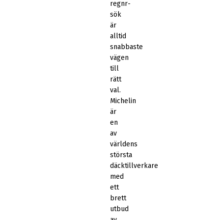
regnr-
sök
är
alltid
snabbaste
vägen
till
rätt
val.
Michelin
är
en
av
världens
största
däcktillverkare
med
ett
brett
utbud
av