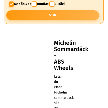
Mer än 4st
Runflat
C-Däck
SÖK
Michelin
Sommardäck
-
ABS
Wheels
Letar
du
efter
Michelin
sommardäck
ska