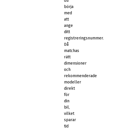
du
börja
med
att
ange
ditt
registreringsnummer.
Då
matchas
rätt
dimensioner
och
rekommenderade
modeller
direkt
för
din
bil,
vilket
sparar
tid