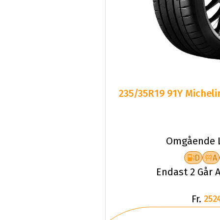
235/35R19 91Y Micheli
Omgående L
D
A
Endast 2 Går A
Fr.
252