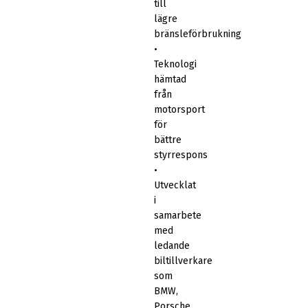
till
lägre
bränsleförbrukning
•
Teknologi
hämtad
från
motorsport
för
bättre
styrrespons
•
Utvecklat
i
samarbete
med
ledande
biltillverkare
som
BMW,
Porsche