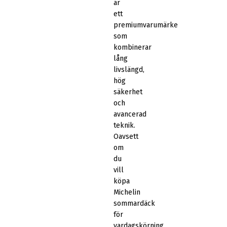
är
ett
premiumvarumärke
som
kombinerar
lång
livslängd,
hög
säkerhet
och
avancerad
teknik.
Oavsett
om
du
vill
köpa
Michelin
sommardäck
för
vardagskörning,