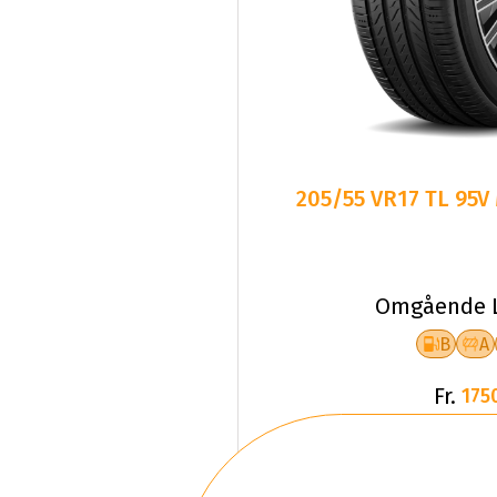
205/55 VR17 TL 95V
Omgående L
B
A
Fr.
175