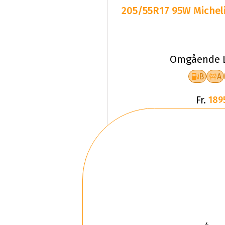
205/55R17 95W Michel
Omgående L
B
A
Fr.
189