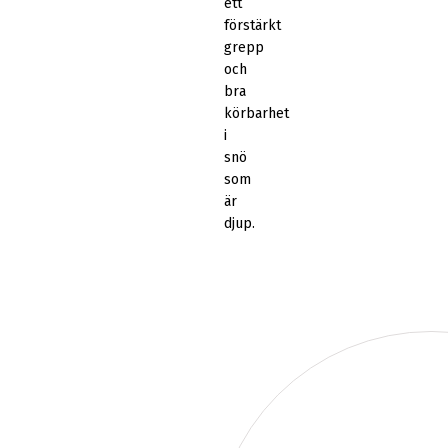
ett
förstärkt
grepp
och
bra
körbarhet
i
snö
som
är
djup.