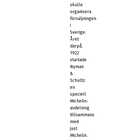
skulle
organisera
försäljningen
i
Sverige.
Året
därpå,
1922
startade
Nyman
&
Schultz
en
speciell
Michelin-
avdelning
tillsammans
med
just
Michelin.