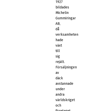
1927
bildades
Michelin
Gummiringar
AB,
då
verksamheten
hade
växt
till
sig
rejält.
Försäljningen
av
däck
avstannade
under
andra
världskriget
och
företaget