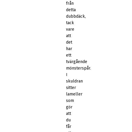
från
detta
dubbdäck,
tack
vare
att
det
har
ett
tvärgående
mönsterspår.
I
skuldran
sitter
lameller
som
gör
att
du
får