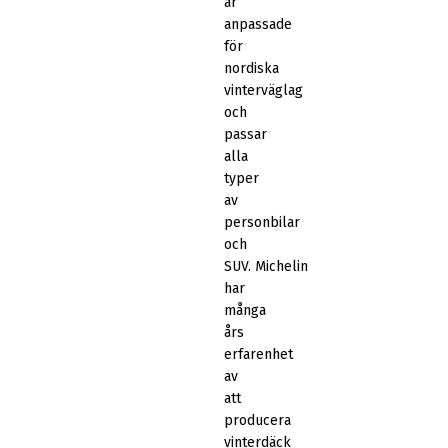
är
anpassade
för
nordiska
vinterväglag
och
passar
alla
typer
av
personbilar
och
SUV. Michelin
har
många
års
erfarenhet
av
att
producera
vinterdäck