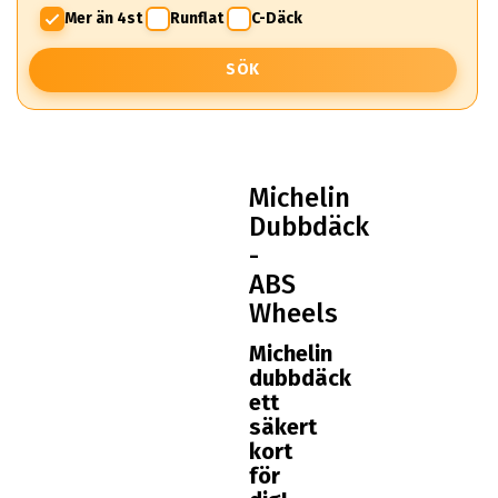
Mer än 4st
Runflat
C-Däck
SÖK
Michelin
Dubbdäck
-
ABS
Wheels
Michelin
dubbdäck
ett
säkert
kort
för