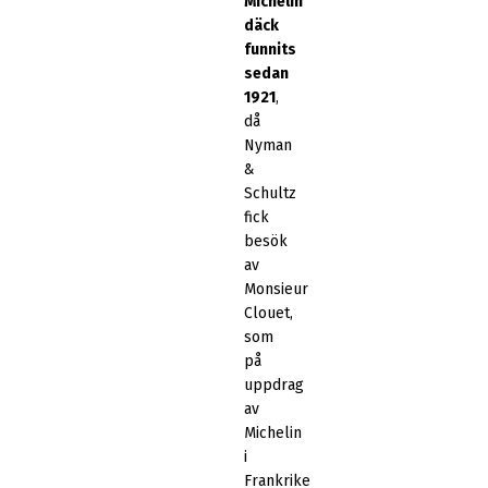
Michelin
däck
funnits
sedan
1921
,
då
Nyman
&
Schultz
fick
besök
av
Monsieur
Clouet,
som
på
uppdrag
av
Michelin
i
Frankrike