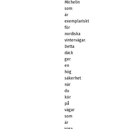
Michelin
som
är
exemplariskt
för
nordiska
vintervägar.
Detta
däck
ger
en
hög
säkerhet
när
du
kör
på
vägar
som
är
isiga.