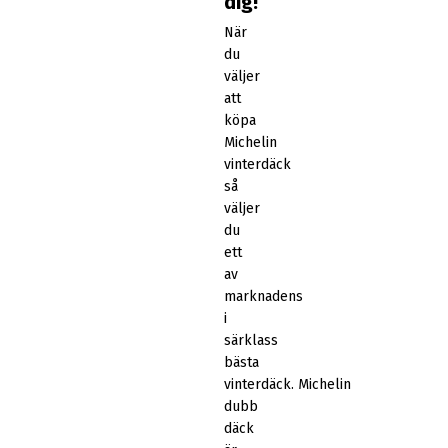
dig!
När
du
väljer
att
köpa
Michelin
vinterdäck
så
väljer
du
ett
av
marknadens
i
särklass
bästa
vinterdäck. Michelin
dubb
däck