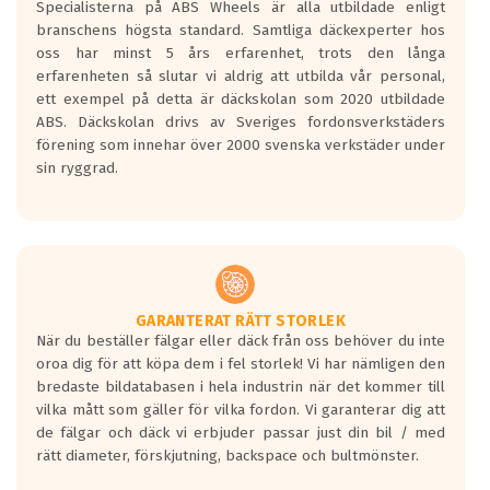
Specialisterna på ABS Wheels är alla utbildade enligt
längsta.
branschens högsta standard. Samtliga däckexperter hos
Inga D eller G betyg delas ut för
oss har minst 5 års erfarenhet, trots den långa
personbilar och lätta lastbilar.
erfarenheten så slutar vi aldrig att utbilda vår personal,
Betyget sätts efter ett test där däcken
ett exempel på detta är däckskolan som 2020 utbildade
skall bromsa in på en väg där det ligger
ABS. Däckskolan drivs av Sveriges fordonsverkstäders
0.5-1.5 mm vatten.
förening som innehar över 2000 svenska verkstäder under
I 80km/h kommer skillnaden på
sin ryggrad.
bromssträckan vara fyra billängder( ca
18meter) mellan däck med betyg A
gentemot F.
Bullernivån:
Vid körning i över 50km/h brukar
rullmotståndets ljud överträffa
GARANTERAT RÄTT STORLEK
När du beställer fälgar eller däck från oss behöver du inte
motorljudet.
oroa dig för att köpa dem i fel storlek! Vi har nämligen den
På däckmärkningen kommer det finnas
bredaste bildatabasen i hela industrin när det kommer till
en symbol av ett däck med vågar. Hög
vilka mått som gäller för vilka fordon. Vi garanterar dig att
bullernivå markeras med svarta vågor
de fälgar och däck vi erbjuder passar just din bil / med
medans de vita vågorna påvisar om det är
rätt diameter, förskjutning, backspace och bultmönster.
ett tyst däck.
Ett däck med tre svarta vågor uppnår de