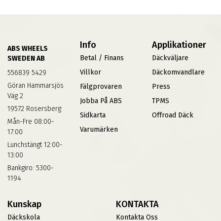
Info
Applikationer
ABS WHEELS
Betal / Finans
Däckväljare
SWEDEN AB
Villkor
Däckomvandlare
556839 5429
Göran Hammarsjös
Fälgprovaren
Press
Väg 2
Jobba På ABS
TPMS
19572 Rosersberg
Sidkarta
Offroad Däck
Mån-Fre 08:00-
Varumärken
17:00
Lunchstängt 12:00-
13:00
Bankgiro: 5300-
1194
Kunskap
KONTAKTA
Däckskola
Kontakta Oss