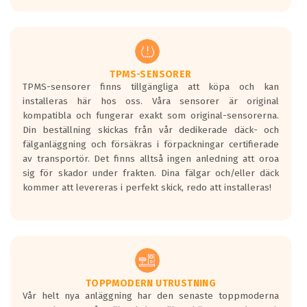
europeiska kraven som finns i dagsläget,
men är inte längre tillåtna enligt nya
regelverket som introduceras år 2016.
Ett däck med två svarta vågor är redan
godkända för år 2016 nya regelverk.
TPMS-SENSORER
TPMS-sensorer finns tillgängliga att köpa och kan
Ett däck med en svart våg kommer vara
installeras här hos oss. Våra sensorer är original
minst tre decibel tystare än det
kompatibla och fungerar exakt som original-sensorerna.
regelverk som börjar gälla 2016.
Din beställning skickas från vår dedikerade däck- och
fälganläggning och försäkras i förpackningar certifierade
av transportör. Det finns alltså ingen anledning att oroa
sig för skador under frakten. Dina fälgar och/eller däck
kommer att levereras i perfekt skick, redo att installeras!
TOPPMODERN UTRUSTNING
Vår helt nya anläggning har den senaste toppmoderna