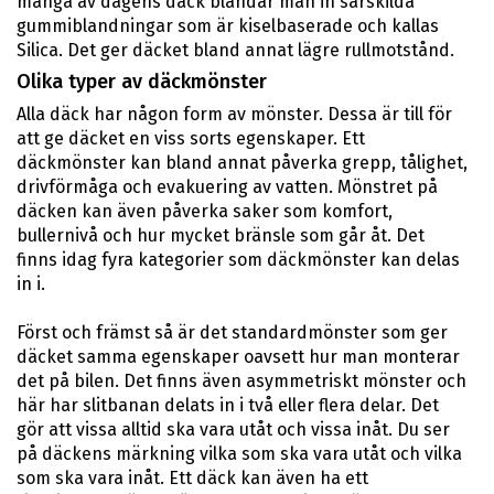
många av dagens däck blandar man in särskilda
gummiblandningar som är kiselbaserade och kallas
Silica. Det ger däcket bland annat lägre rullmotstånd.
Olika typer av däckmönster
Alla däck har någon form av mönster. Dessa är till för
att ge däcket en viss sorts egenskaper. Ett
däckmönster kan bland annat påverka grepp, tålighet,
drivförmåga och evakuering av vatten. Mönstret på
däcken kan även påverka saker som komfort,
bullernivå och hur mycket bränsle som går åt. Det
finns idag fyra kategorier som däckmönster kan delas
in i.
Först och främst så är det standardmönster som ger
däcket samma egenskaper oavsett hur man monterar
det på bilen. Det finns även asymmetriskt mönster och
här har slitbanan delats in i två eller flera delar. Det
gör att vissa alltid ska vara utåt och vissa inåt. Du ser
på däckens märkning vilka som ska vara utåt och vilka
som ska vara inåt. Ett däck kan även ha ett