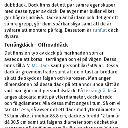
dubbdäck. Dock finns det ett par sämre egenskaper
med dessa typer av däck. De avger mer bullar vilket
ger högre ljudnivå. Däcken är hårdare och det ger ett
sämre grepp, gör dem spårkänsliga samt att de är
svårare att montera på fälg. Dessutom är
runflat
däck
dyrare.
Terrängdäck - Offroaddäck
Det finns en typ av däck på marknaden som är
avsedda att köras i terrängen och ej på vägen. Dessa
finns till ATV,
MC Däck
samt personbilar/SUV:ar. Dessa
däck är grovmönstrade samt att de oftast är bredare
så att de skyddar fälgen och karossen. Man anger
dimensionen på dessa däck på ett annorlunda sätt än
vad man gör med personbilsdäck. På
terrängdäck
så
anges absoluta mått på ytterdiameter, däcksbredd
och fälgdiameter. Alla dessa mått anges i tum. Så om vi
tar 33x12-15, så avser det ett däck med ytterdiametern
33 tum vilket innebär 83.8 cm, däckets bredd 12 tum är
då 30.5 cm samt att fälgens diameter som däcket ska