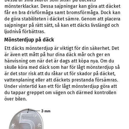
mönsterklackar. Dessa sajpningar kan göra att däcket
får en bra drivförmåga samt bromsförmåga. Dock kan
de göra stabiliteten i däcket sämre. Genom att placera
sajpningar på rätt sätt, så kan ett däcks livslängd och
ljudnivå förbättras.
Mönsterdjup på däck
Ett däcks mönsterdjup är viktigt för din säkerhet. Det
är även ett mått på hur dina däck mår och ger en
hänvisning om när det är dags att köpa nya. Om du
skulle köra med däck som har för lågt mönsterdjup så
är det stor risk att du råkar ut för skador på däcket,
vattenplaning eller att däckets prestanda försämras.
Under vintertid kan ett för lågt mönsterdjup göra att
du tappar greppet om vägen och därmed kontrollen
över bilen.