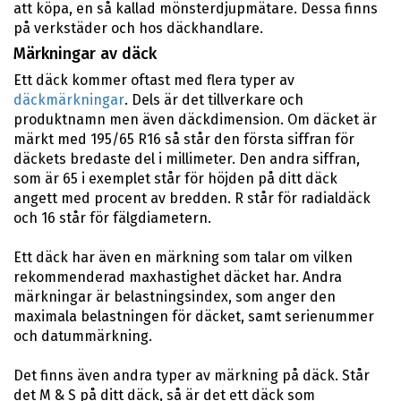
att köpa, en så kallad mönsterdjupmätare. Dessa finns
på verkstäder och hos däckhandlare.
Märkningar av däck
Ett däck kommer oftast med flera typer av
däckmärkningar
. Dels är det tillverkare och
produktnamn men även däckdimension. Om däcket är
märkt med 195/65 R16 så står den första siffran för
däckets bredaste del i millimeter. Den andra siffran,
som är 65 i exemplet står för höjden på ditt däck
angett med procent av bredden. R står för radialdäck
och 16 står för fälgdiametern.
Ett däck har även en märkning som talar om vilken
rekommenderad maxhastighet däcket har. Andra
märkningar är belastningsindex, som anger den
maximala belastningen för däcket, samt serienummer
och datummärkning.
Det finns även andra typer av märkning på däck. Står
det M & S på ditt däck, så är det ett däck som