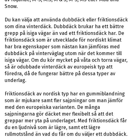
Snow.
Du kan välja att använda dubbdäck eller friktionsdäck
som dina vinterdäck. Dubbdäck brukar ha ett bättre
grepp på isiga vägar än vad ett friktionsdäck har. De
friktionsdäck som är utvecklade för nordiskt klimat
har bra egenskaper som nästan kan jämföras med
dubbdäck på vinterväglag utom när det kommer till
isiga vägar. Om du kör mycket på våta och torra vägar,
så är odubbade vinterdäck av europeisk typ att
föredra, då de fungerar bättre på dessa typer av
underlag.
Friktionsdäck av nordisk typ har en gummiblandning
som är mjukare samt fler sajpningar om man jämför
med den europeiska varianten. De många
sajpningarna gör däcket mer flexibelt så att det
greppar mer yta på underlaget. Med friktionsdäck får
du en ljudnivå som är lägre, samt ett lägre
rullmotstånd än vad du får om du väljer ett dubbdäck.