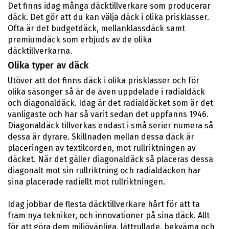
Det finns idag många däcktillverkare som producerar
däck. Det gör att du kan välja däck i olika prisklasser.
Ofta är det budgetdäck, mellanklassdäck samt
premiumdäck som erbjuds av de olika
däcktillverkarna.
Olika typer av däck
Utöver att det finns däck i olika prisklasser och för
olika säsonger så är de även uppdelade i radialdäck
och diagonaldäck. Idag är det radialdäcket som är det
vanligaste och har så varit sedan det uppfanns 1946.
Diagonaldäck tillverkas endast i små serier numera så
dessa är dyrare. Skillnaden mellan dessa däck är
placeringen av textilcorden, mot rullriktningen av
däcket. När det gäller diagonaldäck så placeras dessa
diagonalt mot sin rullriktning och radialdäcken har
sina placerade radiellt mot rullriktningen.
Idag jobbar de flesta däcktillverkare hårt för att ta
fram nya tekniker, och innovationer på sina däck. Allt
för att göra dem miljövänliga, lättrullade, bekväma och