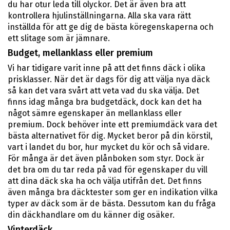
du har otur leda till olyckor. Det är även bra att
kontrollera hjulinställningarna. Alla ska vara rätt
inställda för att ge dig de bästa köregenskaperna och
ett slitage som är jämnare.
Budget, mellanklass eller premium
Vi har tidigare varit inne på att det finns däck i olika
prisklasser. När det är dags för dig att välja nya däck
så kan det vara svårt att veta vad du ska välja. Det
finns idag många bra budgetdäck, dock kan det ha
något sämre egenskaper än mellanklass eller
premium. Dock behöver inte ett premiumdäck vara det
bästa alternativet för dig. Mycket beror på din körstil,
vart i landet du bor, hur mycket du kör och så vidare.
För många är det även plånboken som styr. Dock är
det bra om du tar reda på vad för egenskaper du vill
att dina däck ska ha och välja utifrån det. Det finns
även många bra däcktester som ger en indikation vilka
typer av däck som är de bästa. Dessutom kan du fråga
din däckhandlare om du känner dig osäker.
Vinterdäck