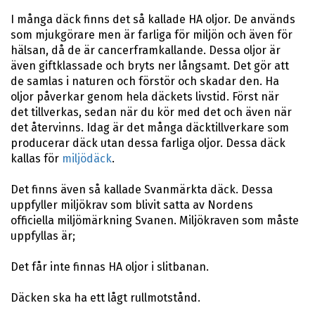
I många däck finns det så kallade HA oljor. De används
som mjukgörare men är farliga för miljön och även för
hälsan, då de är cancerframkallande. Dessa oljor är
även giftklassade och bryts ner långsamt. Det gör att
de samlas i naturen och förstör och skadar den. Ha
oljor påverkar genom hela däckets livstid. Först när
det tillverkas, sedan när du kör med det och även när
det återvinns. Idag är det många däcktillverkare som
producerar däck utan dessa farliga oljor. Dessa däck
kallas för
miljödäck
.
Det finns även så kallade Svanmärkta däck. Dessa
uppfyller miljökrav som blivit satta av Nordens
officiella miljömärkning Svanen. Miljökraven som måste
uppfyllas är;
Det får inte finnas HA oljor i slitbanan.
Däcken ska ha ett lågt rullmotstånd.