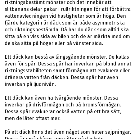
riktningsbestämt mönster och det innebär att
slitbanans delar pekar i rullriktningen för att förbättra
vattenavledningen vid hastigheter som är höga. Den
fjärde kategorin är däck som är både asymmetriska
och riktningsbestämda. Då har du däck som alltid ska
sitta på en viss sida av bilen och de är märkta med om
de ska sitta på höger eller på vänster sida.
Ett däck kan bestå av längsgående mönster. De kallas
även för spår. Dessa spår har inverkan på bland annat
riktningsstabiliteten samt förmågan att evakuera eller
dränera vatten från däcken. Dessa spår har även
inverkan på ljudnivån.
Ett däck kan även ha tvärgående mönster. Dessa
inverkar på drivförmågan och på bromsförmågan.
Dessa spår evakuerar också vatten på ett bra sätt,
men de låter oftast mer.
På ett däck finns det även något som heter sajpningar.
Dessa är små skåror som sitter på däckets