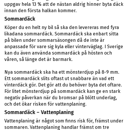
uppgav hela 13 % att de nästan aldrig hinner byta däck
innan den första halkan kommer.
Sommardäck
Köper du en helt ny bil så ska den levereras med fyra
likadana sommardäck. Sommardäck ska enbart sitta
på bilen under sommarsäsongen då de inte är
anpassade för vare sig kyla eller vinterväglag. I Sverige
kan du även använda sommardäck på hösten och
våren, så länge det är barmark.
Nya sommardäck ska ha ett mönsterdjup på 8-9 mm.
Ett sommardäck slits oftast ut snabbare än vad ett
vinterdäck gör. Det gör att du behöver byta det oftare.
För litet mönsterdjup på sommardäck kan ge en stark
negativ påverkan när du bromsar på blött underlag,
och det ökar risken för vattenplaning.
Sommardäck – Vattenplaning
Vattenplaning är något som finns risk för, främst under
sommaren. Vattenplaning handlar främst om tre