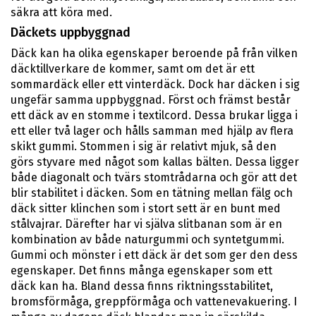
säkra att köra med.
Däckets uppbyggnad
Däck kan ha olika egenskaper beroende på från vilken
däcktillverkare de kommer, samt om det är ett
sommardäck eller ett vinterdäck. Dock har däcken i sig
ungefär samma uppbyggnad. Först och främst består
ett däck av en stomme i textilcord. Dessa brukar ligga i
ett eller två lager och hålls samman med hjälp av flera
skikt gummi. Stommen i sig är relativt mjuk, så den
görs styvare med något som kallas bälten. Dessa ligger
både diagonalt och tvärs stomtrådarna och gör att det
blir stabilitet i däcken. Som en tätning mellan fälg och
däck sitter klinchen som i stort sett är en bunt med
stålvajrar. Därefter har vi själva slitbanan som är en
kombination av både naturgummi och syntetgummi.
Gummi och mönster i ett däck är det som ger den dess
egenskaper. Det finns många egenskaper som ett
däck kan ha. Bland dessa finns riktningsstabilitet,
bromsförmåga, greppförmåga och vattenevakuering. I