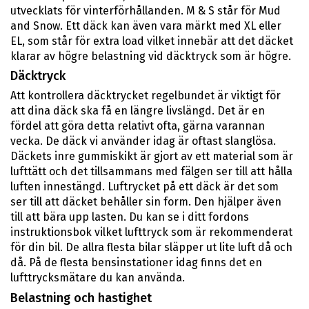
utvecklats för vinterförhållanden. M & S står för Mud
and Snow. Ett däck kan även vara märkt med XL eller
EL, som står för extra load vilket innebär att det däcket
klarar av högre belastning vid däcktryck som är högre.
Däcktryck
Att kontrollera däcktrycket regelbundet är viktigt för
att dina däck ska få en längre livslängd. Det är en
fördel att göra detta relativt ofta, gärna varannan
vecka. De däck vi använder idag är oftast slanglösa.
Däckets inre gummiskikt är gjort av ett material som är
lufttätt och det tillsammans med fälgen ser till att hålla
luften innestängd. Luftrycket på ett däck är det som
ser till att däcket behåller sin form. Den hjälper även
till att bära upp lasten. Du kan se i ditt fordons
instruktionsbok vilket lufttryck som är rekommenderat
för din bil. De allra flesta bilar släpper ut lite luft då och
då. På de flesta bensinstationer idag finns det en
lufttrycksmätare du kan använda.
Belastning och hastighet