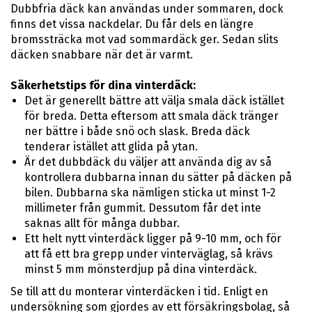
Dubbfria däck kan användas under sommaren, dock
finns det vissa nackdelar. Du får dels en längre
bromssträcka mot vad sommardäck ger. Sedan slits
däcken snabbare när det är varmt.
Säkerhetstips för dina vinterdäck:
Det är generellt bättre att välja smala däck istället
för breda. Detta eftersom att smala däck tränger
ner bättre i både snö och slask. Breda däck
tenderar istället att glida på ytan.
Är det dubbdäck du väljer att använda dig av så
kontrollera dubbarna innan du sätter på däcken på
bilen. Dubbarna ska nämligen sticka ut minst 1-2
millimeter från gummit. Dessutom får det inte
saknas allt för många dubbar.
Ett helt nytt vinterdäck ligger på 9-10 mm, och för
att få ett bra grepp under vinterväglag, så krävs
minst 5 mm mönsterdjup på dina vinterdäck.
Se till att du monterar vinterdäcken i tid. Enligt en
undersökning som gjordes av ett försäkringsbolag, så