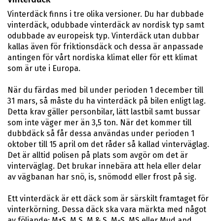
Vinterdäck finns i tre olika versioner. Du har dubbade
vinterdäck, odubbade vinterdäck av nordisk typ samt
odubbade av europeisk typ. Vinterdäck utan dubbar
kallas även för friktionsdäck och dessa är anpassade
antingen för vårt nordiska klimat eller för ett klimat
som är ute i Europa.
När du färdas med bil under perioden 1 december till
31 mars, så måste du ha vinterdäck på bilen enligt lag.
Detta krav gäller personbilar, lätt lastbil samt bussar
som inte väger mer än 3,5 ton. När det kommer till
dubbdäck så får dessa användas under perioden 1
oktober till 15 april om det råder så kallad vinterväglag.
Det är alltid polisen på plats som avgör om det är
vinterväglag. Det brukar innebära att hela eller delar
av vägbanan har snö, is, snömodd eller frost på sig.
Ett vinterdäck är ett däck som är särskilt framtaget för
vinterkörning. Dessa däck ska vara märkta med något
av följande; M+S, M.S, M & S, M-S, MS eller Mud and