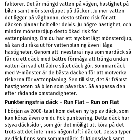
faktorer. Det är mängd vatten på vägen, hastighet på
bilen samt mönsterdjupet på däcken. Ju mer vatten
det ligger på vägbanan, desto större risk för att
däcken planar helt eller delvis. Ju högre hastighet, och
mindre mönsterdjup desto ökad risk för
vattenplaning. Om du har ett mycket lågt mönsterdjup,
så kan du råka ut för vattenplaning även i låga
hastigheter. Genom att investera i nya sommardäck så
får du ett däck med bättre förmåga att tränga undan
vatten än vad ett äldre slitet däck gör. Sommardäck
med V-mönster är de bästa däcken för att motverka
riskerna för vattenplaning. Sen till sist, det är främst
hastigheten på bilen som påverkar. Så anpassa den
efter rådande omständigheter.
Punkteringsfria däck – Run Flat – Run on Flat
I början av 2000-talet kom det en ny typ av däck, som
kan köras även om du fick punktering. Detta däck har
styva däcksidor, som gör det möjligt att köra på det
trots att det inte finns någon luft i däcket. Dessa typer
av däck finns som sommardäck, friktionsdäck samt