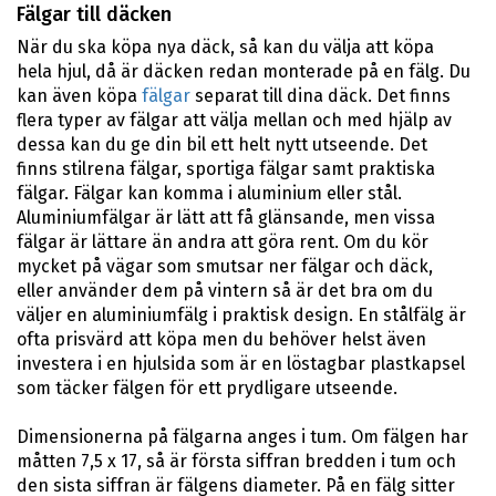
Fälgar till däcken
När du ska köpa nya däck, så kan du välja att köpa
hela hjul, då är däcken redan monterade på en fälg. Du
kan även köpa
fälgar
separat till dina däck. Det finns
flera typer av fälgar att välja mellan och med hjälp av
dessa kan du ge din bil ett helt nytt utseende. Det
finns stilrena fälgar, sportiga fälgar samt praktiska
fälgar. Fälgar kan komma i aluminium eller stål.
Aluminiumfälgar är lätt att få glänsande, men vissa
fälgar är lättare än andra att göra rent. Om du kör
mycket på vägar som smutsar ner fälgar och däck,
eller använder dem på vintern så är det bra om du
väljer en aluminiumfälg i praktisk design. En stålfälg är
ofta prisvärd att köpa men du behöver helst även
investera i en hjulsida som är en löstagbar plastkapsel
som täcker fälgen för ett prydligare utseende.
Dimensionerna på fälgarna anges i tum. Om fälgen har
måtten 7,5 x 17, så är första siffran bredden i tum och
den sista siffran är fälgens diameter. På en fälg sitter