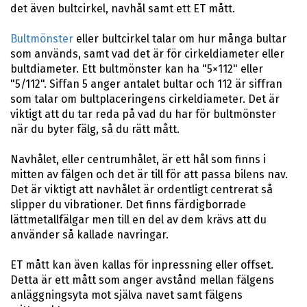
det även bultcirkel, navhål samt ett ET mått.
Bultmönster
eller bultcirkel talar om hur många bultar
som används, samt vad det är för cirkeldiameter eller
bultdiameter. Ett bultmönster kan ha "5×112" eller
"5/112". Siffan 5 anger antalet bultar och 112 är siffran
som talar om bultplaceringens cirkeldiameter. Det är
viktigt att du tar reda på vad du har för bultmönster
när du byter fälg, så du rätt mått.
Navhålet, eller centrumhålet, är ett hål som finns i
mitten av fälgen och det är till för att passa bilens nav.
Det är viktigt att navhålet är ordentligt centrerat så
slipper du vibrationer. Det finns färdigborrade
lättmetallfälgar men till en del av dem krävs att du
använder så kallade navringar.
ET mått kan även kallas för inpressning eller offset.
Detta är ett mått som anger avstånd mellan fälgens
anläggningsyta mot själva navet samt fälgens