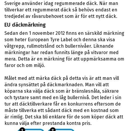
Sverige använder idag regummerade däck. När man
tillverkar ett regummerat däck så behövs endast en
tredjedel av råvarubehovet som är för ett nytt däck.
EU däckmärkning
Sedan den 1 november 2012 finns en särskild märkning
som heter European Tyre Label och denna ska visa
våtgrepp, rullmotstånd och bullernivåer. Liknande
märkningar har redan funnits länge på vitvaror med
mera. Detta är en märkning för att uppmärksamma om
faror och om miljö.
Målet med att märka däck på detta vis är att man vill
ändra synsättet på däckmarknaden. Man vill att
köparna ska välja däck som är bränslesnåla, säkrare
och tystare samt med en låg bullernivå. Det leder i sin
tur att däcktillverkare får en konkurrens eftersom de
måste tillverka ett sådant däck med en kostnad som
är rimlig. Det ska bli enklare för de som köper däck att
kunna välja efter prestanda kontra pris.