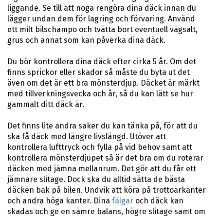
liggande. Se till att noga rengöra dina däck innan du
lägger undan dem för lagring och förvaring. Använd
ett milt bilschampo och tvätta bort eventuell vägsalt,
grus och annat som kan påverka dina däck.
Du bör kontrollera dina däck efter cirka 5 år. Om det
finns sprickor eller skador så måste du byta ut det
även om det är ett bra mönsterdjup. Däcket är märkt
med tillverkningsvecka och år, så du kan lätt se hur
gammalt ditt däck är.
Det finns lite andra saker du kan tänka på, för att du
ska få däck med längre livslängd. Utöver att
kontrollera lufttryck och fylla på vid behov samt att
kontrollera mönsterdjupet så är det bra om du roterar
däcken med jämna mellanrum. Det gör att du får ett
jämnare slitage. Dock ska du alltid sätta de bästa
däcken bak på bilen. Undvik att köra på trottoarkanter
och andra höga kanter. Dina
fälgar
och däck kan
skadas och ge en sämre balans, högre slitage samt om