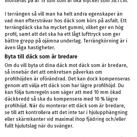
monteras på är 15 tum som är lika mycket som 38.1 cm.
I terrängen så vill man ha helt andra egenskaper än
vad man eftersträvar hos däck som körs på asfalt. Ett
terrängdäck ska ha mycket gummi, vilket ger en hög
profil, samt att det ska ha ett lågt lufttryck som ger
bättre grepp på ojämna underlag. Terrängkörning är i
även låga hastigheter.
Byta till däck som är bredare
Om du vill byta ut dina däck mot däck som är bredare,
så innebär det att omkretsen påverkas om
profilhöjden är oförändrad. Det kan dock kompenseras
genom att välja ett däck som har lägre profilhöjd. Du
kan följa tumregeln som säger att med 10 mm ökad
däckbredd så ska du kompensera med 10 % lägre
profilhöjd. När du monterar ett däck som är bredare,
se till att kontrollera att det inte tar i hjulupphängning
eller skärmkanter vid maximal ihop fjädring och/eller
fullt hjulutslag när du svänger.