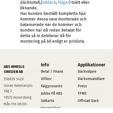
däckhotell,(
bildäck
,
fälgar
) tvätt eller
liknande.
Har kunden beställt kompletta hjul
kommer dessa vara monterade och
balanserade när de kommer och
kunden har då redan betalat för
detta så ni debiterar då för
montering på bil enligt er prislista.
Info
Applikationer
ABS WHEELS
Betal / Finans
Däckväljare
SWEDEN AB
Villkor
Däckomvandlare
556839 5429
Göran Hammarsjös
Fälgprovaren
Press
Väg 2
Jobba På ABS
TPMS
19572 Rosersberg
Sidkarta
Offroad Däck
Mån-Fre 08:00-
Varumärken
17:00