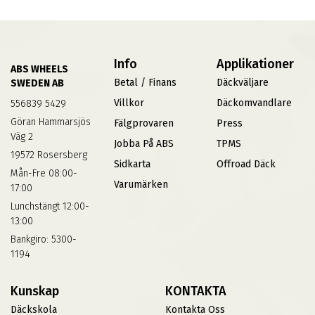
Info
Applikationer
ABS WHEELS
Betal / Finans
Däckväljare
SWEDEN AB
Villkor
Däckomvandlare
556839 5429
Göran Hammarsjös
Fälgprovaren
Press
Väg 2
Jobba På ABS
TPMS
19572 Rosersberg
Sidkarta
Offroad Däck
Mån-Fre 08:00-
Varumärken
17:00
Lunchstängt 12:00-
13:00
Bankgiro: 5300-
1194
Kunskap
KONTAKTA
Däckskola
Kontakta Oss