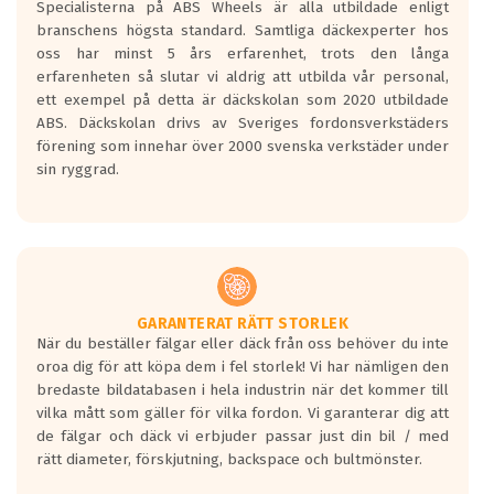
Specialisterna på ABS Wheels är alla utbildade enligt
längsta.
branschens högsta standard. Samtliga däckexperter hos
Inga D eller G betyg delas ut för
oss har minst 5 års erfarenhet, trots den långa
personbilar och lätta lastbilar.
erfarenheten så slutar vi aldrig att utbilda vår personal,
Betyget sätts efter ett test där däcken
ett exempel på detta är däckskolan som 2020 utbildade
skall bromsa in på en väg där det ligger
ABS. Däckskolan drivs av Sveriges fordonsverkstäders
0.5-1.5 mm vatten.
förening som innehar över 2000 svenska verkstäder under
I 80km/h kommer skillnaden på
sin ryggrad.
bromssträckan vara fyra billängder( ca
18meter) mellan däck med betyg A
gentemot F.
Bullernivån:
Vid körning i över 50km/h brukar
rullmotståndets ljud överträffa
GARANTERAT RÄTT STORLEK
När du beställer fälgar eller däck från oss behöver du inte
motorljudet.
oroa dig för att köpa dem i fel storlek! Vi har nämligen den
På däckmärkningen kommer det finnas
bredaste bildatabasen i hela industrin när det kommer till
en symbol av ett däck med vågar. Hög
vilka mått som gäller för vilka fordon. Vi garanterar dig att
bullernivå markeras med svarta vågor
de fälgar och däck vi erbjuder passar just din bil / med
medans de vita vågorna påvisar om det är
rätt diameter, förskjutning, backspace och bultmönster.
ett tyst däck.
Ett däck med tre svarta vågor uppnår de