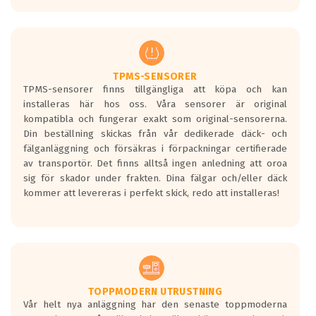
europeiska kraven som finns i dagsläget,
men är inte längre tillåtna enligt nya
regelverket som introduceras år 2016.
Ett däck med två svarta vågor är redan
godkända för år 2016 nya regelverk.
TPMS-SENSORER
TPMS-sensorer finns tillgängliga att köpa och kan
Ett däck med en svart våg kommer vara
installeras här hos oss. Våra sensorer är original
minst tre decibel tystare än det
kompatibla och fungerar exakt som original-sensorerna.
regelverk som börjar gälla 2016.
Din beställning skickas från vår dedikerade däck- och
fälganläggning och försäkras i förpackningar certifierade
av transportör. Det finns alltså ingen anledning att oroa
sig för skador under frakten. Dina fälgar och/eller däck
kommer att levereras i perfekt skick, redo att installeras!
TOPPMODERN UTRUSTNING
Vår helt nya anläggning har den senaste toppmoderna