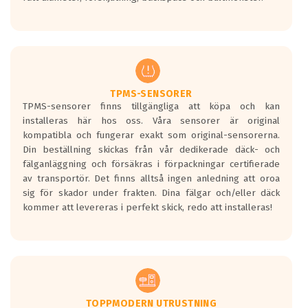
ett tyst däck.
Ett däck med tre svarta vågor uppnår de
europeiska kraven som finns i dagsläget,
men är inte längre tillåtna enligt nya
regelverket som introduceras år 2016.
Ett däck med två svarta vågor är redan
godkända för år 2016 nya regelverk.
TPMS-SENSORER
TPMS-sensorer finns tillgängliga att köpa och kan
Ett däck med en svart våg kommer vara
installeras här hos oss. Våra sensorer är original
minst tre decibel tystare än det
kompatibla och fungerar exakt som original-sensorerna.
regelverk som börjar gälla 2016.
Din beställning skickas från vår dedikerade däck- och
fälganläggning och försäkras i förpackningar certifierade
av transportör. Det finns alltså ingen anledning att oroa
sig för skador under frakten. Dina fälgar och/eller däck
kommer att levereras i perfekt skick, redo att installeras!
TOPPMODERN UTRUSTNING