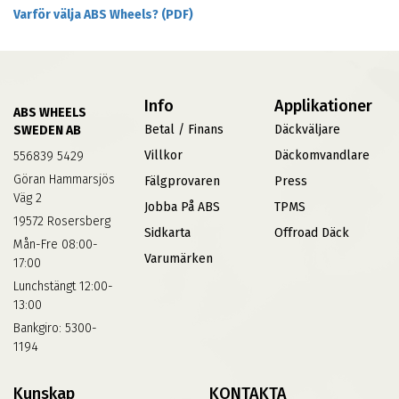
Varför välja ABS Wheels? (PDF)
Info
Applikationer
ABS WHEELS
Betal / Finans
Däckväljare
SWEDEN AB
Villkor
Däckomvandlare
556839 5429
Göran Hammarsjös
Fälgprovaren
Press
Väg 2
Jobba På ABS
TPMS
19572 Rosersberg
Sidkarta
Offroad Däck
Mån-Fre 08:00-
Varumärken
17:00
Lunchstängt 12:00-
13:00
Bankgiro: 5300-
1194
Kunskap
KONTAKTA