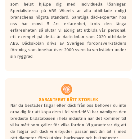
som helst hjälpa dig med individuella lösningar.
den kortaste bromssträckan och F är den
Specialisterna på ABS Wheels är alla utbildade enligt
längsta.
branschens högsta standard. Samtliga däckexperter hos
Inga D eller G betyg delas ut för
oss har minst 5 års erfarenhet, trots den långa
personbilar och lätta lastbilar.
erfarenheten så slutar vi aldrig att utbilda vår personal,
Betyget sätts efter ett test där däcken
ett exempel på detta är däckskolan som 2020 utbildade
skall bromsa in på en väg där det ligger
ABS. Däckskolan drivs av Sveriges fordonsverkstäders
0.5-1.5 mm vatten.
förening som innehar över 2000 svenska verkstäder under
I 80km/h kommer skillnaden på
sin ryggrad.
bromssträckan vara fyra billängder( ca
18meter) mellan däck med betyg A
gentemot F.
Bullernivån:
Vid körning i över 50km/h brukar
rullmotståndets ljud överträffa
GARANTERAT RÄTT STORLEK
När du beställer fälgar eller däck från oss behöver du inte
motorljudet.
oroa dig för att köpa dem i fel storlek! Vi har nämligen den
På däckmärkningen kommer det finnas
bredaste bildatabasen i hela industrin när det kommer till
en symbol av ett däck med vågar. Hög
vilka mått som gäller för vilka fordon. Vi garanterar dig att
bullernivå markeras med svarta vågor
de fälgar och däck vi erbjuder passar just din bil / med
medans de vita vågorna påvisar om det är
rätt diameter, förskjutning, backspace och bultmönster.