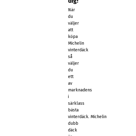
dig!
När
du
väljer
att
köpa
Michelin
vinterdäck
så
väljer
du
ett
av
marknadens
i
särklass
bästa
vinterdäck. Michelin
dubb
däck