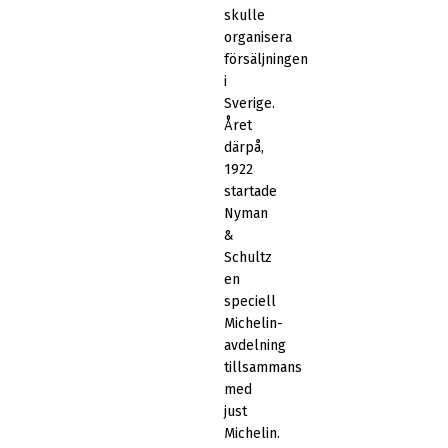
skulle
organisera
försäljningen
i
Sverige.
Året
därpå,
1922
startade
Nyman
&
Schultz
en
speciell
Michelin-
avdelning
tillsammans
med
just
Michelin.