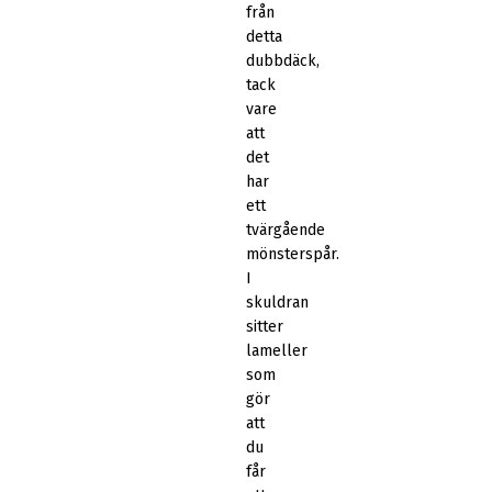
från
detta
dubbdäck,
tack
vare
att
det
har
ett
tvärgående
mönsterspår.
I
skuldran
sitter
lameller
som
gör
att
du
får