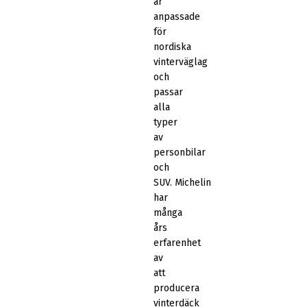
är
anpassade
för
nordiska
vinterväglag
och
passar
alla
typer
av
personbilar
och
SUV. Michelin
har
många
års
erfarenhet
av
att
producera
vinterdäck