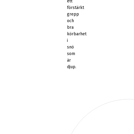
ett
förstärkt
grepp
och
bra
körbarhet
i
snö
som
är
djup.