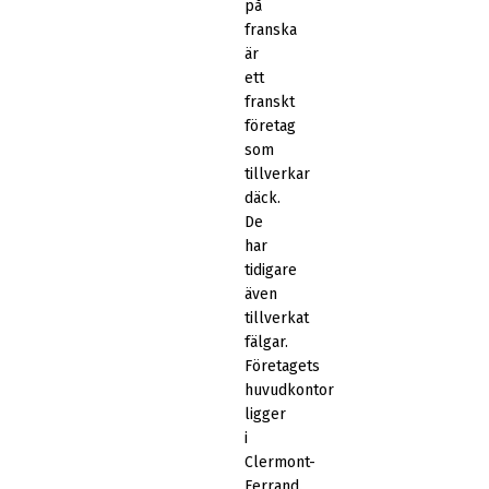
på
franska
är
ett
franskt
företag
som
tillverkar
däck.
De
har
tidigare
även
tillverkat
fälgar.
Företagets
huvudkontor
ligger
i
Clermont-
Ferrand.