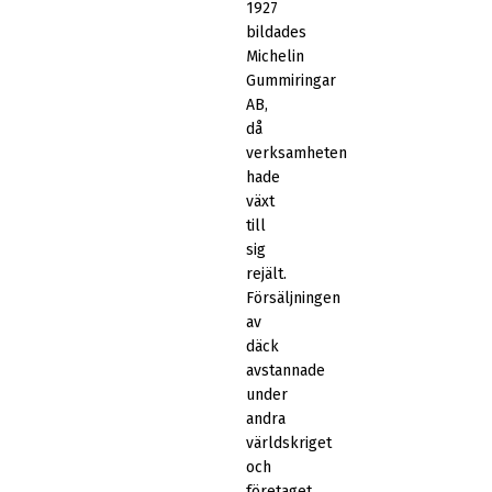
1927
bildades
Michelin
Gummiringar
AB,
då
verksamheten
hade
växt
till
sig
rejält.
Försäljningen
av
däck
avstannade
under
andra
världskriget
och
företaget