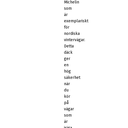
Michelin
som
är
exemplariskt
för
nordiska
vintervägar.
Detta
däck
ger
en
hög
säkerhet
när
du
kör
på
vägar
som
är
isiga.