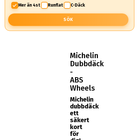
Mer än 4st
Runflat
C-Däck
SÖK
Michelin
Dubbdäck
-
ABS
Wheels
Michelin
dubbdäck
ett
säkert
kort
för