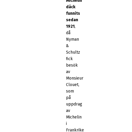
Michelin
däck
funnits
sedan
1921
,
då
Nyman
&
Schultz
fick
besök
av
Monsieur
Clouet,
som
på
uppdrag
av
Michelin
i
Frankrike