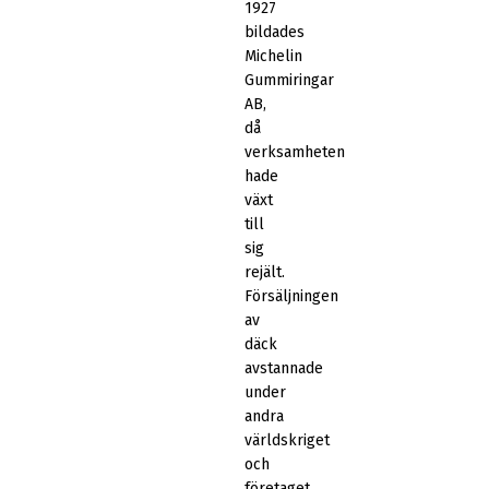
1927
bildades
Michelin
Gummiringar
AB,
då
verksamheten
hade
växt
till
sig
rejält.
Försäljningen
av
däck
avstannade
under
andra
världskriget
och
företaget