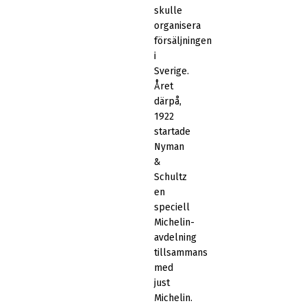
skulle
organisera
försäljningen
i
Sverige.
Året
därpå,
1922
startade
Nyman
&
Schultz
en
speciell
Michelin-
avdelning
tillsammans
med
just
Michelin.