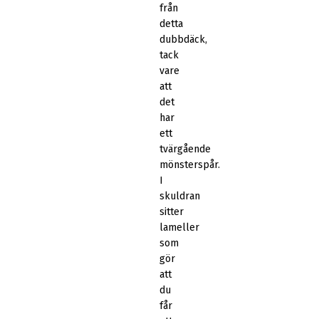
från
detta
dubbdäck,
tack
vare
att
det
har
ett
tvärgående
mönsterspår.
I
skuldran
sitter
lameller
som
gör
att
du
får