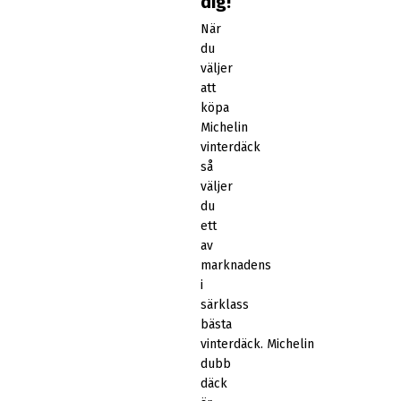
dig!
När
du
väljer
att
köpa
Michelin
vinterdäck
så
väljer
du
ett
av
marknadens
i
särklass
bästa
vinterdäck. Michelin
dubb
däck