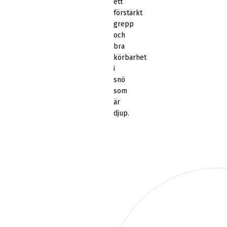
ett
förstärkt
grepp
och
bra
körbarhet
i
snö
som
är
djup.