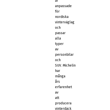
är
anpassade
för
nordiska
vinterväglag
och
passar
alla
typer
av
personbilar
och
SUV. Michelin
har
många
års
erfarenhet
av
att
producera
vinterdäck