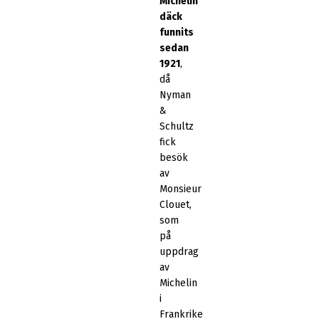
Michelin
däck
funnits
sedan
1921
,
då
Nyman
&
Schultz
fick
besök
av
Monsieur
Clouet,
som
på
uppdrag
av
Michelin
i
Frankrike