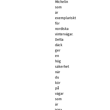
Michelin
som
är
exemplariskt
för
nordiska
vintervägar.
Detta
däck
ger
en
hög
säkerhet
när
du
kör
på
vägar
som
är
isiga.