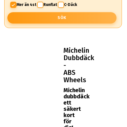
Mer än 4st
Runflat
C-Däck
SÖK
Michelin
Dubbdäck
-
ABS
Wheels
Michelin
dubbdäck
ett
säkert
kort
för