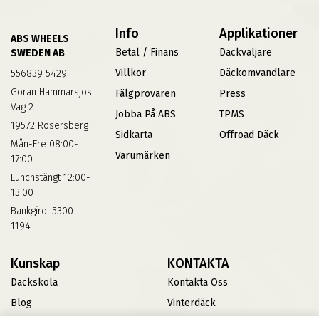
Info
Applikationer
ABS WHEELS
Betal / Finans
Däckväljare
SWEDEN AB
Villkor
Däckomvandlare
556839 5429
Göran Hammarsjös
Fälgprovaren
Press
Väg 2
Jobba På ABS
TPMS
19572 Rosersberg
Sidkarta
Offroad Däck
Mån-Fre 08:00-
Varumärken
17:00
Lunchstängt 12:00-
13:00
Bankgiro: 5300-
1194
Kunskap
KONTAKTA
Däckskola
Kontakta Oss
Blog
Vinterdäck