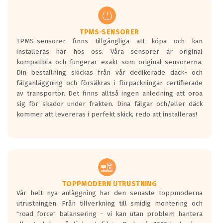
regelverket som introduceras år 2016.
Ett däck med två svarta vågor är redan
godkända för år 2016 nya regelverk.
TPMS-SENSORER
TPMS-sensorer finns tillgängliga att köpa och kan
Ett däck med en svart våg kommer vara
installeras här hos oss. Våra sensorer är original
minst tre decibel tystare än det
kompatibla och fungerar exakt som original-sensorerna.
regelverk som börjar gälla 2016.
Din beställning skickas från vår dedikerade däck- och
fälganläggning och försäkras i förpackningar certifierade
av transportör. Det finns alltså ingen anledning att oroa
sig för skador under frakten. Dina fälgar och/eller däck
kommer att levereras i perfekt skick, redo att installeras!
TOPPMODERN UTRUSTNING
Vår helt nya anläggning har den senaste toppmoderna
utrustningen. Från tillverkning till smidig montering och
"road force" balansering - vi kan utan problem hantera