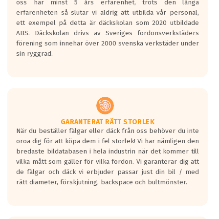
oss har minst 5 års erfarenhet, trots den långa
personbilar och lätta lastbilar.
erfarenheten så slutar vi aldrig att utbilda vår personal,
Betyget sätts efter ett test där däcken
ett exempel på detta är däckskolan som 2020 utbildade
skall bromsa in på en väg där det ligger
ABS. Däckskolan drivs av Sveriges fordonsverkstäders
0.5-1.5 mm vatten.
förening som innehar över 2000 svenska verkstäder under
I 80km/h kommer skillnaden på
sin ryggrad.
bromssträckan vara fyra billängder( ca
18meter) mellan däck med betyg A
gentemot F.
Bullernivån:
Vid körning i över 50km/h brukar
rullmotståndets ljud överträffa
GARANTERAT RÄTT STORLEK
När du beställer fälgar eller däck från oss behöver du inte
motorljudet.
oroa dig för att köpa dem i fel storlek! Vi har nämligen den
På däckmärkningen kommer det finnas
bredaste bildatabasen i hela industrin när det kommer till
en symbol av ett däck med vågar. Hög
vilka mått som gäller för vilka fordon. Vi garanterar dig att
bullernivå markeras med svarta vågor
de fälgar och däck vi erbjuder passar just din bil / med
medans de vita vågorna påvisar om det är
rätt diameter, förskjutning, backspace och bultmönster.
ett tyst däck.
Ett däck med tre svarta vågor uppnår de
europeiska kraven som finns i dagsläget,
men är inte längre tillåtna enligt nya