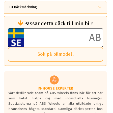
EU Däckmärkning
Rullmotstånd (Som har en inverkan på
Passar detta däck till min bil?
bränsleförbrukningen)
Det ska vara en betygsskala från klass A
till G för rullmotstånd.
Ett klass A däck kommer ha 6,5% bättre
bränsleförbrukning än ett klass G däck.
Det betyder att om man kör 10,000 km,
Sök på bilmodell
så sparar man 50 liter bränsle med ett
klass A däck gentemot ett klass G däck.
Detta är genomsnittet; beroende på väg
underlaget, vilken rutt du kör, samt
vilken körstil du använder.
Våtgrepp egenskaper:
IN-HOUSE EXPERTER
Vårt dedikerade team på ABS Wheels finns här för att när
Betygsskalan är satt A till F. Där A påvisar
som helst hjälpa dig med individuella lösningar.
den kortaste bromssträckan och F är den
Specialisterna på ABS Wheels är alla utbildade enligt
längsta.
branschens högsta standard. Samtliga däckexperter hos
Inga D eller G betyg delas ut för