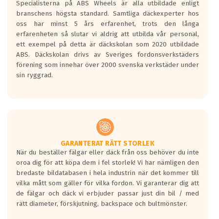
Specialisterna på ABS Wheels är alla utbildade enligt
längsta.
branschens högsta standard. Samtliga däckexperter hos
Inga D eller G betyg delas ut för
oss har minst 5 års erfarenhet, trots den långa
personbilar och lätta lastbilar.
erfarenheten så slutar vi aldrig att utbilda vår personal,
Betyget sätts efter ett test där däcken
ett exempel på detta är däckskolan som 2020 utbildade
skall bromsa in på en väg där det ligger
ABS. Däckskolan drivs av Sveriges fordonsverkstäders
0.5-1.5 mm vatten.
förening som innehar över 2000 svenska verkstäder under
I 80km/h kommer skillnaden på
sin ryggrad.
bromssträckan vara fyra billängder( ca
18meter) mellan däck med betyg A
gentemot F.
Bullernivån:
Vid körning i över 50km/h brukar
rullmotståndets ljud överträffa
GARANTERAT RÄTT STORLEK
När du beställer fälgar eller däck från oss behöver du inte
motorljudet.
oroa dig för att köpa dem i fel storlek! Vi har nämligen den
På däckmärkningen kommer det finnas
bredaste bildatabasen i hela industrin när det kommer till
en symbol av ett däck med vågar. Hög
vilka mått som gäller för vilka fordon. Vi garanterar dig att
bullernivå markeras med svarta vågor
de fälgar och däck vi erbjuder passar just din bil / med
medans de vita vågorna påvisar om det är
rätt diameter, förskjutning, backspace och bultmönster.
ett tyst däck.
Ett däck med tre svarta vågor uppnår de