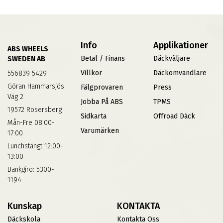
Info
Applikationer
ABS WHEELS
Betal / Finans
Däckväljare
SWEDEN AB
Villkor
Däckomvandlare
556839 5429
Göran Hammarsjös
Fälgprovaren
Press
Väg 2
Jobba På ABS
TPMS
19572 Rosersberg
Sidkarta
Offroad Däck
Mån-Fre 08:00-
Varumärken
17:00
Lunchstängt 12:00-
13:00
Bankgiro: 5300-
1194
Kunskap
KONTAKTA
Däckskola
Kontakta Oss