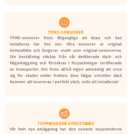
europeiska kraven som finns i dagsläget,
men är inte längre tillåtna enligt nya
regelverket som introduceras år 2016.
Ett däck med två svarta vågor är redan
godkända för år 2016 nya regelverk.
TPMS-SENSORER
TPMS-sensorer finns tillgängliga att köpa och kan
Ett däck med en svart våg kommer vara
installeras här hos oss. Våra sensorer är original
minst tre decibel tystare än det
kompatibla och fungerar exakt som original-sensorerna.
regelverk som börjar gälla 2016.
Din beställning skickas från vår dedikerade däck- och
fälganläggning och försäkras i förpackningar certifierade
av transportör. Det finns alltså ingen anledning att oroa
sig för skador under frakten. Dina fälgar och/eller däck
kommer att levereras i perfekt skick, redo att installeras!
TOPPMODERN UTRUSTNING
Vår helt nya anläggning har den senaste toppmoderna