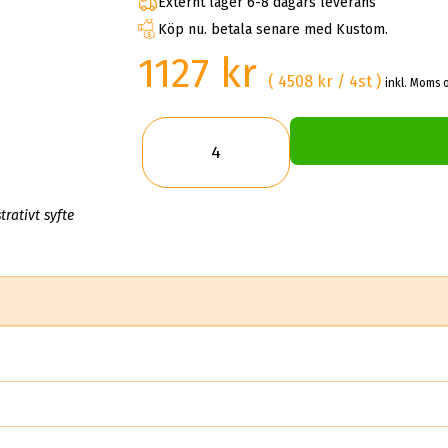
Externt lager 6-8 dagars leverans
Köp nu. betala senare med Kustom.
1127 kr
( 4508 kr / 4st )
inkl. Moms o
trativt syfte