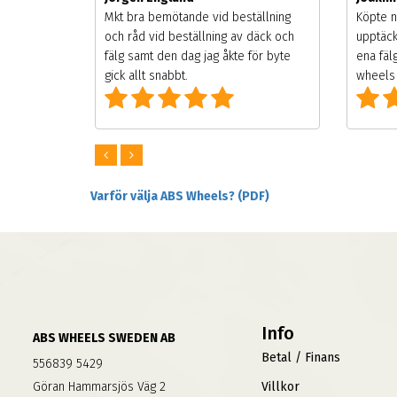
songen.
Mkt bra bemötande vid beställning
Köpte n
g men
och råd vid beställning av däck och
upptäck
digt
fälg samt den dag jag åkte för byte
ena fäl
om alla
gick allt snabbt.
wheels 
Varför välja ABS Wheels? (PDF)
Info
ABS WHEELS SWEDEN AB
Betal / Finans
556839 5429
Göran Hammarsjös Väg 2
Villkor