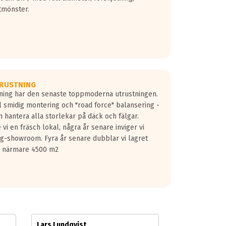
tmönster.
RUSTNING
gning har den senaste toppmoderna utrustningen.
ill smidig montering och "road force" balansering -
 hantera alla storlekar på däck och fälgar.
vi en fräsch lokal, några år senare inviger vi
lg-showroom. Fyra år senare dubblar vi lagret
på närmare 4500 m2
Lars Lundqvist