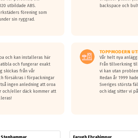
jud överträffa motorljudet.
20 utbildade ABS.
backspace och bul
v ett däck med vågar. Hög bullernivå markeras med svarta vågor
erkstäders förening som
däck.
nder sin ryggrad.
 kraven som finns i dagsläget, men är inte längre tillåtna enligt nya
ör år 2016 nya regelverk.
ecibel tystare än det regelverk som börjar gälla 2016.
TOPPMODERN UT
pa och kan installeras här
Vår helt nya anläg
patibla och fungerar exakt
Från tillverkning t
g skickas från vår
vi kan utan problem
h försäkras i förpackningar
Redan år 1999 hade 
lltså ingen anledning att oroa
Sveriges största fä
ar och/eller däck kommer att
och idag sitter vi 
lleras!
m Stenhammar
Farugh Ebrahimpur