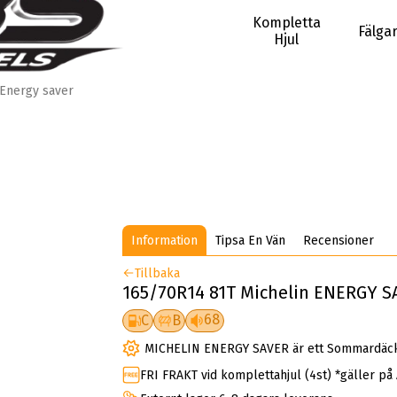
Kompletta
Fälga
Hjul
Energy saver
Information
Tipsa En Vän
Recensioner
Tillbaka
165/70R14 81T Michelin ENERGY S
68
C
B
MICHELIN ENERGY SAVER är ett Sommardäc
FRI FRAKT vid komplettahjul (4st) *gäller på