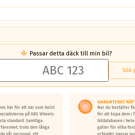
brukningen)
Passar detta däck till min bil?
 rullmotstånd.
brukning än ett klass G däck.
an 50 liter bränsle med ett klass A däck gentemot ett klass G däck.
Sök 
 vilken rutt du kör, samt vilken körstil du använder.
rtaste bromssträckan och F är den längsta.
tta lastbilar.
GARANTERAT RÄT
a in på en väg där det ligger 0.5-1.5 mm vatten.
ns här för att när som helst
När du beställer fä
a fyra billängder( ca 18meter) mellan däck med betyg A gentemot
Specialisterna på ABS Wheels
för att köpa dem i 
sta standard. Samtliga
bildatabasen i hela
rfarenhet, trots den långa
gäller för vilka for
lda vår personal, ett
erbjuder passar just