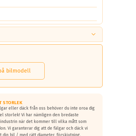
på bilmodell
T STORLEK
lgar eller däck från oss behöver du inte oroa dig
fel storlek! Vi har nämligen den bredaste
 industrin när det kommer till vilka mått som
don. Vi garanterar dig att de fälgar och däck vi
 din bil / med rätt diameter, förskjutning,