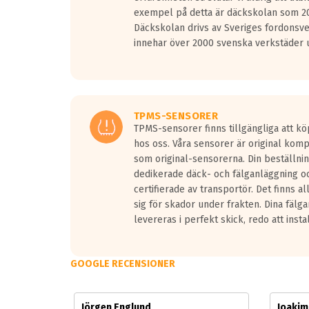
Vid körning i över 50km/h brukar rullmotståndets l
exempel på detta är däckskolan som 20
På däckmärkningen kommer det finnas en symbol a
Däckskolan drivs av Sveriges fordonsv
medans de vita vågorna påvisar om det är ett tyst 
innehar över 2000 svenska verkstäder u
Ett däck med tre svarta vågor uppnår de europeiska
regelverket som introduceras år 2016.
Ett däck med två svarta vågor är redan godkända f
Ett däck med en svart våg kommer vara minst tre d
TPMS-SENSORER
TPMS-sensorer finns tillgängliga att kö
hos oss. Våra sensorer är original kom
som original-sensorerna. Din beställnin
dedikerade däck- och fälganläggning oc
certifierade av transportör. Det finns a
sig för skador under frakten. Dina fälg
levereras i perfekt skick, redo att insta
GOOGLE RECENSIONER
Jörgen Englund
Joaki