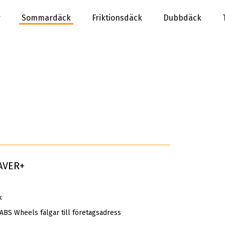
r
Sommardäck
Friktionsdäck
Dubbdäck
AVER+
k
 ABS Wheels fälgar till företagsadress