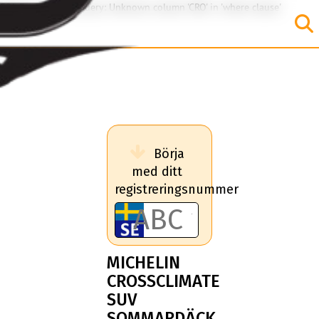
SQL Error: Invalid query: Unknown column 'CRO' in 'where clause'
Börja
med ditt
registreringsnummer
MICHELIN
CROSSCLIMATE
SUV
SOMMARDÄCK