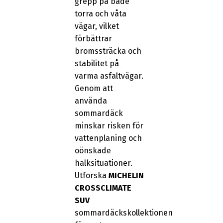
grepp på både
torra och våta
vägar, vilket
förbättrar
bromssträcka och
stabilitet på
varma asfaltvägar.
Genom att
använda
sommardäck
minskar risken för
vattenplaning och
oönskade
halksituationer.
Utforska
MICHELIN
CROSSCLIMATE
SUV
sommardäckskollektionen