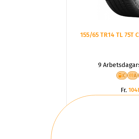
155/65 TR14 TL 75T
9 Arbetsdagar
C
A
Fr.
104