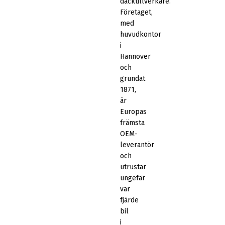
däcktillverkare.
Företaget,
med
huvudkontor
i
Hannover
och
grundat
1871,
är
Europas
främsta
OEM-
leverantör
och
utrustar
ungefär
var
fjärde
bil
i