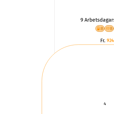
9 Arbetsdagar
B
B
Fr.
924