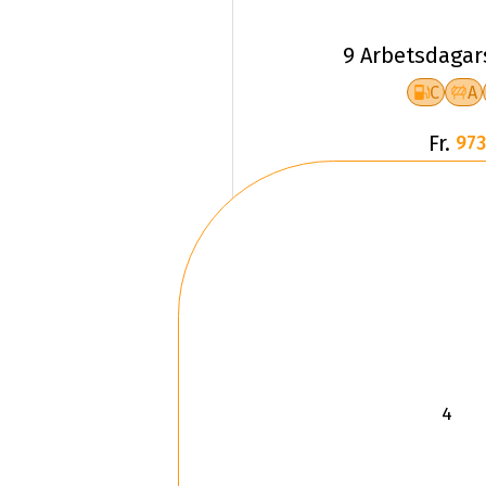
9 Arbetsdagar
C
A
Fr.
973