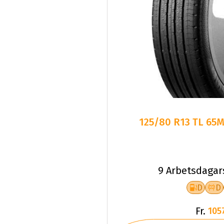
125/80 R13 TL 65
9 Arbetsdagar
D
D
Fr.
105