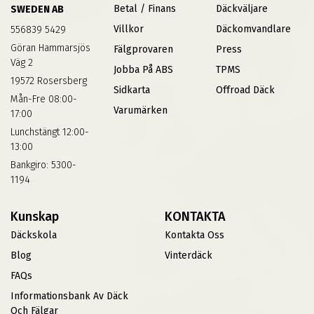
Betal / Finans
Däckväljare
SWEDEN AB
Villkor
Däckomvandlare
556839 5429
Göran Hammarsjös
Fälgprovaren
Press
Väg 2
Jobba På ABS
TPMS
19572 Rosersberg
Sidkarta
Offroad Däck
Mån-Fre 08:00-
Varumärken
17:00
Lunchstängt 12:00-
13:00
Bankgiro: 5300-
1194
Kunskap
KONTAKTA
Däckskola
Kontakta Oss
Blog
Vinterdäck
FAQs
Informationsbank Av Däck
Och Fälgar