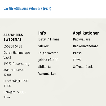
Varför välja ABS Wheels? (PDF)
Info
Applikationer
ABS WHEELS
Betal / Finans
Däckväljare
SWEDEN AB
Villkor
Däckomvandlare
556839 5429
Göran Hammarsjös
Fälgprovaren
Press
Väg 2
Jobba På ABS
TPMS
19572 Rosersberg
Sidkarta
Offroad Däck
Mån-Fre 08:00-
Varumärken
17:00
Lunchstängt 12:00-
13:00
Bankgiro: 5300-
1194