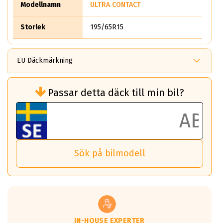
Modellnamn
ULTRA CONTACT
Storlek
195/65R15
EU Däckmärkning
Rullmotstånd (Som har en inverkan på
Passar detta däck till min bil?
bränsleförbrukningen)
Det ska vara en betygsskala från klass A
till G för rullmotstånd.
Ett klass A däck kommer ha 6,5% bättre
bränsleförbrukning än ett klass G däck.
Det betyder att om man kör 10,000 km,
Sök på bilmodell
så sparar man 50 liter bränsle med ett
klass A däck gentemot ett klass G däck.
Detta är genomsnittet; beroende på väg
underlaget, vilken rutt du kör, samt
vilken körstil du använder.
Våtgrepp egenskaper:
IN-HOUSE EXPERTER