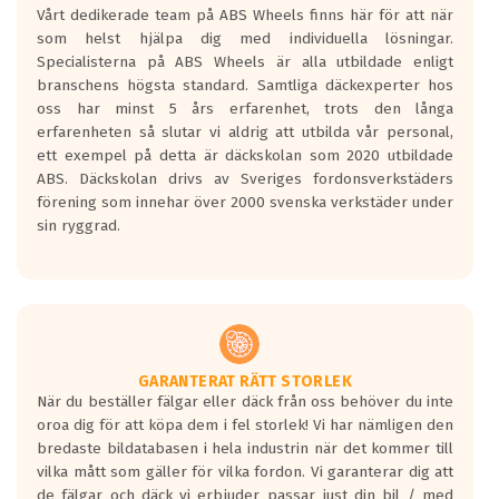
Vårt dedikerade team på ABS Wheels finns här för att när
Betygsskalan är satt A till F. Där A påvisar
som helst hjälpa dig med individuella lösningar.
den kortaste bromssträckan och F är den
Specialisterna på ABS Wheels är alla utbildade enligt
längsta.
branschens högsta standard. Samtliga däckexperter hos
Inga D eller G betyg delas ut för
oss har minst 5 års erfarenhet, trots den långa
personbilar och lätta lastbilar.
erfarenheten så slutar vi aldrig att utbilda vår personal,
Betyget sätts efter ett test där däcken
ett exempel på detta är däckskolan som 2020 utbildade
skall bromsa in på en väg där det ligger
ABS. Däckskolan drivs av Sveriges fordonsverkstäders
0.5-1.5 mm vatten.
förening som innehar över 2000 svenska verkstäder under
I 80km/h kommer skillnaden på
sin ryggrad.
bromssträckan vara fyra billängder( ca
18meter) mellan däck med betyg A
gentemot F.
Bullernivån:
Vid körning i över 50km/h brukar
rullmotståndets ljud överträffa
GARANTERAT RÄTT STORLEK
När du beställer fälgar eller däck från oss behöver du inte
motorljudet.
oroa dig för att köpa dem i fel storlek! Vi har nämligen den
På däckmärkningen kommer det finnas
bredaste bildatabasen i hela industrin när det kommer till
en symbol av ett däck med vågar. Hög
vilka mått som gäller för vilka fordon. Vi garanterar dig att
bullernivå markeras med svarta vågor
de fälgar och däck vi erbjuder passar just din bil / med