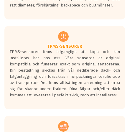
medans de vita vågorna påvisar om det är
rätt diameter, förskjutning, backspace och bultmönster.
ett tyst däck.
Ett däck med tre svarta vågor uppnår de
europeiska kraven som finns i dagsläget,
men är inte längre tillåtna enligt nya
regelverket som introduceras år 2016.
Ett däck med två svarta vågor är redan
godkända för år 2016 nya regelverk.
TPMS-SENSORER
TPMS-sensorer finns tillgängliga att köpa och kan
Ett däck med en svart våg kommer vara
installeras här hos oss. Våra sensorer är original
minst tre decibel tystare än det
kompatibla och fungerar exakt som original-sensorerna.
regelverk som börjar gälla 2016.
Din beställning skickas från vår dedikerade däck- och
fälganläggning och försäkras i förpackningar certifierade
av transportör. Det finns alltså ingen anledning att oroa
sig för skador under frakten. Dina fälgar och/eller däck
kommer att levereras i perfekt skick, redo att installeras!