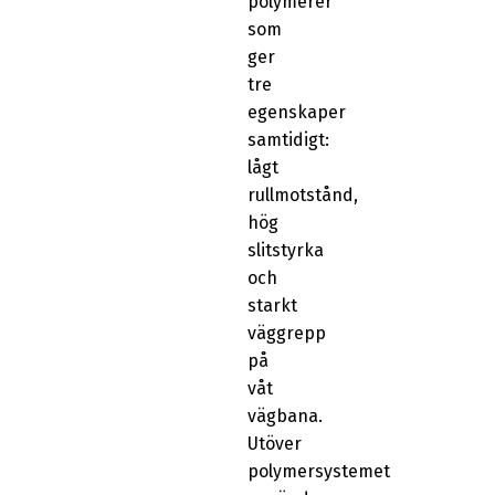
polymerer
som
ger
tre
egenskaper
samtidigt:
lågt
rullmotstånd,
hög
slitstyrka
och
starkt
väggrepp
på
våt
vägbana.
Utöver
polymersystemet