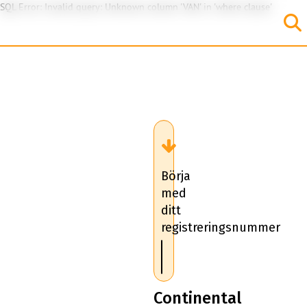
SQL Error: Invalid query: Unknown column 'VAN' in 'where clause'
Börja
med
ditt
registreringsnummer
Continental