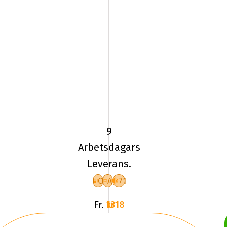
195/70
R15
TL
104R
9
CO
Arbetsdagars
VANCONTACT
Leverans.
ULTRA
C
A
71
Fr.
1318 kr