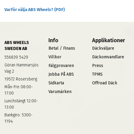
Varför välja ABS Wheels? (PDF)
Info
Applikationer
ABS WHEELS
Betal / Finans
Däckväljare
SWEDEN AB
Villkor
Däckomvandlare
556839 5429
Göran Hammarsjös
Fälgprovaren
Press
Väg 2
Jobba På ABS
TPMS
19572 Rosersberg
Sidkarta
Offroad Däck
Mån-Fre 08:00-
Varumärken
17:00
Lunchstängt 12:00-
13:00
Bankgiro: 5300-
1194