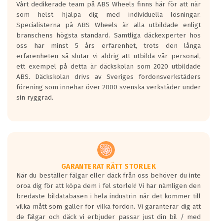
Vårt dedikerade team på ABS Wheels finns här för att när
Betygsskalan är satt A till F. Där A påvisar
som helst hjälpa dig med individuella lösningar.
den kortaste bromssträckan och F är den
Specialisterna på ABS Wheels är alla utbildade enligt
längsta.
branschens högsta standard. Samtliga däckexperter hos
Inga D eller G betyg delas ut för
oss har minst 5 års erfarenhet, trots den långa
personbilar och lätta lastbilar.
erfarenheten så slutar vi aldrig att utbilda vår personal,
Betyget sätts efter ett test där däcken
ett exempel på detta är däckskolan som 2020 utbildade
skall bromsa in på en väg där det ligger
ABS. Däckskolan drivs av Sveriges fordonsverkstäders
0.5-1.5 mm vatten.
förening som innehar över 2000 svenska verkstäder under
I 80km/h kommer skillnaden på
sin ryggrad.
bromssträckan vara fyra billängder( ca
18meter) mellan däck med betyg A
gentemot F.
Bullernivån:
Vid körning i över 50km/h brukar
rullmotståndets ljud överträffa
GARANTERAT RÄTT STORLEK
När du beställer fälgar eller däck från oss behöver du inte
motorljudet.
oroa dig för att köpa dem i fel storlek! Vi har nämligen den
På däckmärkningen kommer det finnas
bredaste bildatabasen i hela industrin när det kommer till
en symbol av ett däck med vågar. Hög
vilka mått som gäller för vilka fordon. Vi garanterar dig att
bullernivå markeras med svarta vågor
de fälgar och däck vi erbjuder passar just din bil / med
medans de vita vågorna påvisar om det är