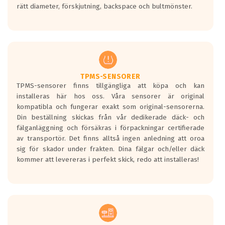
rätt diameter, förskjutning, backspace och bultmönster.
ett tyst däck.
Ett däck med tre svarta vågor uppnår de
europeiska kraven som finns i dagsläget,
men är inte längre tillåtna enligt nya
regelverket som introduceras år 2016.
Ett däck med två svarta vågor är redan
godkända för år 2016 nya regelverk.
TPMS-SENSORER
TPMS-sensorer finns tillgängliga att köpa och kan
Ett däck med en svart våg kommer vara
installeras här hos oss. Våra sensorer är original
minst tre decibel tystare än det
kompatibla och fungerar exakt som original-sensorerna.
regelverk som börjar gälla 2016.
Din beställning skickas från vår dedikerade däck- och
fälganläggning och försäkras i förpackningar certifierade
av transportör. Det finns alltså ingen anledning att oroa
sig för skador under frakten. Dina fälgar och/eller däck
kommer att levereras i perfekt skick, redo att installeras!