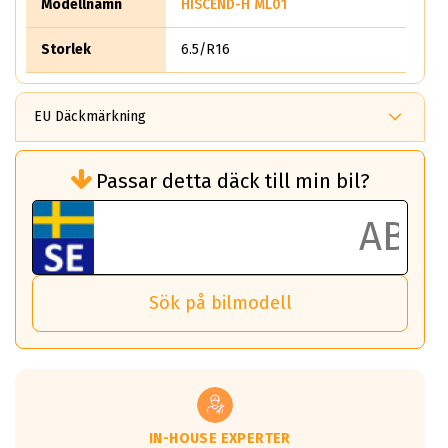
Modellnamn
HISCEND-H ML01
Storlek
6.5/R16
EU Däckmärkning
Rullmotstånd (Som har en inverkan på
Passar detta däck till min bil?
bränsleförbrukningen)
Det ska vara en betygsskala från klass A
till G för rullmotstånd.
Ett klass A däck kommer ha 6,5% bättre
bränsleförbrukning än ett klass G däck.
Det betyder att om man kör 10,000 km,
Sök på bilmodell
så sparar man 50 liter bränsle med ett
klass A däck gentemot ett klass G däck.
Detta är genomsnittet; beroende på väg
underlaget, vilken rutt du kör, samt
vilken körstil du använder.
Våtgrepp egenskaper:
IN-HOUSE EXPERTER