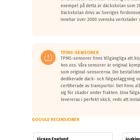
Vid körning i över 50km/h brukar rullmotståndets l
exempel på detta är däckskolan som 20
På däckmärkningen kommer det finnas en symbol a
Däckskolan drivs av Sveriges fordonsv
medans de vita vågorna påvisar om det är ett tyst 
innehar över 2000 svenska verkstäder u
Ett däck med tre svarta vågor uppnår de europeiska
regelverket som introduceras år 2016.
Ett däck med två svarta vågor är redan godkända f
Ett däck med en svart våg kommer vara minst tre d
TPMS-SENSORER
TPMS-sensorer finns tillgängliga att kö
hos oss. Våra sensorer är original kom
som original-sensorerna. Din beställnin
dedikerade däck- och fälganläggning oc
certifierade av transportör. Det finns a
sig för skador under frakten. Dina fälg
levereras i perfekt skick, redo att insta
GOOGLE RECENSIONER
Jörgen Englund
Joaki