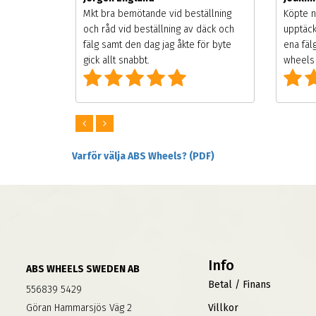
songen.
Mkt bra bemötande vid beställning
Köpte n
g men
och råd vid beställning av däck och
upptäck
digt
fälg samt den dag jag åkte för byte
ena fäl
om alla
gick allt snabbt.
wheels 
Varför välja ABS Wheels? (PDF)
Info
ABS WHEELS SWEDEN AB
Betal / Finans
556839 5429
Göran Hammarsjös Väg 2
Villkor