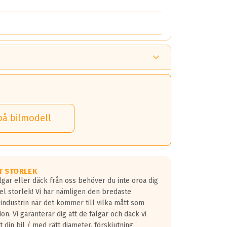
på bilmodell
T STORLEK
lgar eller däck från oss behöver du inte oroa dig
fel storlek! Vi har nämligen den bredaste
 industrin när det kommer till vilka mått som
don. Vi garanterar dig att de fälgar och däck vi
 din bil / med rätt diameter, förskjutning,