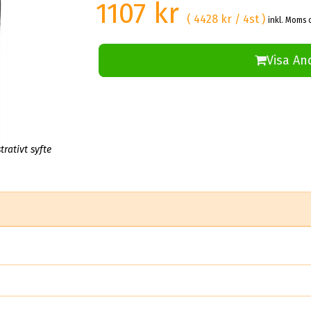
1107 kr
( 4428 kr / 4st )
inkl. Moms 
Visa An
trativt syfte