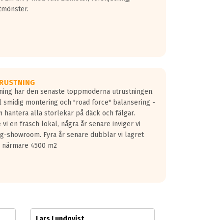
tmönster.
RUSTNING
gning har den senaste toppmoderna utrustningen.
ill smidig montering och "road force" balansering -
 hantera alla storlekar på däck och fälgar.
vi en fräsch lokal, några år senare inviger vi
lg-showroom. Fyra år senare dubblar vi lagret
på närmare 4500 m2
Lars Lundqvist