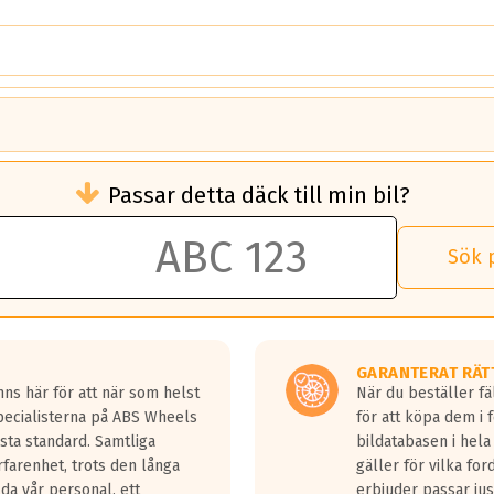
brukningen)
Passar detta däck till min bil?
 rullmotstånd.
brukning än ett klass G däck.
an 50 liter bränsle med ett klass A däck gentemot ett klass G däck.
Sök 
 vilken rutt du kör, samt vilken körstil du använder.
rtaste bromssträckan och F är den längsta.
tta lastbilar.
GARANTERAT RÄT
a in på en väg där det ligger 0.5-1.5 mm vatten.
ns här för att när som helst
När du beställer fä
a fyra billängder( ca 18meter) mellan däck med betyg A gentemot
Specialisterna på ABS Wheels
för att köpa dem i 
sta standard. Samtliga
bildatabasen i hela
rfarenhet, trots den långa
gäller för vilka for
lda vår personal, ett
erbjuder passar just