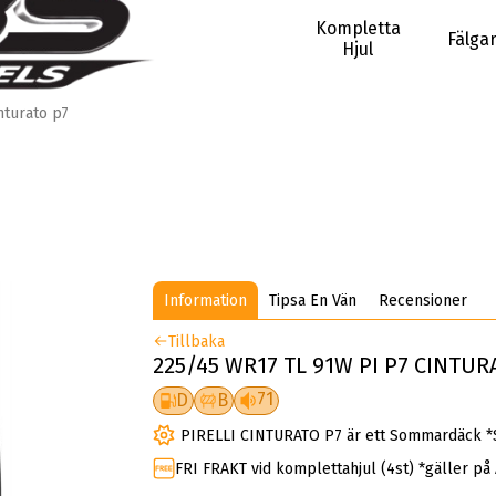
Kompletta
Fälga
Hjul
nturato p7
Information
Tipsa En Vän
Recensioner
Tillbaka
225/45 WR17 TL 91W PI P7 CINTUR
71
D
B
PIRELLI CINTURATO P7 är ett Sommardäck *
FRI FRAKT vid komplettahjul (4st) *gäller på