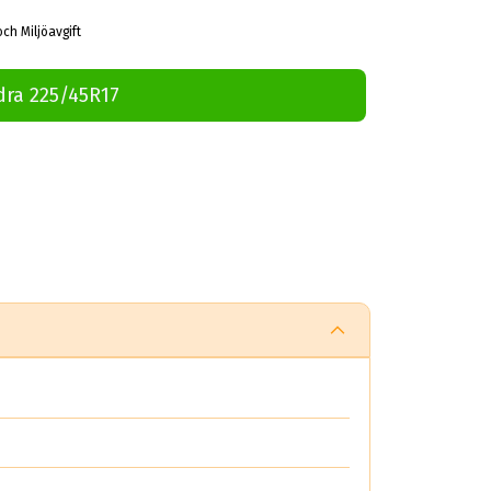
och Miljöavgift
dra 225/45R17