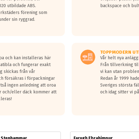
jud överträffa motorljudet.
20 utbildade ABS.
backspace och bul
v ett däck med vågar. Hög bullernivå markeras med svarta vågor
erkstäders förening som
däck.
nder sin ryggrad.
 kraven som finns i dagsläget, men är inte längre tillåtna enligt nya
ör år 2016 nya regelverk.
ecibel tystare än det regelverk som börjar gälla 2016.
TOPPMODERN UT
pa och kan installeras här
Vår helt nya anläg
patibla och fungerar exakt
Från tillverkning t
g skickas från vår
vi kan utan problem
h försäkras i förpackningar
Redan år 1999 hade 
lltså ingen anledning att oroa
Sveriges största fä
ar och/eller däck kommer att
och idag sitter vi 
lleras!
m Stenhammar
Farugh Ebrahimpur