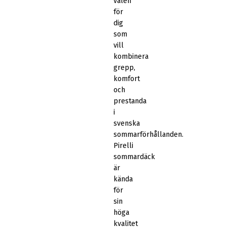
valen
för
dig
som
vill
kombinera
grepp,
komfort
och
prestanda
i
svenska
sommarförhållanden.
Pirelli
sommardäck
är
kända
för
sin
höga
kvalitet