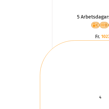
5 Arbetsdagar
C
B
Fr.
102