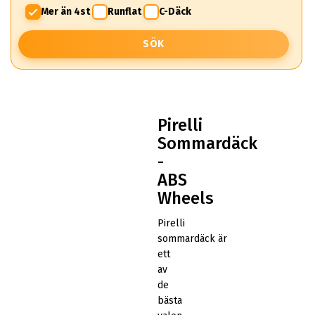
Mer än 4st
Runflat
C-Däck
SÖK
Pirelli
Sommardäck
-
ABS
Wheels
Pirelli
sommardäck är
ett
av
de
bästa