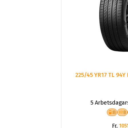
225/45 YR17 TL 94Y
5 Arbetsdagar
B
B
Fr.
1051