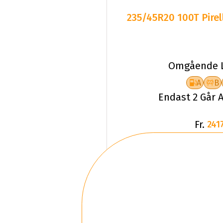
235/45R20 100T Pirel
Omgående L
A
B
Endast 2 Går A
Fr.
2417