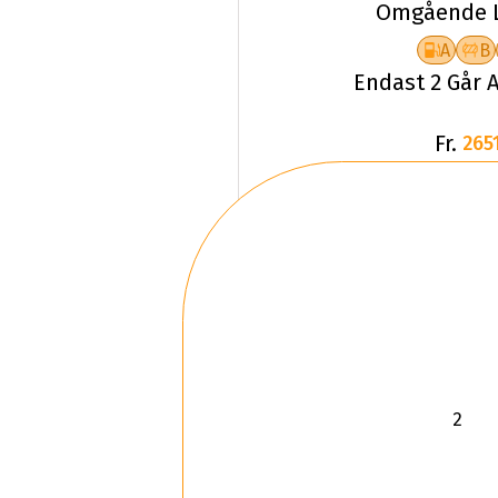
Omgående L
A
B
Endast 2 Går A
Fr.
2651