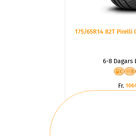
175/65R14 82T Pirelli
6-8 Dagars 
C
B
Fr.
106