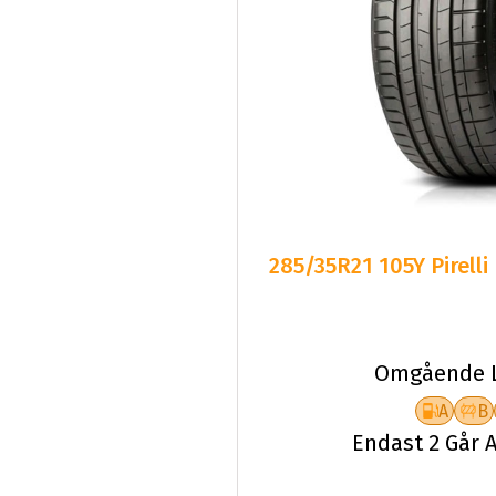
285/35R21 105Y Pirelli
Omgående L
A
B
Endast 2 Går A