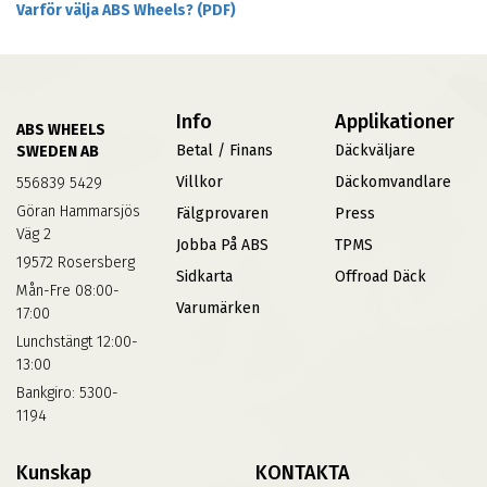
Varför välja ABS Wheels? (PDF)
Info
Applikationer
ABS WHEELS
Betal / Finans
Däckväljare
SWEDEN AB
Villkor
Däckomvandlare
556839 5429
Göran Hammarsjös
Fälgprovaren
Press
Väg 2
Jobba På ABS
TPMS
19572 Rosersberg
Sidkarta
Offroad Däck
Mån-Fre 08:00-
Varumärken
17:00
Lunchstängt 12:00-
13:00
Bankgiro: 5300-
1194
Kunskap
KONTAKTA