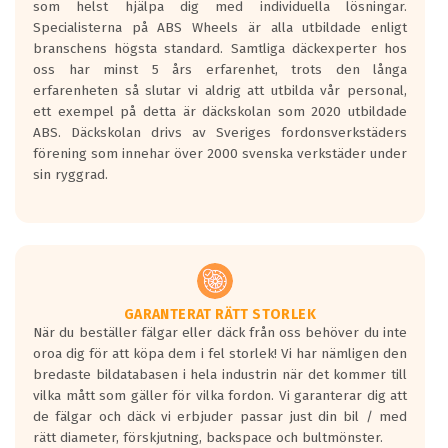
som helst hjälpa dig med individuella lösningar.
den kortaste bromssträckan och F är den
Specialisterna på ABS Wheels är alla utbildade enligt
längsta.
branschens högsta standard. Samtliga däckexperter hos
Inga D eller G betyg delas ut för
oss har minst 5 års erfarenhet, trots den långa
personbilar och lätta lastbilar.
erfarenheten så slutar vi aldrig att utbilda vår personal,
Betyget sätts efter ett test där däcken
ett exempel på detta är däckskolan som 2020 utbildade
skall bromsa in på en väg där det ligger
ABS. Däckskolan drivs av Sveriges fordonsverkstäders
0.5-1.5 mm vatten.
förening som innehar över 2000 svenska verkstäder under
I 80km/h kommer skillnaden på
sin ryggrad.
bromssträckan vara fyra billängder( ca
18meter) mellan däck med betyg A
gentemot F.
Bullernivån:
Vid körning i över 50km/h brukar
rullmotståndets ljud överträffa
GARANTERAT RÄTT STORLEK
När du beställer fälgar eller däck från oss behöver du inte
motorljudet.
oroa dig för att köpa dem i fel storlek! Vi har nämligen den
På däckmärkningen kommer det finnas
bredaste bildatabasen i hela industrin när det kommer till
en symbol av ett däck med vågar. Hög
vilka mått som gäller för vilka fordon. Vi garanterar dig att
bullernivå markeras med svarta vågor
de fälgar och däck vi erbjuder passar just din bil / med
medans de vita vågorna påvisar om det är
rätt diameter, förskjutning, backspace och bultmönster.
ett tyst däck.