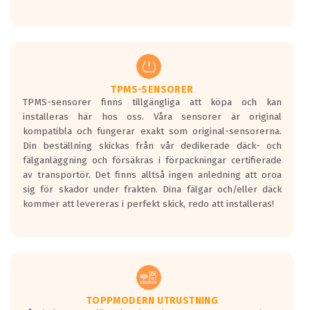
Ett däck med tre svarta vågor uppnår de
europeiska kraven som finns i dagsläget,
men är inte längre tillåtna enligt nya
regelverket som introduceras år 2016.
Ett däck med två svarta vågor är redan
godkända för år 2016 nya regelverk.
TPMS-SENSORER
TPMS-sensorer finns tillgängliga att köpa och kan
Ett däck med en svart våg kommer vara
installeras här hos oss. Våra sensorer är original
minst tre decibel tystare än det
kompatibla och fungerar exakt som original-sensorerna.
regelverk som börjar gälla 2016.
Din beställning skickas från vår dedikerade däck- och
fälganläggning och försäkras i förpackningar certifierade
av transportör. Det finns alltså ingen anledning att oroa
sig för skador under frakten. Dina fälgar och/eller däck
kommer att levereras i perfekt skick, redo att installeras!
TOPPMODERN UTRUSTNING