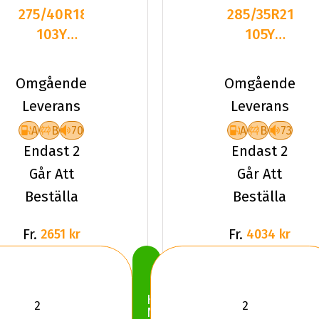
275/40R18
285/35R21
103Y
105Y
Pirelli
Pirelli P-
CINTURATO
ZERO
Omgående
Omgående
P7 XL
(PZ4) XL
Leverans
Leverans
(*)
A
B
70
A
B
73
Endast 2
Endast 2
Går Att
Går Att
Beställa
Beställa
Fr.
Fr.
2651 kr
4034 kr
Köp
Nu