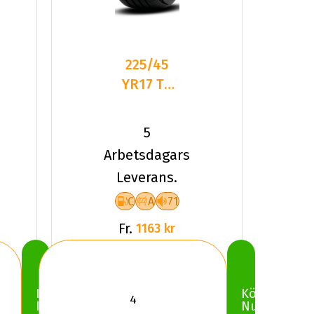
225/45
YR17 TL
94Y PI
CINTURATO
5
(C3) XL
Arbetsdagars
Leverans.
C
A
71
Fr.
1163 kr
Köp
Köp
Nu
Nu