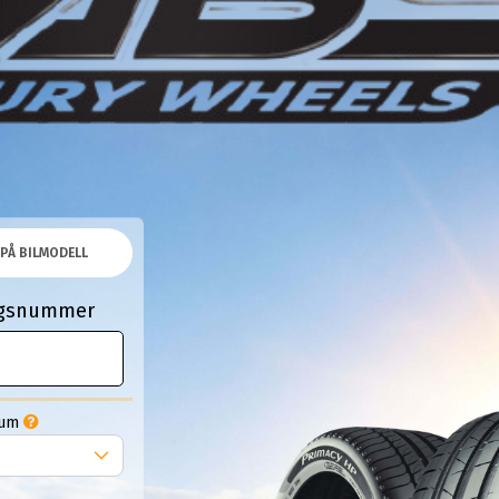
PÅ BILMODELL
ingsnummer
Tum