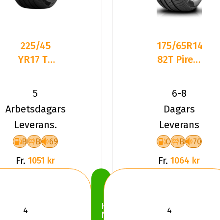
225/45
175/65R14
YR17 TL
82T Pirelli
94Y PI
CINTURATO
POWERGY
P1 2026
5
6-8
2 XL
Arbetsdagars
Dagars
Leverans.
Leverans
B
B
69
C
B
70
Fr.
Fr.
1051 kr
1064 kr
Köp
Nu