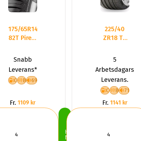
175/65R14
225/40
82T Pirelli
ZR18 TL
CINTURATO
92Y PI P-
P1 2025
ZERO (KS)
Snabb
5
XL PZ4
Leverans*
Arbetsdagars
Leverans.
C
B
69
C
B
71
Fr.
Fr.
1109 kr
1141 kr
Köp
Nu