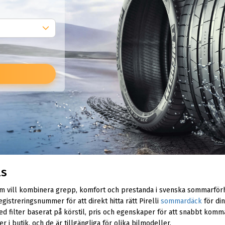
ls
som vill kombinera grepp, komfort och prestanda i svenska sommarförh
egistreringsnummer för att direkt hitta rätt Pirelli
sommardäck
för din
ed filter baserat på körstil, pris och egenskaper för att snabbt komma 
i butik, och de är tillgängliga för olika bilmodeller.