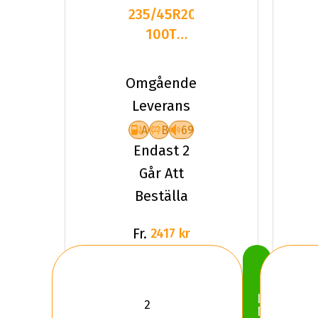
235/45R20
100T
Pirelli P-
ZERO
Omgående
(PZ4) XL
Leverans
A
B
69
Endast 2
Går Att
Beställa
Fr.
2417 kr
Köp
Nu