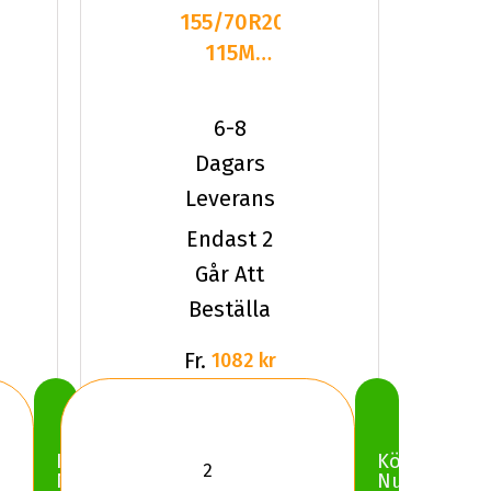
155/70R20
115M
Pirelli
SPARE
6-8
TYRE
Dagars
Leverans
Endast 2
Går Att
Beställa
Fr.
1082 kr
Köp
Köp
Nu
Nu