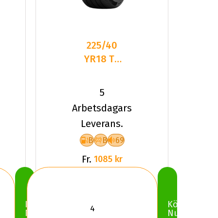
225/40
YR18 TL
92Y PI
POWERGY
5
2 XL
Arbetsdagars
Leverans.
B
B
69
Fr.
1085 kr
Köp
Köp
Nu
Nu