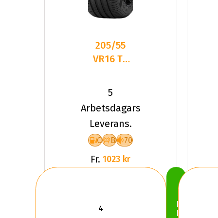
205/55
VR16 TL
91V PI P7
CINT ECO
5
IMPACT
Arbetsdagars
Leverans.
C
B
70
Fr.
1023 kr
Köp
Nu