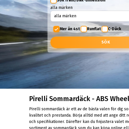
Sök fram/bak-dimension
alla märken
Mer än 4st
Runflat
C-Däck
SÖK
Pirelli Sommardäck - ABS Whee
Pirelli sommardäck är ett av de bästa valen för dig 
kvalitet och prestanda. Börja alltid med att ange ditt r
och specifikationer. Därefter kan du finjustera valet m
sortiment av sommardäck som du kan köpa online eller 