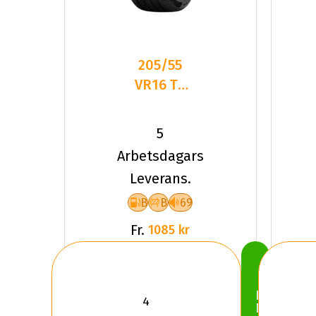
205/55
VR16 TL
94V PI
POWERGY
5
2 XL
Arbetsdagars
Leverans.
B
B
69
Fr.
1085 kr
Köp
Nu