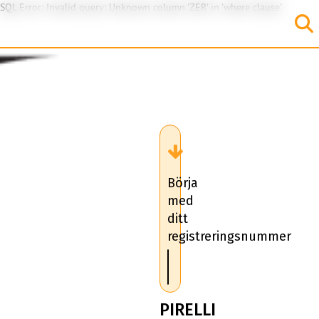
SQL Error: Invalid query: Unknown column 'ZER' in 'where clause'
Börja
med
ditt
registreringsnummer
PIRELLI