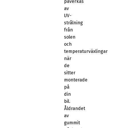
påverkas
av
UV-
strålning
från
solen
och
temperaturväxlingar
när
de
sitter
monterade
på
din
bil.
Åldrandet
av
gummit