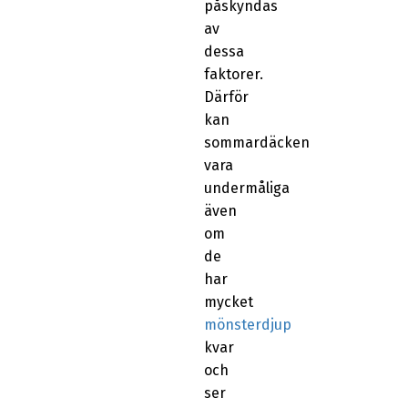
påskyndas
av
dessa
faktorer.
Därför
kan
sommardäcken
vara
undermåliga
även
om
de
har
mycket
mönsterdjup
kvar
och
ser