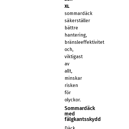
XL
sommardäck
säkerställer
bättre
hantering,
bränsleeffektivitet
och,
viktigast
av
allt,
minskar
risken
för
olyckor.
Sommardäck
med
fälgkantsskydd
Däck