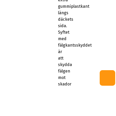
gummiplastkant
längs
däckets
sida.
Syftet
med
fälgkantsskyddet
är
att
skydda
fälgen
mot
skador
vid
kontakt
med
trottoarkanter