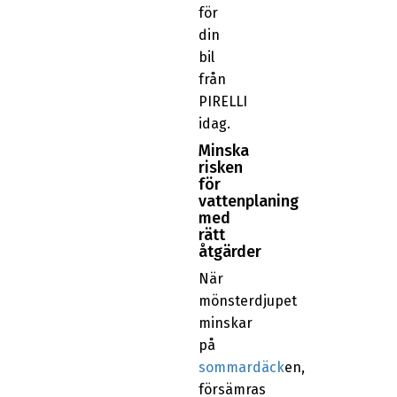
för
din
bil
från
PIRELLI
idag.
Minska
risken
för
vattenplaning
med
rätt
åtgärder
När
mönsterdjupet
minskar
på
sommardäck
en,
försämras