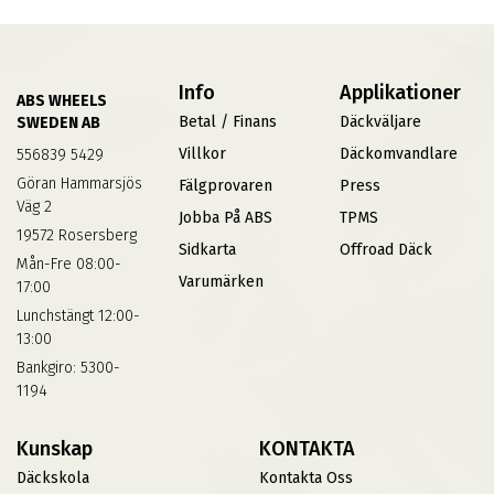
Info
Applikationer
ABS WHEELS
Betal / Finans
Däckväljare
SWEDEN AB
Villkor
Däckomvandlare
556839 5429
Göran Hammarsjös
Fälgprovaren
Press
Väg 2
Jobba På ABS
TPMS
19572 Rosersberg
Sidkarta
Offroad Däck
Mån-Fre 08:00-
Varumärken
17:00
Lunchstängt 12:00-
13:00
Bankgiro: 5300-
1194
Kunskap
KONTAKTA
Däckskola
Kontakta Oss