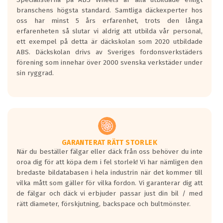
längsta.
branschens högsta standard. Samtliga däckexperter hos
Inga D eller G betyg delas ut för
oss har minst 5 års erfarenhet, trots den långa
personbilar och lätta lastbilar.
erfarenheten så slutar vi aldrig att utbilda vår personal,
Betyget sätts efter ett test där däcken
ett exempel på detta är däckskolan som 2020 utbildade
skall bromsa in på en väg där det ligger
ABS. Däckskolan drivs av Sveriges fordonsverkstäders
0.5-1.5 mm vatten.
förening som innehar över 2000 svenska verkstäder under
I 80km/h kommer skillnaden på
sin ryggrad.
bromssträckan vara fyra billängder( ca
18meter) mellan däck med betyg A
gentemot F.
Bullernivån:
Vid körning i över 50km/h brukar
rullmotståndets ljud överträffa
GARANTERAT RÄTT STORLEK
När du beställer fälgar eller däck från oss behöver du inte
motorljudet.
oroa dig för att köpa dem i fel storlek! Vi har nämligen den
På däckmärkningen kommer det finnas
bredaste bildatabasen i hela industrin när det kommer till
en symbol av ett däck med vågar. Hög
vilka mått som gäller för vilka fordon. Vi garanterar dig att
bullernivå markeras med svarta vågor
de fälgar och däck vi erbjuder passar just din bil / med
medans de vita vågorna påvisar om det är
rätt diameter, förskjutning, backspace och bultmönster.
ett tyst däck.
Ett däck med tre svarta vågor uppnår de