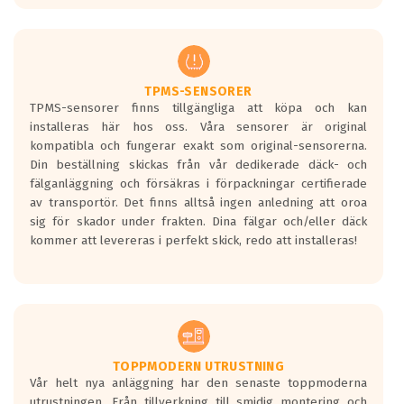
europeiska kraven som finns i dagsläget,
men är inte längre tillåtna enligt nya
regelverket som introduceras år 2016.
Ett däck med två svarta vågor är redan
godkända för år 2016 nya regelverk.
TPMS-SENSORER
TPMS-sensorer finns tillgängliga att köpa och kan
Ett däck med en svart våg kommer vara
installeras här hos oss. Våra sensorer är original
minst tre decibel tystare än det
kompatibla och fungerar exakt som original-sensorerna.
regelverk som börjar gälla 2016.
Din beställning skickas från vår dedikerade däck- och
fälganläggning och försäkras i förpackningar certifierade
av transportör. Det finns alltså ingen anledning att oroa
sig för skador under frakten. Dina fälgar och/eller däck
kommer att levereras i perfekt skick, redo att installeras!
TOPPMODERN UTRUSTNING
Vår helt nya anläggning har den senaste toppmoderna
utrustningen. Från tillverkning till smidig montering och