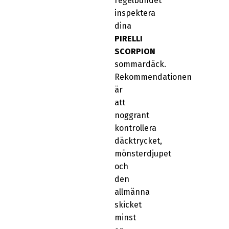
regelbundet
inspektera
dina
PIRELLI
SCORPION
sommardäck.
Rekommendationen
är
att
noggrant
kontrollera
däcktrycket,
mönsterdjupet
och
den
allmänna
skicket
minst