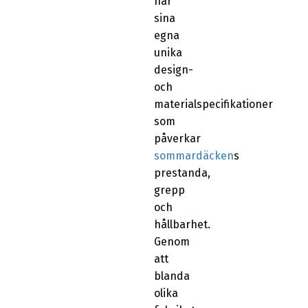
har
sina
egna
unika
design-
och
materialspecifikationer
som
påverkar
sommardäcken
s
prestanda,
grepp
och
hållbarhet.
Genom
att
blanda
olika