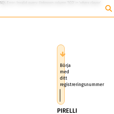
SQL Error: Invalid query: Unknown column 'SCO' in 'where clause'
Börja
med
ditt
registreringsnummer
PIRELLI