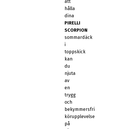
att
hålla
dina
PIRELLI
SCORPION
sommardäck
i
toppskick
kan
du
njuta
av
en
trygg
och
bekymmersfri
körupplevelse
på