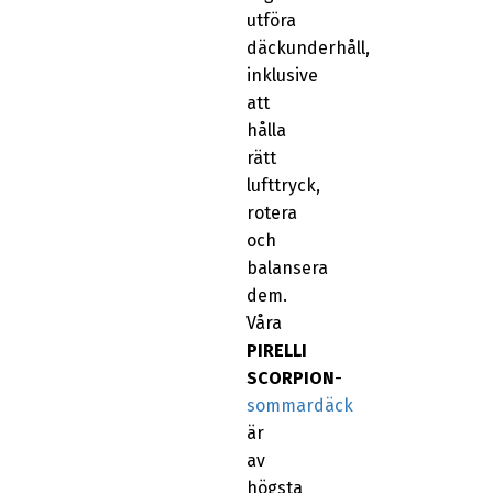
utföra
däckunderhåll,
inklusive
att
hålla
rätt
lufttryck,
rotera
och
balansera
dem.
Våra
PIRELLI
SCORPION
-
sommardäck
är
av
högsta