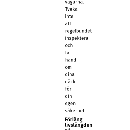
vägarna.
Tveka
inte
att
regelbundet
inspektera
och
ta
hand
om
dina
däck
för
din
egen
säkerhet.
Förläng
livslängden