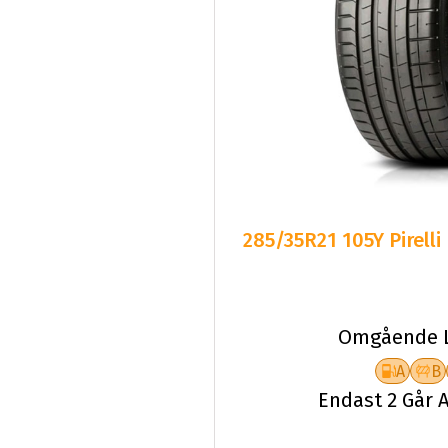
285/35R21 105Y Pirelli
Omgående L
A
B
Endast 2 Går A