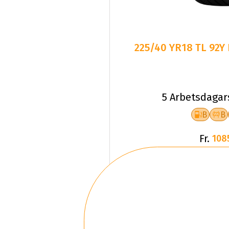
225/40 YR18 TL 92Y
5 Arbetsdagar
B
B
Fr.
108