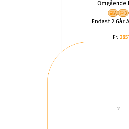
Omgående L
A
B
Endast 2 Går A
Fr.
2651