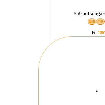
5 Arbetsdagar
B
B
Fr.
1051