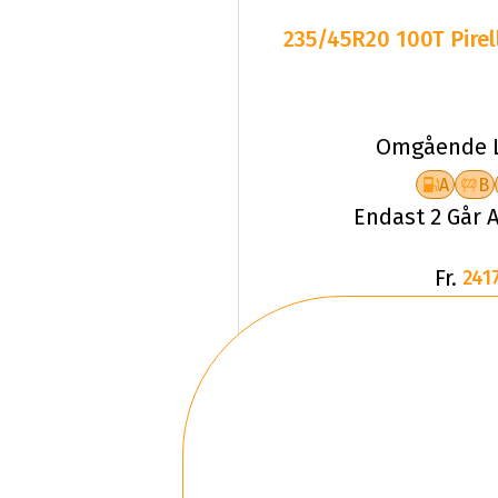
235/45R20 100T Pirel
Omgående L
A
B
Endast 2 Går A
Fr.
2417