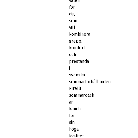
valen
för
dig
som
vill
kombinera
grepp,
komfort
och
prestanda
i
svenska
sommarförhållanden.
Pirelli
sommardäck
är
kända
för
sin
höga
kvalitet