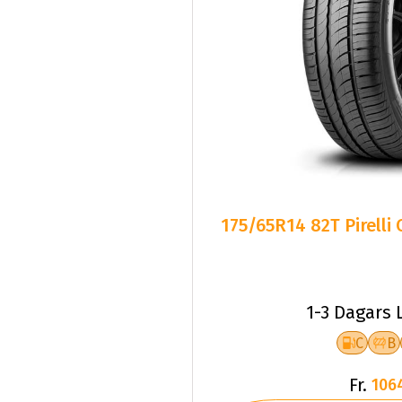
175/65R14 82T Pirelli
1-3 Dagars 
C
B
Fr.
106