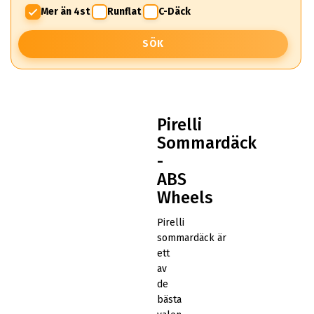
Mer än 4st
Runflat
C-Däck
SÖK
Pirelli
Sommardäck
-
ABS
Wheels
Pirelli
sommardäck är
ett
av
de
bästa