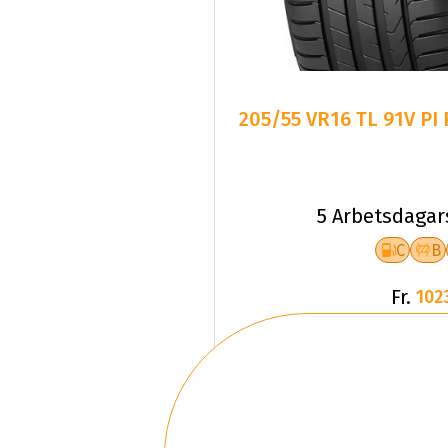
205/55 VR16 TL 91V PI
5 Arbetsdagar
C
B
Fr.
102