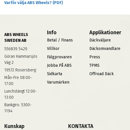
Varför välja ABS Wheels? (PDF)
Info
Applikationer
ABS WHEELS
Betal / Finans
Däckväljare
SWEDEN AB
Villkor
Däckomvandlare
556839 5429
Göran Hammarsjös
Fälgprovaren
Press
Väg 2
Jobba På ABS
TPMS
19572 Rosersberg
Sidkarta
Offroad Däck
Mån-Fre 08:00-
Varumärken
17:00
Lunchstängt 12:00-
13:00
Bankgiro: 5300-
1194
Kunskap
KONTAKTA