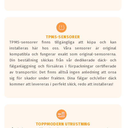
Ett däck med tre svarta vågor uppnår de
europeiska kraven som finns i dagsläget,
men är inte längre tillåtna enligt nya
regelverket som introduceras år 2016.
Ett däck med två svarta vågor är redan
godkända för år 2016 nya regelverk.
TPMS-SENSORER
TPMS-sensorer finns tillgängliga att köpa och kan
Ett däck med en svart våg kommer vara
installeras här hos oss. Våra sensorer är original
minst tre decibel tystare än det
kompatibla och fungerar exakt som original-sensorerna.
regelverk som börjar gälla 2016.
Din beställning skickas från vår dedikerade däck- och
fälganläggning och försäkras i förpackningar certifierade
av transportör. Det finns alltså ingen anledning att oroa
sig för skador under frakten. Dina fälgar och/eller däck
kommer att levereras i perfekt skick, redo att installeras!
TOPPMODERN UTRUSTNING