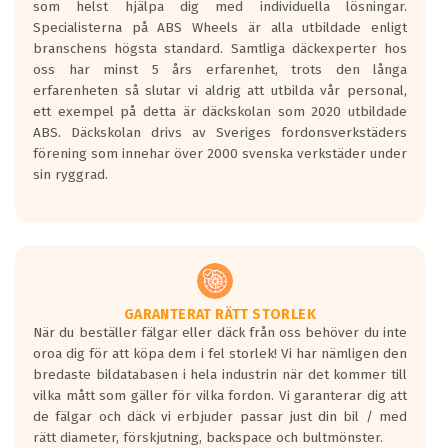
som helst hjälpa dig med individuella lösningar.
den kortaste bromssträckan och F är den
Specialisterna på ABS Wheels är alla utbildade enligt
längsta.
branschens högsta standard. Samtliga däckexperter hos
Inga D eller G betyg delas ut för
oss har minst 5 års erfarenhet, trots den långa
personbilar och lätta lastbilar.
erfarenheten så slutar vi aldrig att utbilda vår personal,
Betyget sätts efter ett test där däcken
ett exempel på detta är däckskolan som 2020 utbildade
skall bromsa in på en väg där det ligger
ABS. Däckskolan drivs av Sveriges fordonsverkstäders
0.5-1.5 mm vatten.
förening som innehar över 2000 svenska verkstäder under
I 80km/h kommer skillnaden på
sin ryggrad.
bromssträckan vara fyra billängder( ca
18meter) mellan däck med betyg A
gentemot F.
Bullernivån:
Vid körning i över 50km/h brukar
rullmotståndets ljud överträffa
GARANTERAT RÄTT STORLEK
När du beställer fälgar eller däck från oss behöver du inte
motorljudet.
oroa dig för att köpa dem i fel storlek! Vi har nämligen den
På däckmärkningen kommer det finnas
bredaste bildatabasen i hela industrin när det kommer till
en symbol av ett däck med vågar. Hög
vilka mått som gäller för vilka fordon. Vi garanterar dig att
bullernivå markeras med svarta vågor
de fälgar och däck vi erbjuder passar just din bil / med
medans de vita vågorna påvisar om det är
rätt diameter, förskjutning, backspace och bultmönster.
ett tyst däck.