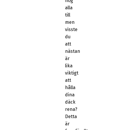
nog
alla
till
men
visste
du
att
nästan
är
lika
viktigt
att
hålla
dina
däck
rena?
Detta
är