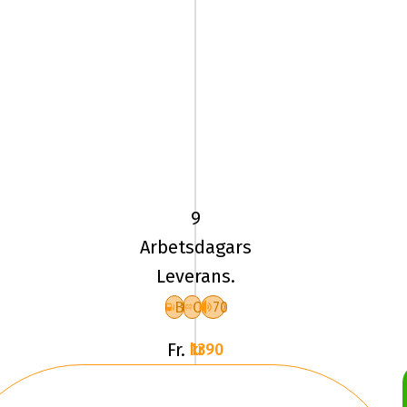
215/65
VR17
TL
99V
9
PI
Arbetsdagars
SCORPION
Leverans.
VERDE
B
C
70
Fr.
1390 kr