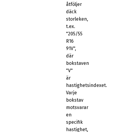
åtföljer
däck
storleken,
t.ex.
"205/55
R16
91V",
där
bokstaven
"V"
är
hastighetsindexet.
Varje
bokstav
motsvarar
en
specifik
hastighet,