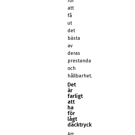
för
att
få
ut
det
bästa
av
deras
prestanda
och
hållbarhet.
Det
är
farligt
att
ha
för
lågt
däcktryck
Att