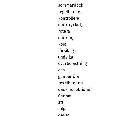
sommardäck
regelbundet
kontrollera
däcktrycket,
rotera
däcken,
köra
försiktigt,
undvika
överbelastning
och
genomföra
regelbundna
däckinspektioner.
Genom
att
följa
dessa