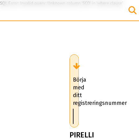
SQL Error: Invalid query: Unknown column 'SCO' in 'where clause'
Börja
med
ditt
registreringsnummer
PIRELLI