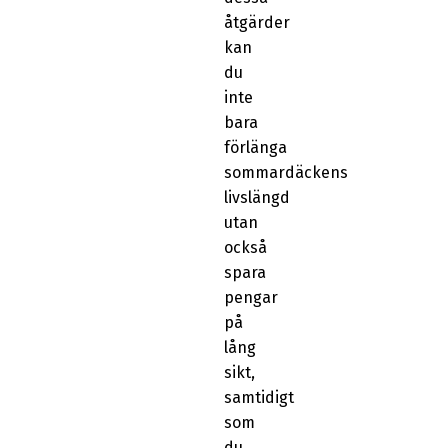
åtgärder
kan
du
inte
bara
förlänga
sommardäckens
livslängd
utan
också
spara
pengar
på
lång
sikt,
samtidigt
som
du