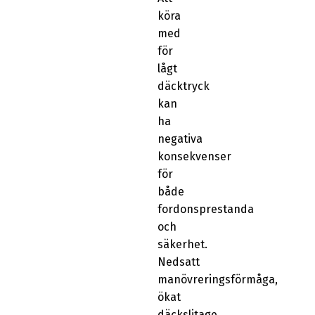
köra
med
för
lågt
däcktryck
kan
ha
negativa
konsekvenser
för
både
fordonsprestanda
och
säkerhet.
Nedsatt
manövreringsförmåga,
ökat
däckslitage,