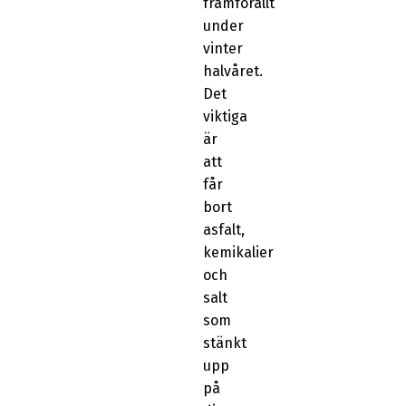
framförallt
under
vinter
halvåret.
Det
viktiga
är
att
får
bort
asfalt,
kemikalier
och
salt
som
stänkt
upp
på