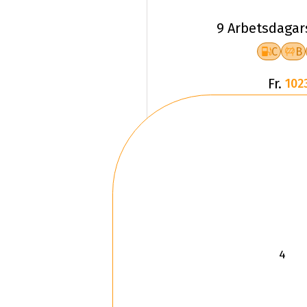
9 Arbetsdagar
C
B
Fr.
102