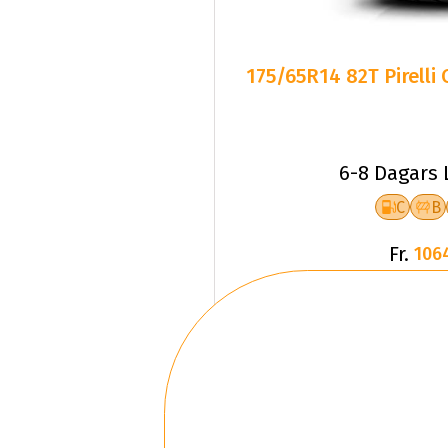
175/65R14 82T Pirelli
6-8 Dagars 
C
B
Fr.
106