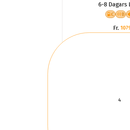
6-8 Dagars 
C
B
Fr.
107