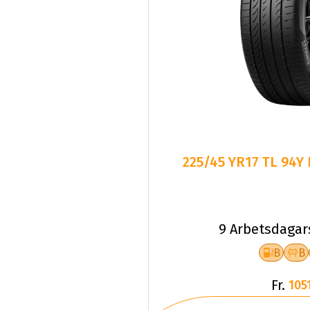
225/45 YR17 TL 94Y
9 Arbetsdagar
B
B
Fr.
1051