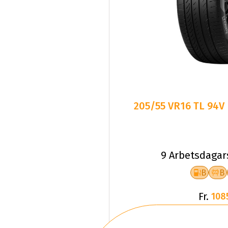
205/55 VR16 TL 94V
9 Arbetsdagar
B
B
Fr.
108