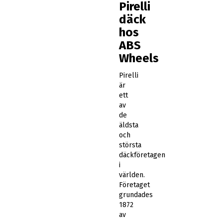
Pirelli
däck
hos
ABS
Wheels
Pirelli
är
ett
av
de
äldsta
och
största
däckföretagen
i
världen.
Företaget
grundades
1872
av