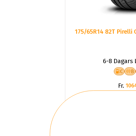
175/65R14 82T Pirelli
6-8 Dagars 
C
B
Fr.
106