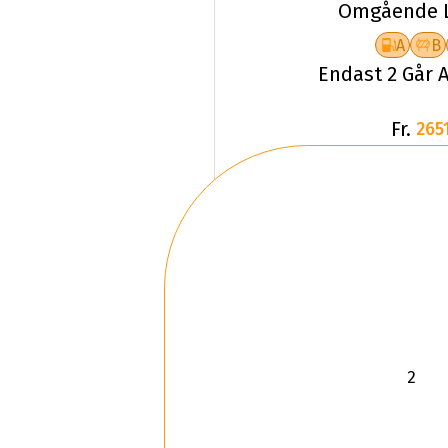
Omgående L
A
B
Endast 2 Går A
Fr.
2651