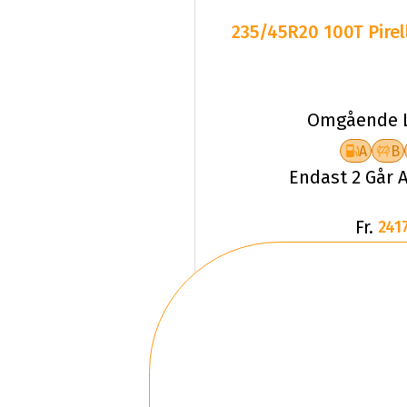
235/45R20 100T Pirel
Omgående L
A
B
Endast 2 Går A
Fr.
2417