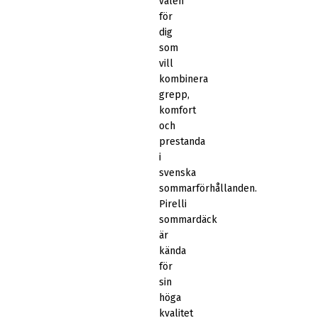
valen
för
dig
som
vill
kombinera
grepp,
komfort
och
prestanda
i
svenska
sommarförhållanden.
Pirelli
sommardäck
är
kända
för
sin
höga
kvalitet