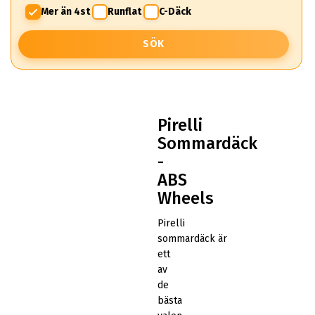
Mer än 4st
Runflat
C-Däck
SÖK
Pirelli
Sommardäck
-
ABS
Wheels
Pirelli
sommardäck är
ett
av
de
bästa