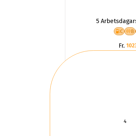
5 Arbetsdagar
C
B
Fr.
102