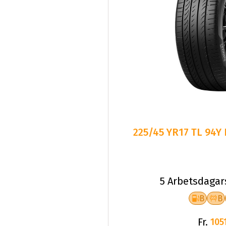
225/45 YR17 TL 94Y
5 Arbetsdagar
B
B
Fr.
1051