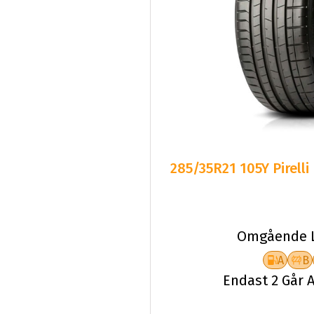
285/35R21 105Y Pirelli
Omgående L
A
B
Endast 2 Går A