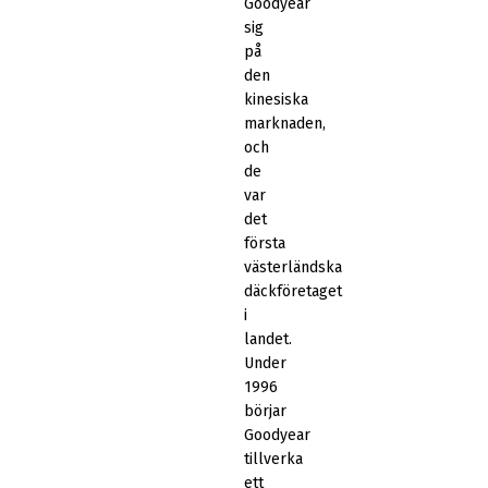
Goodyear
sig
på
den
kinesiska
marknaden,
och
de
var
det
första
västerländska
däckföretaget
i
landet.
Under
1996
börjar
Goodyear
tillverka
ett