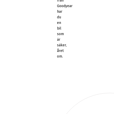
från
Goodyear
har
du
en
bil
som
är
säker,
året
om.