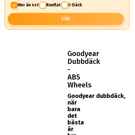
Mer än 4st
Runflat
C-Däck
SÖK
Goodyear
Dubbdäck
-
ABS
Wheels
Goodyear dubbdäck,
när
bara
det
bästa
är