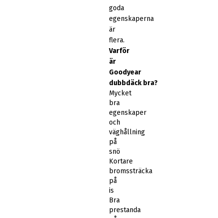
goda
egenskaperna
är
flera.
Varför
är
Goodyear
dubbdäck bra?
Mycket
bra
egenskaper
och
väghållning
på
snö
Kortare
bromssträcka
på
is
Bra
prestanda