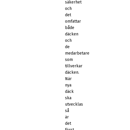
säkerhet
och
det
omfattar
både
däcken
och
de
medarbetare
som
tillverkar
däcken.
När
nya
däck
ska
utvecklas
så
är
det
först