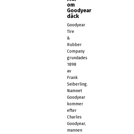
om
Goodyear
däck
Goodyear
Tire
&
Rubber
Company
grundades
1898
av
Frank
Seiberling.
Namnet
Goodyear
kommer
efter
Charles
Goodyear,
mannen