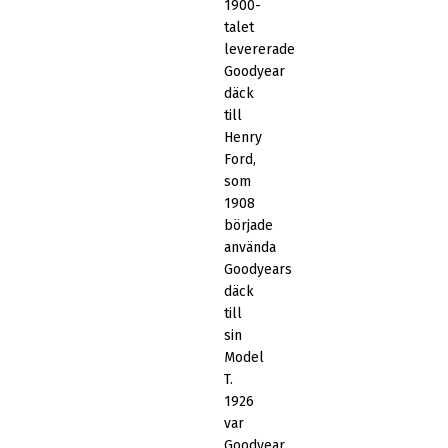
1900-
talet
levererade
Goodyear
däck
till
Henry
Ford,
som
1908
började
använda
Goodyears
däck
till
sin
Model
T.
1926
var
Goodyear