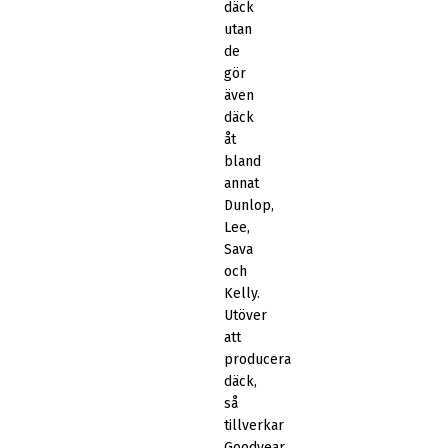
däck
utan
de
gör
även
däck
åt
bland
annat
Dunlop,
Lee,
Sava
och
Kelly.
Utöver
att
producera
däck,
så
tillverkar
Goodyear