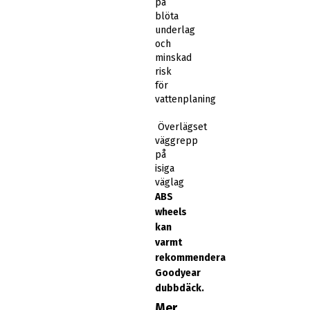
på
blöta
underlag
och
minskad
risk
för
vattenplaning
Överlägset
väggrepp
på
isiga
väglag
ABS
wheels
kan
varmt
rekommendera
Goodyear
dubbdäck.
Mer