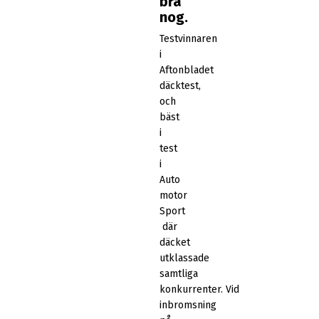
bra
nog.
Testvinnaren
i
Aftonbladet
däcktest,
och
bäst
i
test
i
Auto
motor
Sport
där
däcket
utklassade
samtliga
konkurrenter. Vid
inbromsning