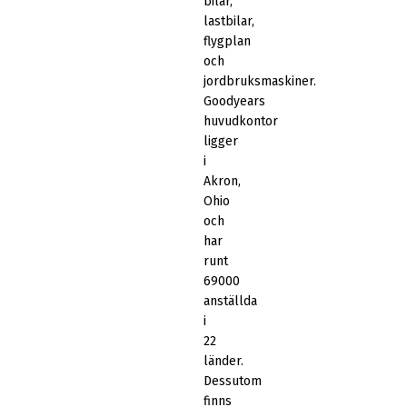
bilar,
lastbilar,
flygplan
och
jordbruksmaskiner.
Goodyears
huvudkontor
ligger
i
Akron,
Ohio
och
har
runt
69000
anställda
i
22
länder.
Dessutom
finns