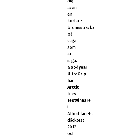
dig
även
en
kortare
bromssträcka
på
vägar
som
är
isiga.
Goodyear
UltraGrip
Ice
Arctic
blev
testvinnare
i
Aftonbladets
däcktest
2012
och