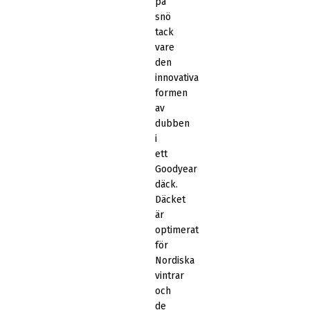
på
snö
tack
vare
den
innovativa
formen
av
dubben
i
ett
Goodyear
däck.
Däcket
är
optimerat
för
Nordiska
vintrar
och
de