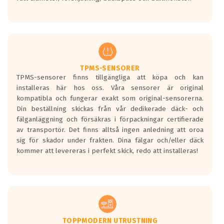
ett tyst däck.
Ett däck med tre svarta vågor uppnår de
europeiska kraven som finns i dagsläget,
men är inte längre tillåtna enligt nya
regelverket som introduceras år 2016.
Ett däck med två svarta vågor är redan
godkända för år 2016 nya regelverk.
TPMS-SENSORER
TPMS-sensorer finns tillgängliga att köpa och kan
Ett däck med en svart våg kommer vara
installeras här hos oss. Våra sensorer är original
minst tre decibel tystare än det
kompatibla och fungerar exakt som original-sensorerna.
regelverk som börjar gälla 2016.
Din beställning skickas från vår dedikerade däck- och
fälganläggning och försäkras i förpackningar certifierade
av transportör. Det finns alltså ingen anledning att oroa
sig för skador under frakten. Dina fälgar och/eller däck
kommer att levereras i perfekt skick, redo att installeras!
TOPPMODERN UTRUSTNING