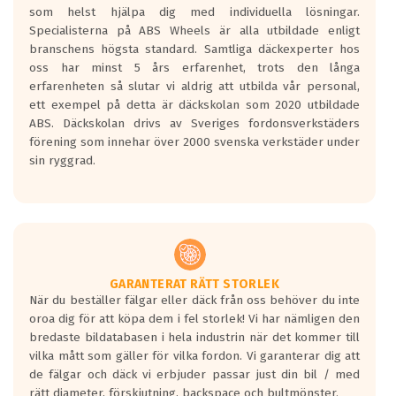
som helst hjälpa dig med individuella lösningar.
den kortaste bromssträckan och F är den
Specialisterna på ABS Wheels är alla utbildade enligt
längsta.
branschens högsta standard. Samtliga däckexperter hos
Inga D eller G betyg delas ut för
oss har minst 5 års erfarenhet, trots den långa
personbilar och lätta lastbilar.
erfarenheten så slutar vi aldrig att utbilda vår personal,
Betyget sätts efter ett test där däcken
ett exempel på detta är däckskolan som 2020 utbildade
skall bromsa in på en väg där det ligger
ABS. Däckskolan drivs av Sveriges fordonsverkstäders
0.5-1.5 mm vatten.
förening som innehar över 2000 svenska verkstäder under
I 80km/h kommer skillnaden på
sin ryggrad.
bromssträckan vara fyra billängder( ca
18meter) mellan däck med betyg A
gentemot F.
Bullernivån:
Vid körning i över 50km/h brukar
rullmotståndets ljud överträffa
GARANTERAT RÄTT STORLEK
När du beställer fälgar eller däck från oss behöver du inte
motorljudet.
oroa dig för att köpa dem i fel storlek! Vi har nämligen den
På däckmärkningen kommer det finnas
bredaste bildatabasen i hela industrin när det kommer till
en symbol av ett däck med vågar. Hög
vilka mått som gäller för vilka fordon. Vi garanterar dig att
bullernivå markeras med svarta vågor
de fälgar och däck vi erbjuder passar just din bil / med
medans de vita vågorna påvisar om det är
rätt diameter, förskjutning, backspace och bultmönster.