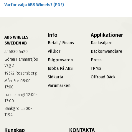
Varför välja ABS Wheels? (PDF)
Info
Applikationer
ABS WHEELS
Betal / Finans
Däckväljare
SWEDEN AB
Villkor
Däckomvandlare
556839 5429
Göran Hammarsjös
Fälgprovaren
Press
Väg 2
Jobba På ABS
TPMS
19572 Rosersberg
Sidkarta
Offroad Däck
Mån-Fre 08:00-
Varumärken
17:00
Lunchstängt 12:00-
13:00
Bankgiro: 5300-
1194
Kunskap
KONTAKTA