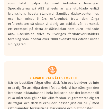
som helst hjälpa dig med individuella lösningar.
den kortaste bromssträckan och F är den
Specialisterna på ABS Wheels är alla utbildade enligt
längsta.
branschens högsta standard. Samtliga däckexperter hos
Inga D eller G betyg delas ut för
oss har minst 5 års erfarenhet, trots den långa
personbilar och lätta lastbilar.
erfarenheten så slutar vi aldrig att utbilda vår personal,
Betyget sätts efter ett test där däcken
ett exempel på detta är däckskolan som 2020 utbildade
skall bromsa in på en väg där det ligger
ABS. Däckskolan drivs av Sveriges fordonsverkstäders
0.5-1.5 mm vatten.
förening som innehar över 2000 svenska verkstäder under
I 80km/h kommer skillnaden på
sin ryggrad.
bromssträckan vara fyra billängder( ca
18meter) mellan däck med betyg A
gentemot F.
Bullernivån:
Vid körning i över 50km/h brukar
rullmotståndets ljud överträffa
GARANTERAT RÄTT STORLEK
När du beställer fälgar eller däck från oss behöver du inte
motorljudet.
oroa dig för att köpa dem i fel storlek! Vi har nämligen den
På däckmärkningen kommer det finnas
bredaste bildatabasen i hela industrin när det kommer till
en symbol av ett däck med vågar. Hög
vilka mått som gäller för vilka fordon. Vi garanterar dig att
bullernivå markeras med svarta vågor
de fälgar och däck vi erbjuder passar just din bil / med
medans de vita vågorna påvisar om det är
rätt diameter, förskjutning, backspace och bultmönster.