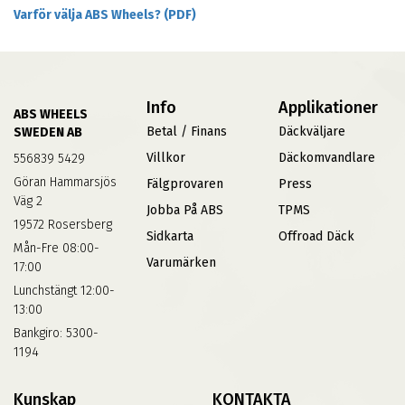
Varför välja ABS Wheels? (PDF)
Info
Applikationer
ABS WHEELS
Betal / Finans
Däckväljare
SWEDEN AB
Villkor
Däckomvandlare
556839 5429
Göran Hammarsjös
Fälgprovaren
Press
Väg 2
Jobba På ABS
TPMS
19572 Rosersberg
Sidkarta
Offroad Däck
Mån-Fre 08:00-
Varumärken
17:00
Lunchstängt 12:00-
13:00
Bankgiro: 5300-
1194
Kunskap
KONTAKTA