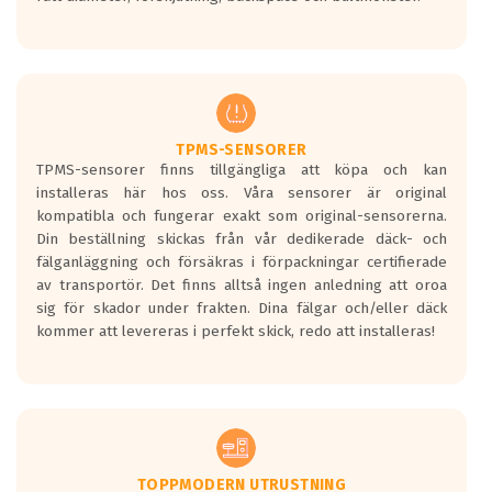
ett tyst däck.
Ett däck med tre svarta vågor uppnår de
europeiska kraven som finns i dagsläget,
men är inte längre tillåtna enligt nya
regelverket som introduceras år 2016.
Ett däck med två svarta vågor är redan
godkända för år 2016 nya regelverk.
TPMS-SENSORER
TPMS-sensorer finns tillgängliga att köpa och kan
Ett däck med en svart våg kommer vara
installeras här hos oss. Våra sensorer är original
minst tre decibel tystare än det
kompatibla och fungerar exakt som original-sensorerna.
regelverk som börjar gälla 2016.
Din beställning skickas från vår dedikerade däck- och
fälganläggning och försäkras i förpackningar certifierade
av transportör. Det finns alltså ingen anledning att oroa
sig för skador under frakten. Dina fälgar och/eller däck
kommer att levereras i perfekt skick, redo att installeras!
TOPPMODERN UTRUSTNING