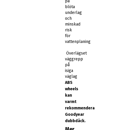
på
blöta
underlag
och
minskad
risk
för
vattenplaning
Överlägset
väggrepp
på
isiga
väglag
ABS
wheels
kan
varmt
rekommendera
Goodyear
dubbdäck.
Mer