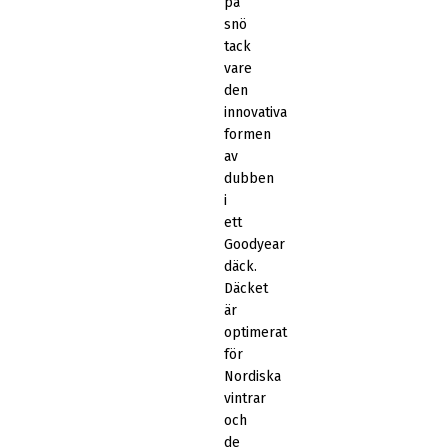
på
snö
tack
vare
den
innovativa
formen
av
dubben
i
ett
Goodyear
däck.
Däcket
är
optimerat
för
Nordiska
vintrar
och
de