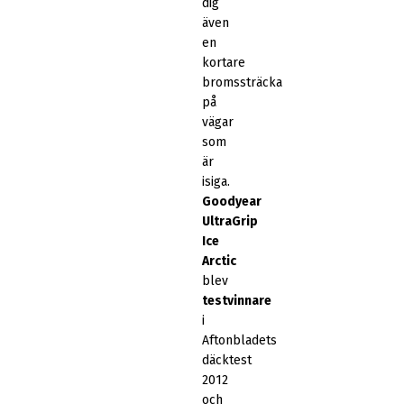
dig
även
en
kortare
bromssträcka
på
vägar
som
är
isiga.
Goodyear
UltraGrip
Ice
Arctic
blev
testvinnare
i
Aftonbladets
däcktest
2012
och