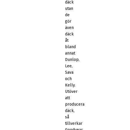
däck
utan
de
gör
även
däck
åt
bland
annat
Dunlop,
Lee,
Sava
och
Kelly.
Utöver
att
producera
däck,
så
tillverkar
Goodyear