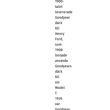
1900-
talet
levererade
Goodyear
däck
till
Henry
Ford,
som
1908
började
använda
Goodyears
däck
till
sin
Model
T.
1926
var
Goodyear