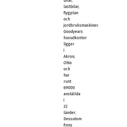
bilar,
lastbilar,
flygplan
och
jordbruksmaskiner.
Goodyears
huvudkontor
ligger
i
Akron,
Ohio
och
har
runt
69000
anställda
i
22
länder.
Dessutom
finns