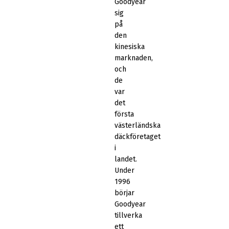
Goodyear
sig
på
den
kinesiska
marknaden,
och
de
var
det
första
västerländska
däckföretaget
i
landet.
Under
1996
börjar
Goodyear
tillverka
ett