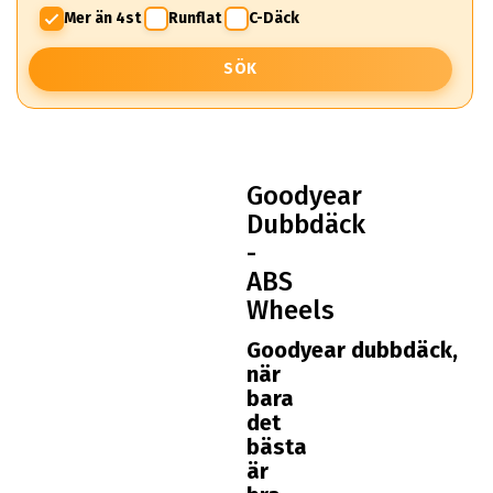
Mer än 4st
Runflat
C-Däck
SÖK
Goodyear
Dubbdäck
-
ABS
Wheels
Goodyear dubbdäck,
när
bara
det
bästa
är