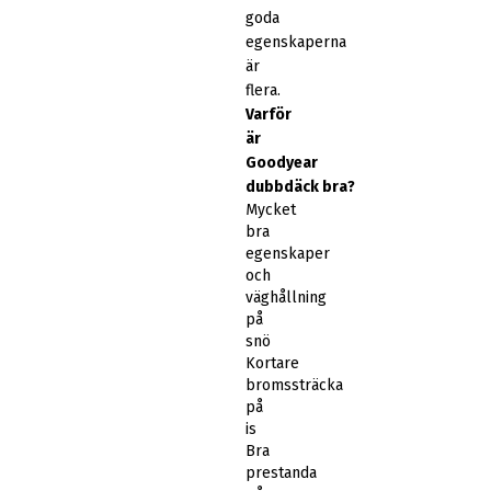
goda
egenskaperna
är
flera.
Varför
är
Goodyear
dubbdäck bra?
Mycket
bra
egenskaper
och
väghållning
på
snö
Kortare
bromssträcka
på
is
Bra
prestanda