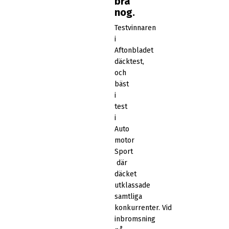
bra
nog.
Testvinnaren
i
Aftonbladet
däcktest,
och
bäst
i
test
i
Auto
motor
Sport
där
däcket
utklassade
samtliga
konkurrenter. Vid
inbromsning