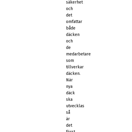
säkerhet
och
det
omfattar
både
däcken
och
de
medarbetare
som
tillverkar
däcken.
När
nya
däck
ska
utvecklas
så
är
det
först