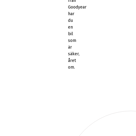
från
Goodyear
har
du
en
bil
som
är
säker,
året
om.