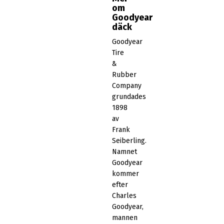
om
Goodyear
däck
Goodyear
Tire
&
Rubber
Company
grundades
1898
av
Frank
Seiberling.
Namnet
Goodyear
kommer
efter
Charles
Goodyear,
mannen