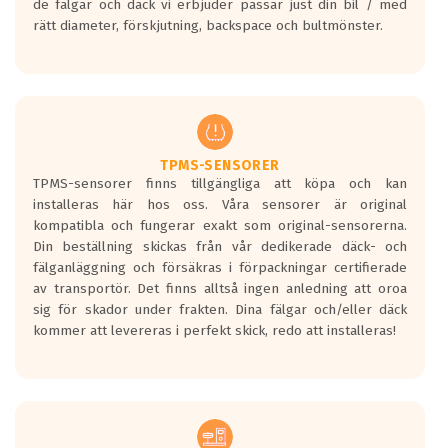
de fälgar och däck vi erbjuder passar just din bil / med
medans de vita vågorna påvisar om det är
rätt diameter, förskjutning, backspace och bultmönster.
ett tyst däck.
Ett däck med tre svarta vågor uppnår de
europeiska kraven som finns i dagsläget,
men är inte längre tillåtna enligt nya
regelverket som introduceras år 2016.
Ett däck med två svarta vågor är redan
godkända för år 2016 nya regelverk.
TPMS-SENSORER
TPMS-sensorer finns tillgängliga att köpa och kan
Ett däck med en svart våg kommer vara
installeras här hos oss. Våra sensorer är original
minst tre decibel tystare än det
kompatibla och fungerar exakt som original-sensorerna.
regelverk som börjar gälla 2016.
Din beställning skickas från vår dedikerade däck- och
fälganläggning och försäkras i förpackningar certifierade
av transportör. Det finns alltså ingen anledning att oroa
sig för skador under frakten. Dina fälgar och/eller däck
kommer att levereras i perfekt skick, redo att installeras!