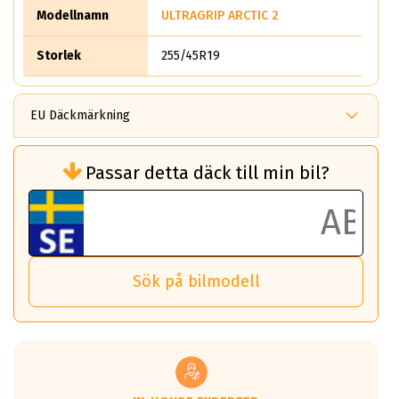
Modellnamn
ULTRAGRIP ARCTIC 2
Storlek
255/45R19
EU Däckmärkning
Rullmotstånd (Som har en inverkan på
Passar detta däck till min bil?
bränsleförbrukningen)
Det ska vara en betygsskala från klass A
till G för rullmotstånd.
Ett klass A däck kommer ha 6,5% bättre
bränsleförbrukning än ett klass G däck.
Det betyder att om man kör 10,000 km,
Sök på bilmodell
så sparar man 50 liter bränsle med ett
klass A däck gentemot ett klass G däck.
Detta är genomsnittet; beroende på väg
underlaget, vilken rutt du kör, samt
vilken körstil du använder.