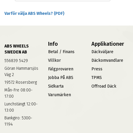
Varför välja ABS Wheels? (PDF)
Info
Applikationer
ABS WHEELS
Betal / Finans
Däckväljare
SWEDEN AB
Villkor
Däckomvandlare
556839 5429
Göran Hammarsjös
Fälgprovaren
Press
Väg 2
Jobba På ABS
TPMS
19572 Rosersberg
Sidkarta
Offroad Däck
Mån-Fre 08:00-
Varumärken
17:00
Lunchstängt 12:00-
13:00
Bankgiro: 5300-
1194