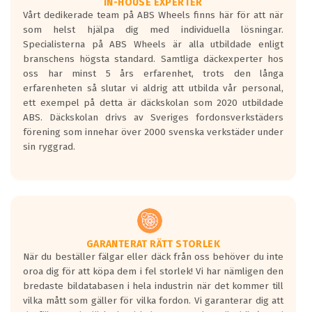
Våtgrepp egenskaper:
IN-HOUSE EXPERTER
Vårt dedikerade team på ABS Wheels finns här för att när
Betygsskalan är satt A till F. Där A påvisar
som helst hjälpa dig med individuella lösningar.
den kortaste bromssträckan och F är den
Specialisterna på ABS Wheels är alla utbildade enligt
längsta.
branschens högsta standard. Samtliga däckexperter hos
Inga D eller G betyg delas ut för
oss har minst 5 års erfarenhet, trots den långa
personbilar och lätta lastbilar.
erfarenheten så slutar vi aldrig att utbilda vår personal,
Betyget sätts efter ett test där däcken
ett exempel på detta är däckskolan som 2020 utbildade
skall bromsa in på en väg där det ligger
ABS. Däckskolan drivs av Sveriges fordonsverkstäders
0.5-1.5 mm vatten.
förening som innehar över 2000 svenska verkstäder under
I 80km/h kommer skillnaden på
sin ryggrad.
bromssträckan vara fyra billängder( ca
18meter) mellan däck med betyg A
gentemot F.
Bullernivån:
Vid körning i över 50km/h brukar
rullmotståndets ljud överträffa
GARANTERAT RÄTT STORLEK
När du beställer fälgar eller däck från oss behöver du inte
motorljudet.
oroa dig för att köpa dem i fel storlek! Vi har nämligen den
På däckmärkningen kommer det finnas
bredaste bildatabasen i hela industrin när det kommer till
en symbol av ett däck med vågar. Hög
vilka mått som gäller för vilka fordon. Vi garanterar dig att
bullernivå markeras med svarta vågor