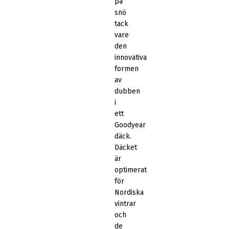
på
snö
tack
vare
den
innovativa
formen
av
dubben
i
ett
Goodyear
däck.
Däcket
är
optimerat
för
Nordiska
vintrar
och
de