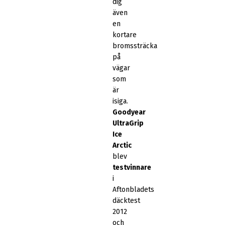
dig
även
en
kortare
bromssträcka
på
vägar
som
är
isiga.
Goodyear
UltraGrip
Ice
Arctic
blev
testvinnare
i
Aftonbladets
däcktest
2012
och