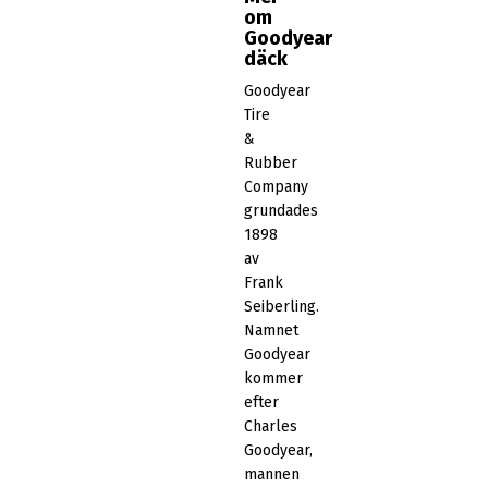
om
Goodyear
däck
Goodyear
Tire
&
Rubber
Company
grundades
1898
av
Frank
Seiberling.
Namnet
Goodyear
kommer
efter
Charles
Goodyear,
mannen