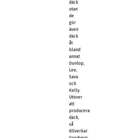
däck
utan
de
gör
även
däck
åt
bland
annat
Dunlop,
Lee,
Sava
och
Kelly.
Utöver
att
producera
däck,
så
tillverkar
Goodyear