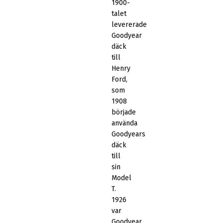
1900-
talet
levererade
Goodyear
däck
till
Henry
Ford,
som
1908
började
använda
Goodyears
däck
till
sin
Model
T.
1926
var
Goodyear