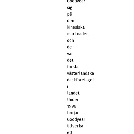
Goodyear
sig
på
den
kinesiska
marknaden,
och
de
var
det
första
västerländska
däckföretaget
i
landet.
Under
1996
börjar
Goodyear
tillverka
ett