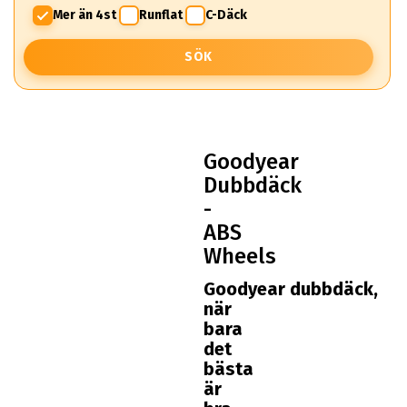
Mer än 4st
Runflat
C-Däck
SÖK
Goodyear
Dubbdäck
-
ABS
Wheels
Goodyear dubbdäck,
när
bara
det
bästa
är