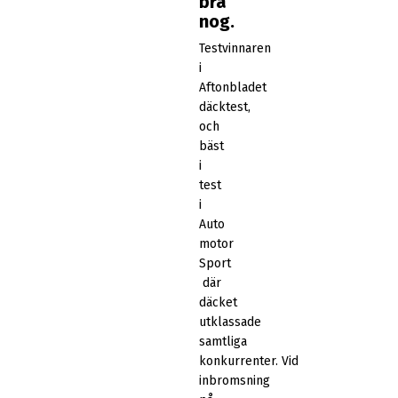
bra
nog.
Testvinnaren
i
Aftonbladet
däcktest,
och
bäst
i
test
i
Auto
motor
Sport
där
däcket
utklassade
samtliga
konkurrenter. Vid
inbromsning