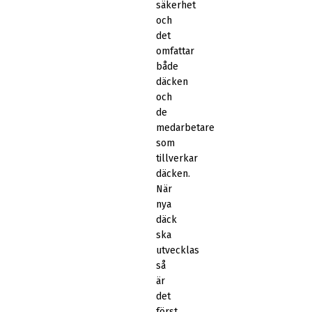
säkerhet
och
det
omfattar
både
däcken
och
de
medarbetare
som
tillverkar
däcken.
När
nya
däck
ska
utvecklas
så
är
det
först