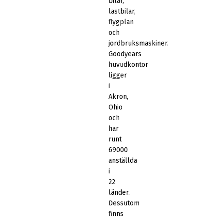
bilar,
lastbilar,
flygplan
och
jordbruksmaskiner.
Goodyears
huvudkontor
ligger
i
Akron,
Ohio
och
har
runt
69000
anställda
i
22
länder.
Dessutom
finns