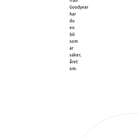
från
Goodyear
har
du
en
bil
som
är
säker,
året
om.