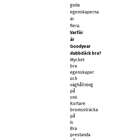
goda
egenskaperna
är
flera.
Varför
är
Goodyear
dubbdäck bra?
Mycket
bra
egenskaper
och
väghållning
på
snö
Kortare
bromssträcka
på
is
Bra
prestanda