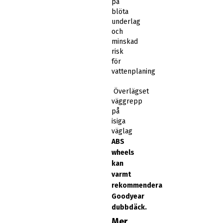
på
blöta
underlag
och
minskad
risk
för
vattenplaning
Överlägset
väggrepp
på
isiga
väglag
ABS
wheels
kan
varmt
rekommendera
Goodyear
dubbdäck.
Mer