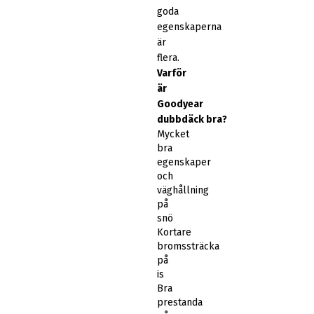
goda
egenskaperna
är
flera.
Varför
är
Goodyear
dubbdäck bra?
Mycket
bra
egenskaper
och
väghållning
på
snö
Kortare
bromssträcka
på
is
Bra
prestanda