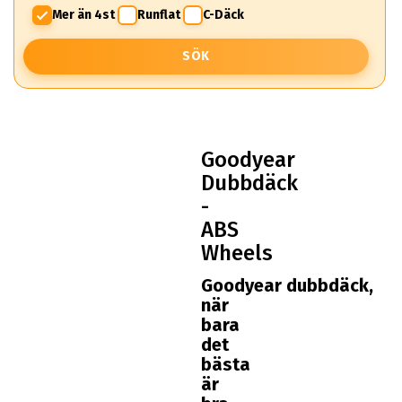
Mer än 4st
Runflat
C-Däck
SÖK
Goodyear
Dubbdäck
-
ABS
Wheels
Goodyear dubbdäck,
när
bara
det
bästa
är