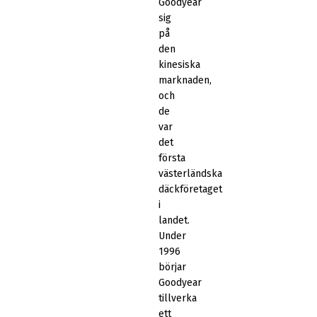
Goodyear
sig
på
den
kinesiska
marknaden,
och
de
var
det
första
västerländska
däckföretaget
i
landet.
Under
1996
börjar
Goodyear
tillverka
ett