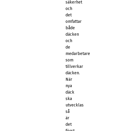
säkerhet
och
det
omfattar
både
däcken
och
de
medarbetare
som
tillverkar
däcken.
När
nya
däck
ska
utvecklas
så
är
det
först