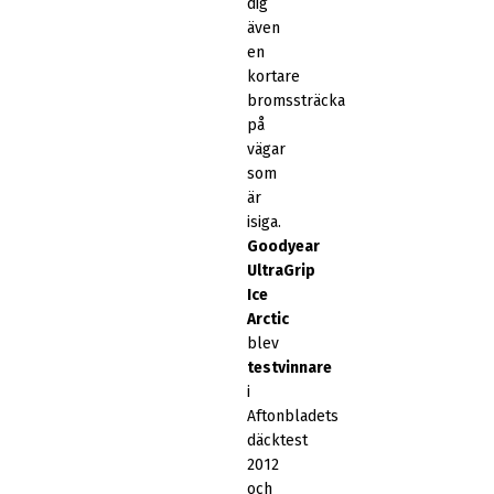
dig
även
en
kortare
bromssträcka
på
vägar
som
är
isiga.
Goodyear
UltraGrip
Ice
Arctic
blev
testvinnare
i
Aftonbladets
däcktest
2012
och