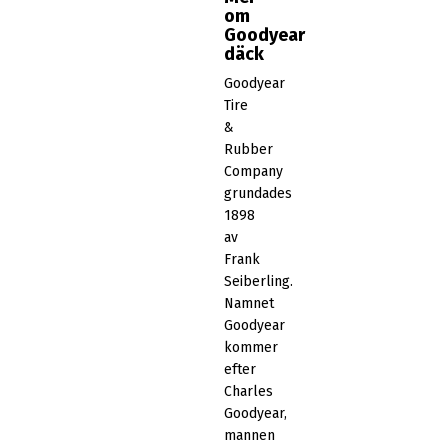
om
Goodyear
däck
Goodyear
Tire
&
Rubber
Company
grundades
1898
av
Frank
Seiberling.
Namnet
Goodyear
kommer
efter
Charles
Goodyear,
mannen