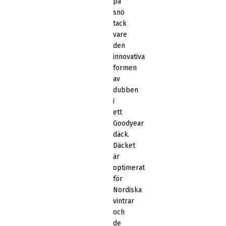
på
snö
tack
vare
den
innovativa
formen
av
dubben
i
ett
Goodyear
däck.
Däcket
är
optimerat
för
Nordiska
vintrar
och
de