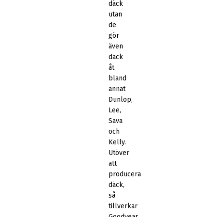
däck
utan
de
gör
även
däck
åt
bland
annat
Dunlop,
Lee,
Sava
och
Kelly.
Utöver
att
producera
däck,
så
tillverkar
Goodyear