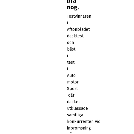
bra
nog.
Testvinnaren
i
Aftonbladet
däcktest,
och
bäst
i
test
i
Auto
motor
Sport
där
däcket
utklassade
samtliga
konkurrenter. Vid
inbromsning