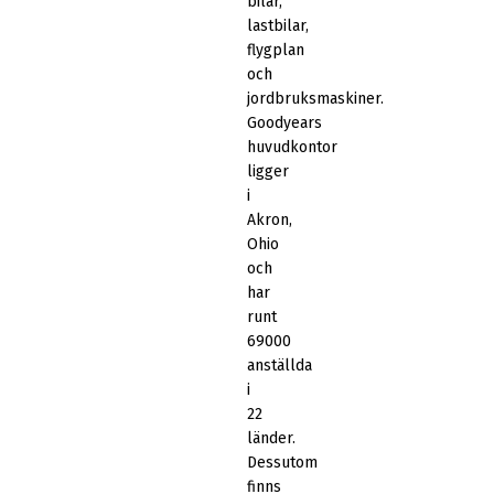
bilar,
lastbilar,
flygplan
och
jordbruksmaskiner.
Goodyears
huvudkontor
ligger
i
Akron,
Ohio
och
har
runt
69000
anställda
i
22
länder.
Dessutom
finns