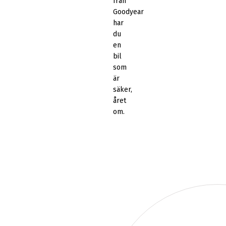
från
Goodyear
har
du
en
bil
som
är
säker,
året
om.