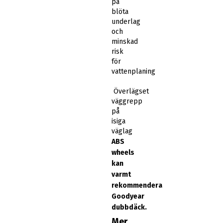
på
blöta
underlag
och
minskad
risk
för
vattenplaning
Överlägset
väggrepp
på
isiga
väglag
ABS
wheels
kan
varmt
rekommendera
Goodyear
dubbdäck.
Mer