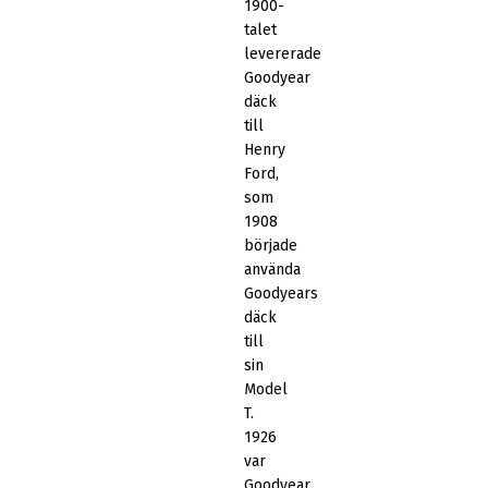
1900-
talet
levererade
Goodyear
däck
till
Henry
Ford,
som
1908
började
använda
Goodyears
däck
till
sin
Model
T.
1926
var
Goodyear