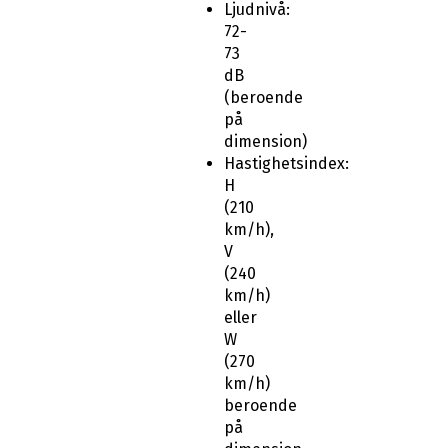
Ljudnivå:
72-
73
dB
(beroende
på
dimension)
Hastighetsindex:
H
(210
km/h),
V
(240
km/h)
eller
W
(270
km/h)
beroende
på