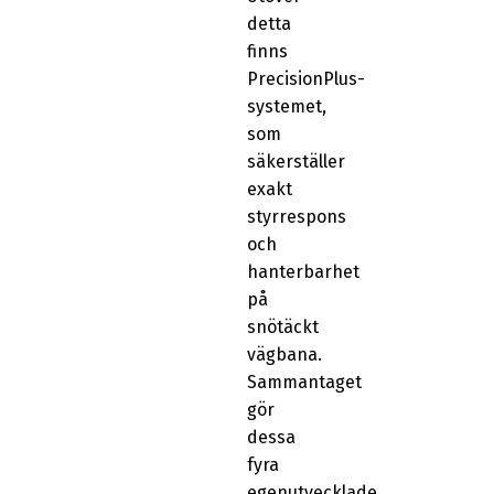
detta
finns
PrecisionPlus-
systemet,
som
säkerställer
exakt
styrrespons
och
hanterbarhet
på
snötäckt
vägbana.
Sammantaget
gör
dessa
fyra
egenutvecklade