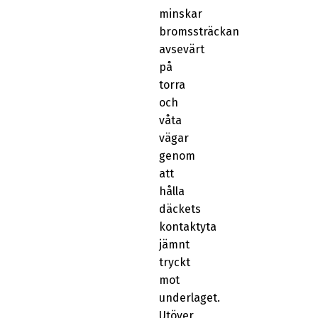
minskar
bromssträckan
avsevärt
på
torra
och
våta
vägar
genom
att
hålla
däckets
kontaktyta
jämnt
tryckt
mot
underlaget.
Utöver