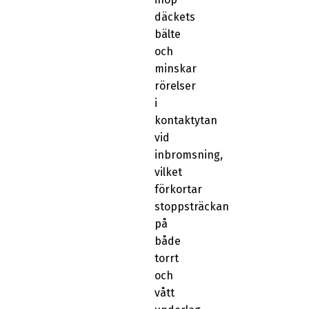
däckets
bälte
och
minskar
rörelser
i
kontaktytan
vid
inbromsning,
vilket
förkortar
stoppsträckan
på
både
torrt
och
vått