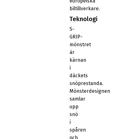
europeiska
biltillverkare.
Teknologi
S-
GRIP-
mönstret
är
kärnan
i
däckets
snöprestanda.
Mönsterdesignen
samlar
upp
snö
i
spåren
och