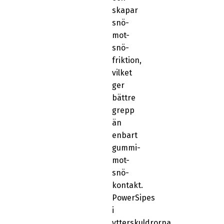
skapar
snö-
mot-
snö-
friktion,
vilket
ger
bättre
grepp
än
enbart
gummi-
mot-
snö-
kontakt.
PowerSipes
i
ytterskuldrorna