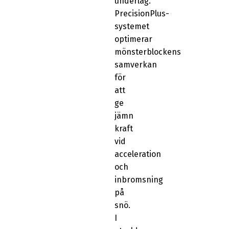
underlag.
PrecisionPlus-
systemet
optimerar
mönsterblockens
samverkan
för
att
ge
jämn
kraft
vid
acceleration
och
inbromsning
på
snö.
I