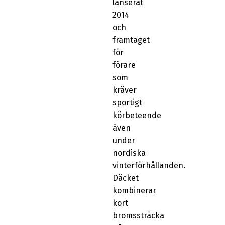
lanserat
2014
och
framtaget
för
förare
som
kräver
sportigt
körbeteende
även
under
nordiska
vinterförhållanden.
Däcket
kombinerar
kort
bromssträcka