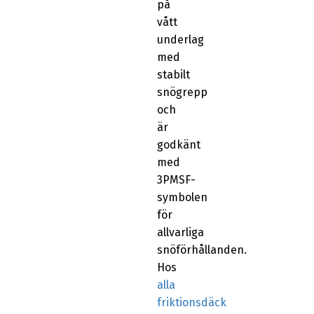
på
vått
underlag
med
stabilt
snögrepp
och
är
godkänt
med
3PMSF-
symbolen
för
allvarliga
snöförhållanden.
Hos
alla
friktionsdäck