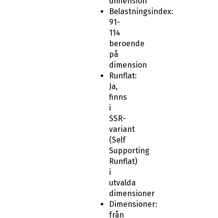
dimension
Belastningsindex:
91-
114
beroende
på
dimension
Runflat:
Ja,
finns
i
SSR-
variant
(Self
Supporting
Runflat)
i
utvalda
dimensioner
Dimensioner:
från