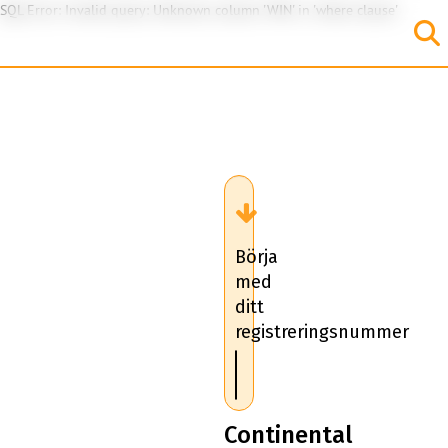
SQL Error: Invalid query: Unknown column 'WIN' in 'where clause'
Börja
med
ditt
registreringsnummer
Continental