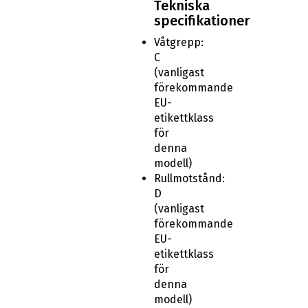
Tekniska
specifikationer
Våtgrepp:
C
(vanligast
förekommande
EU-
etikettklass
för
denna
modell)
Rullmotstånd:
D
(vanligast
förekommande
EU-
etikettklass
för
denna
modell)