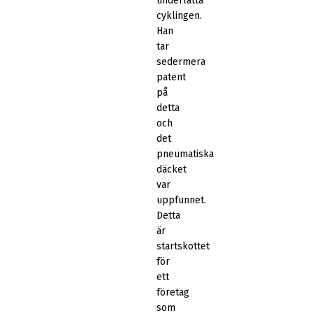
underlätta
cyklingen.
Han
tar
sedermera
patent
på
detta
och
det
pneumatiska
däcket
var
uppfunnet.
Detta
är
startskottet
för
ett
företag
som