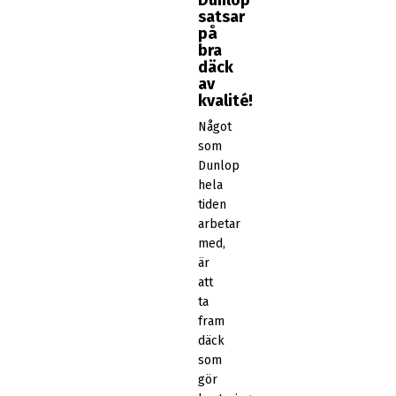
Dunlop
satsar
på
bra
däck
av
kvalité!
Något
som
Dunlop
hela
tiden
arbetar
med,
är
att
ta
fram
däck
som
gör