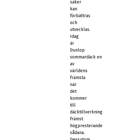
saker
kan
förbättras
och
utvecklas.
Idag
är
Dunlop
sommardäck en
av
världens
främsta
när
det
kommer
till
däcktillverkning
främst
högpresterande
sådana.
Dessutom