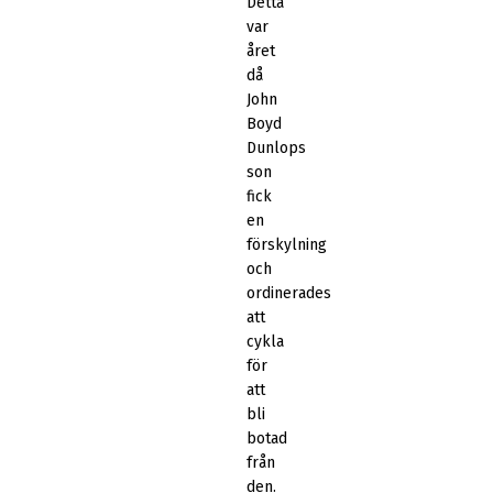
Detta
var
året
då
John
Boyd
Dunlops
son
fick
en
förskylning
och
ordinerades
att
cykla
för
att
bli
botad
från
den.