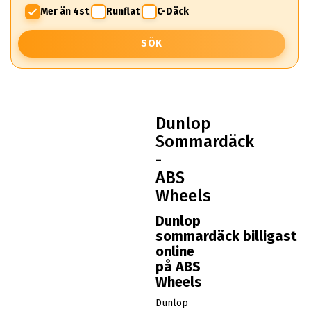
Mer än 4st
Runflat
C-Däck
SÖK
Dunlop
Sommardäck
-
ABS
Wheels
Dunlop
sommardäck billigast
online
på ABS
Wheels
Dunlop