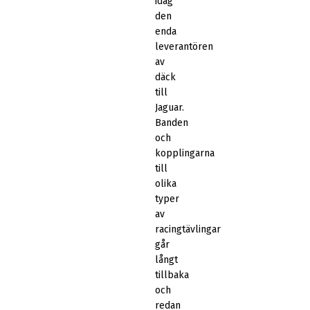
idag
den
enda
leverantören
av
däck
till
Jaguar.
Banden
och
kopplingarna
till
olika
typer
av
racingtävlingar
går
långt
tillbaka
och
redan