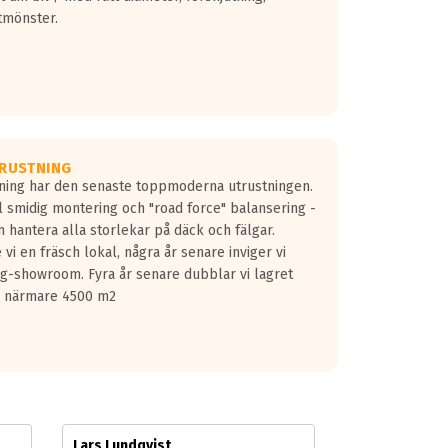
tmönster.
RUSTNING
gning har den senaste toppmoderna utrustningen.
ill smidig montering och "road force" balansering -
 hantera alla storlekar på däck och fälgar.
vi en fräsch lokal, några år senare inviger vi
lg-showroom. Fyra år senare dubblar vi lagret
på närmare 4500 m2
Lars Lundqvist