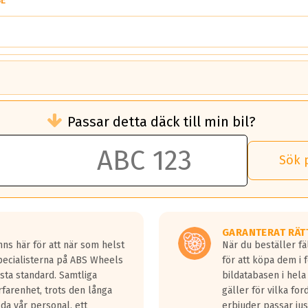
E
brukningen)
Passar detta däck till min bil?
 rullmotstånd.
brukning än ett klass G däck.
an 50 liter bränsle med ett klass A däck gentemot ett klass G däck.
Sök 
 vilken rutt du kör, samt vilken körstil du använder.
rtaste bromssträckan och F är den längsta.
tta lastbilar.
GARANTERAT RÄT
a in på en väg där det ligger 0.5-1.5 mm vatten.
ns här för att när som helst
När du beställer fä
a fyra billängder( ca 18meter) mellan däck med betyg A gentemot
Specialisterna på ABS Wheels
för att köpa dem i 
sta standard. Samtliga
bildatabasen i hela
rfarenhet, trots den långa
gäller för vilka for
lda vår personal, ett
erbjuder passar just