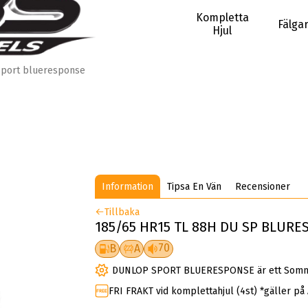
Kompletta
Fälga
Hjul
Sport blueresponse
Information
Tipsa En Vän
Recensioner
Tillbaka
185/65 HR15 TL 88H DU SP BLUR
70
B
A
DUNLOP SPORT BLUERESPONSE är ett Somma
FRI FRAKT vid komplettahjul (4st) *gäller på