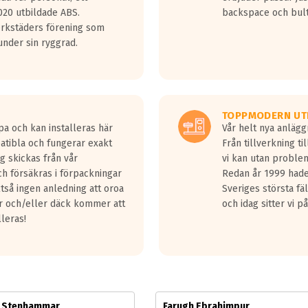
jud överträffa motorljudet.
20 utbildade ABS.
backspace och bul
v ett däck med vågar. Hög bullernivå markeras med svarta vågor
erkstäders förening som
däck.
nder sin ryggrad.
 kraven som finns i dagsläget, men är inte längre tillåtna enligt nya
ör år 2016 nya regelverk.
ecibel tystare än det regelverk som börjar gälla 2016.
TOPPMODERN UT
pa och kan installeras här
Vår helt nya anläg
patibla och fungerar exakt
Från tillverkning t
g skickas från vår
vi kan utan problem
h försäkras i förpackningar
Redan år 1999 hade 
lltså ingen anledning att oroa
Sveriges största fä
ar och/eller däck kommer att
och idag sitter vi 
lleras!
m Stenhammar
Farugh Ebrahimpur