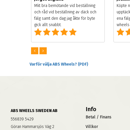
songen.
Mkt bra bemötande vid beställning
Köpte n
g men
och råd vid beställning av däck och
upptäck
digt
fälg samt den dag jag åkte för byte
ena fäl
om alla
gick allt snabbt.
wheels 
Varför välja ABS Wheels? (PDF)
Info
ABS WHEELS SWEDEN AB
Betal / Finans
556839 5429
Göran Hammarsjös Väg 2
Villkor