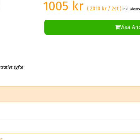
1005 kr
( 2010 kr / 2st )
inkl. Moms
Visa An
trativt syfte