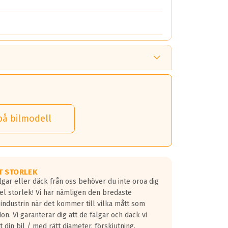
på bilmodell
T STORLEK
lgar eller däck från oss behöver du inte oroa dig
fel storlek! Vi har nämligen den bredaste
 industrin när det kommer till vilka mått som
don. Vi garanterar dig att de fälgar och däck vi
 din bil / med rätt diameter, förskjutning,