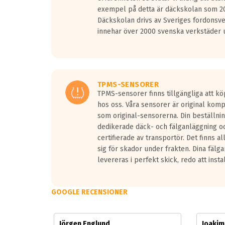
Vid körning i över 50km/h brukar rullmotståndets l
exempel på detta är däckskolan som 20
På däckmärkningen kommer det finnas en symbol a
Däckskolan drivs av Sveriges fordonsv
medans de vita vågorna påvisar om det är ett tyst 
innehar över 2000 svenska verkstäder u
Ett däck med tre svarta vågor uppnår de europeiska
regelverket som introduceras år 2016.
Ett däck med två svarta vågor är redan godkända f
Ett däck med en svart våg kommer vara minst tre d
TPMS-SENSORER
TPMS-sensorer finns tillgängliga att kö
hos oss. Våra sensorer är original kom
som original-sensorerna. Din beställnin
dedikerade däck- och fälganläggning oc
certifierade av transportör. Det finns a
sig för skador under frakten. Dina fälg
levereras i perfekt skick, redo att insta
GOOGLE RECENSIONER
Jörgen Englund
Joaki