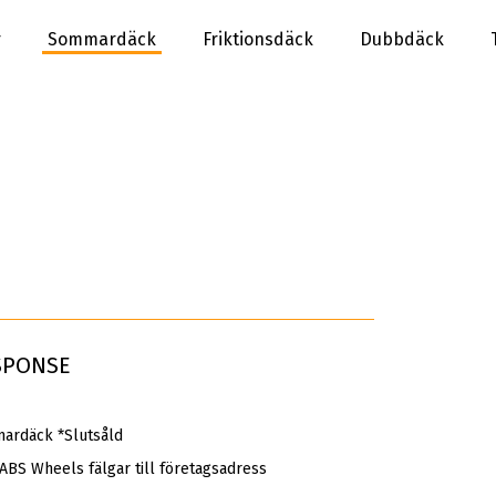
r
Sommardäck
Friktionsdäck
Dubbdäck
ESPONSE
rdäck *Slutsåld
 ABS Wheels fälgar till företagsadress