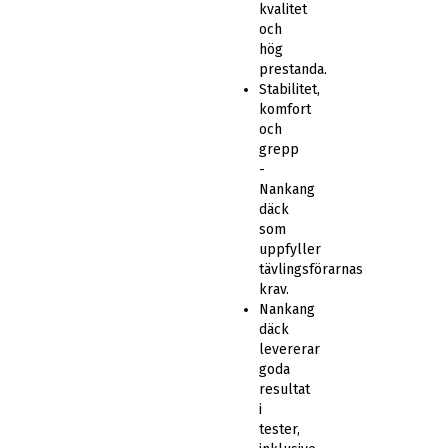
kvalitet
och
hög
prestanda.
Stabilitet,
komfort
och
grepp
-
Nankang
däck
som
uppfyller
tävlingsförarnas
krav.
Nankang
däck
levererar
goda
resultat
i
tester,