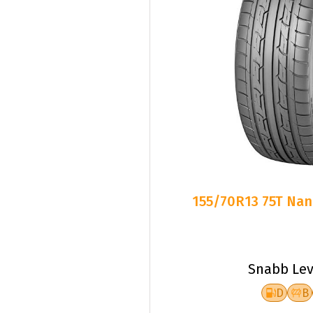
155/70R13 75T Nan
Snabb Lev
D
B