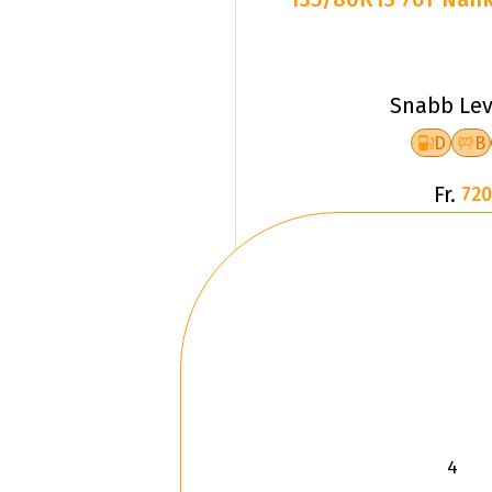
Snabb Lev
D
B
Fr.
720