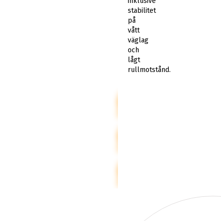
inklusive
stabilitet
på
vått
väglag
och
lågt
rullmotstånd.
NANKANG
SOMMARDÄCK
NANKANG
FRIKTIONSDÄCK
NANKANG
DUBBDÄCK