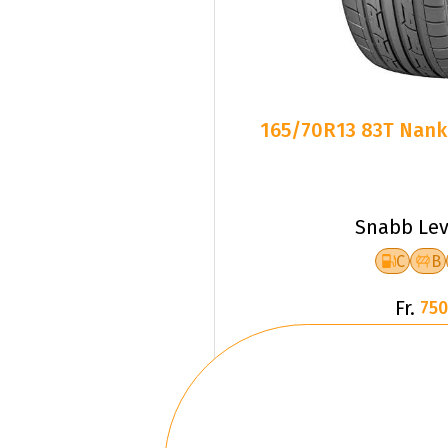
165/70R13 83T Nank
Snabb Lev
C
B
Fr.
750