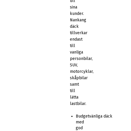
till
sina
kunder.
Nankang
däck
tillverkar
endast
till
vanliga
personbilar,
SUV,
motorcyklar,
skåpbilar
samt
till
lätta
lastbilar.
Budgetvänliga däck
med
god