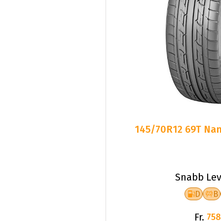
145/70R12 69T Nan
Snabb Lev
D
B
Fr.
758