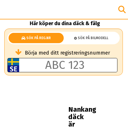
Här köper du dina däck & fälg
SÖK PÅ REG.NR
SÖK PÅ BILMODELL
Börja med ditt registreringsnummer
Nankang
däck
är