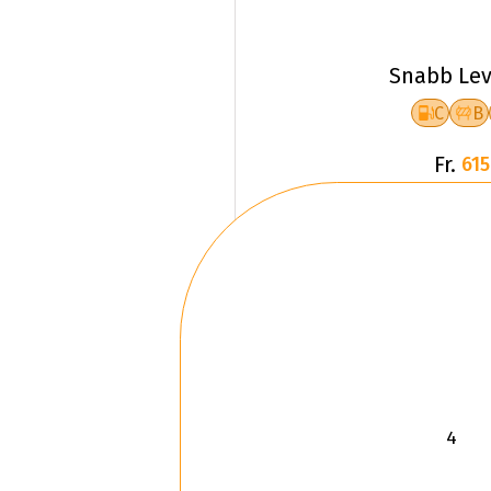
Snabb Lev
C
B
Fr.
615