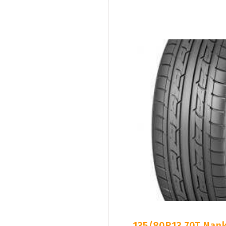
135/80R13 70T Nank