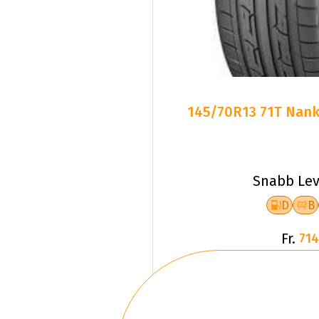
145/70R13 71T Nank
Snabb Lev
D
B
Fr.
714