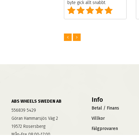
gick allt snabbt.
Info
ABS WHEELS SWEDEN AB
Betal / Finans
556839 5429
Göran Hammarsjös Väg 2
Villkor
19572 Rosersberg
Fälgprovaren
Mån-Fre 08:00-17:00
Jobba På ABS
Lunchstängt 12:00-13:00
Sidkarta
Bankgiro: 5300-1194