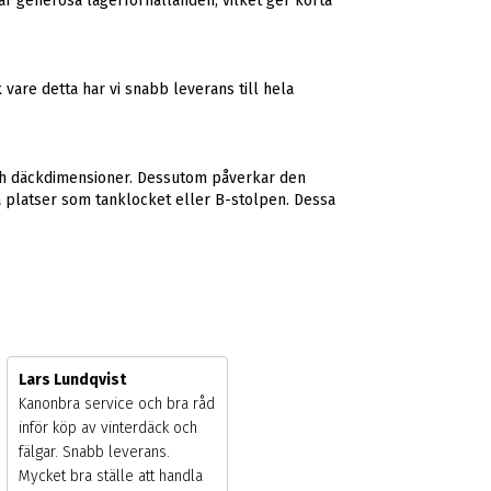
har generösa lagerförhållanden, vilket ger korta
vare detta har vi snabb leverans till hela
 och däckdimensioner. Dessutom påverkar den
på platser som tanklocket eller B-stolpen. Dessa
Lars Lundqvist
Kanonbra service och bra råd
inför köp av vinterdäck och
fälgar. Snabb leverans. Mycket
bra ställe att handla däck och