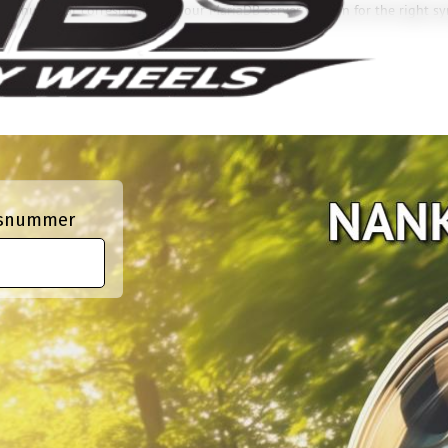
e manual that corresponds to your MariaDB server version for the right sy
ngsnummer