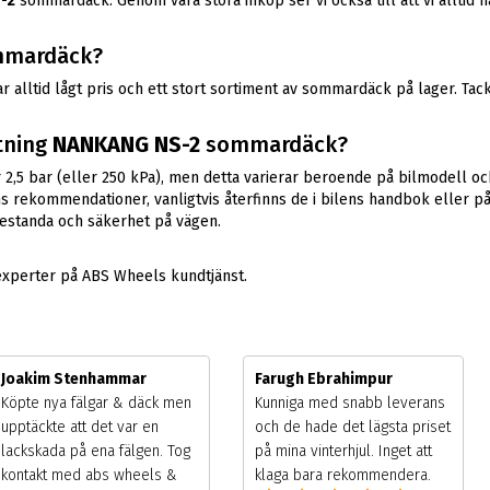
-2
sommardäck. Genom våra stora inköp ser vi också till att vi alltid 
mardäck?
 alltid lågt pris och ett stort sortiment av sommardäck på lager. Tack 
ttning
NANKANG NS-2
sommardäck?
är 2,5 bar (eller 250 kPa), men detta varierar beroende på bilmodell
rens rekommendationer, vanligtvis återfinns de i bilens handbok eller 
prestanda och säkerhet på vägen.
experter på ABS Wheels kundtjänst.
Joakim Stenhammar
Farugh Ebrahimpur
Köpte nya fälgar & däck men
Kunniga med snabb leverans
upptäckte att det var en
och de hade det lägsta priset
lackskada på ena fälgen. Tog
på mina vinterhjul. Inget att
kontakt med abs wheels &
klaga bara rekommendera.