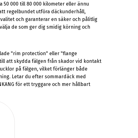
a 50 000 till 80 000 kilometer eller ännu
t att regelbundet utföra däckunderhåll,
litet och garanterar en säker och pålitlig
älja de som ger dig smidig körning och
de "rim protection" eller "flange
ll att skydda fälgen från skador vid kontakt
cklor på fälgen, vilket förlänger både
örning. Letar du efter sommardäck med
ANKANG för ett tryggare och mer hållbart