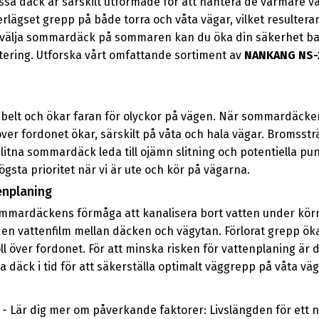
essa däck är särskilt utformade för att hantera de varmare
rlägset grepp på både torra och våta vägar, vilket resultera
 välja sommardäck på sommaren kan du öka din säkerhet ba
tering. Utforska vårt omfattande sortiment av
NANKANG NS-
elt och ökar faran för olyckor på vägen. När sommardäcken 
ver fordonet ökar, särskilt på våta och hala vägar. Bromsstr
itna sommardäck leda till ojämn slitning och potentiella punkt
gsta prioritet när vi är ute och kör på vägarna.
enplaning
ardäckens förmåga att kanalisera bort vatten under körning
ar en vattenfilm mellan däcken och vägytan. Förlorat grepp ö
oll över fordonet. För att minska risken för vattenplaning är 
äck i tid för att säkerställa optimalt väggrepp på våta väg
Lär dig mer om påverkande faktorer: Livslängden för ett nyt