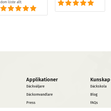
dom löste allt.
Applikationer
Kunskap
Däckväljare
Däckskola
Däckomvandlare
Blog
Press
FAQs
TPMS
Information
Fälgar
Offroad Däck