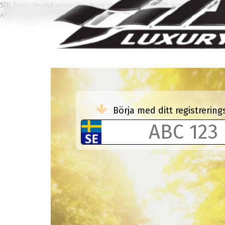
SQL Error: Invalid query: You have an error in your SQL syntax; check th
AND buyType NOT IN('AVD'...' at line 1
Börja med ditt registreri