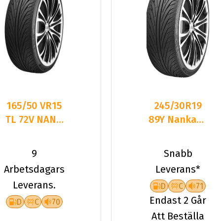
165/50 VR15
245/30R19
TL 72V NANK
89Y Nankang
NS2
NS-2 2024
9
Snabb
Arbetsdagars
Leverans*
Leverans.
D
C
71
Endast 2 Går
D
C
70
Att Beställa