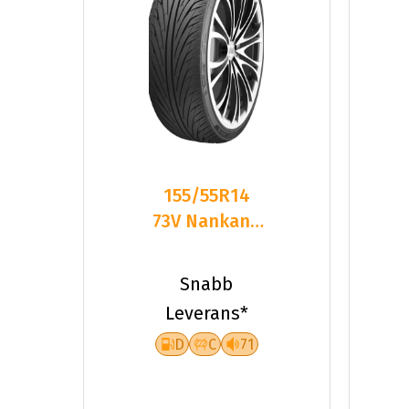
155/55R14
73V Nankang
NS-2 2024
Snabb
Leverans*
D
C
71