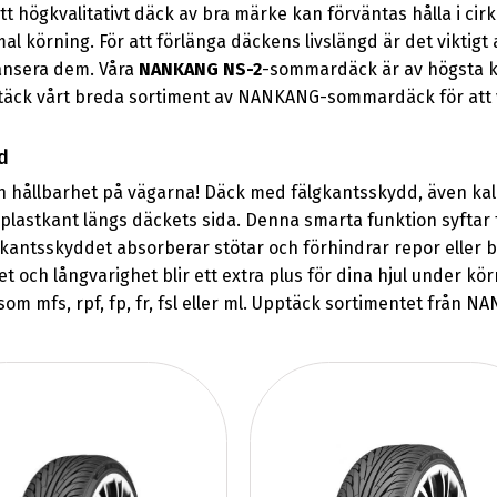
tt högkvalitativt däck av bra märke kan förväntas hålla i cirk
mal körning. För att förlänga däckens livslängd är det viktig
alansera dem. Våra
NANKANG NS-2
-sommardäck är av högsta kva
ptäck vårt breda sortiment av NANKANG-sommardäck för att v
d
 hållbarhet på vägarna! Däck med fälgkantsskydd, även kalla
astkant längs däckets sida. Denna smarta funktion syftar ti
kantsskyddet absorberar stötar och förhindrar repor eller bu
 och långvarighet blir ett extra plus för dina hjul under k
om mfs, rpf, fp, fr, fsl eller ml. Upptäck sortimentet från N