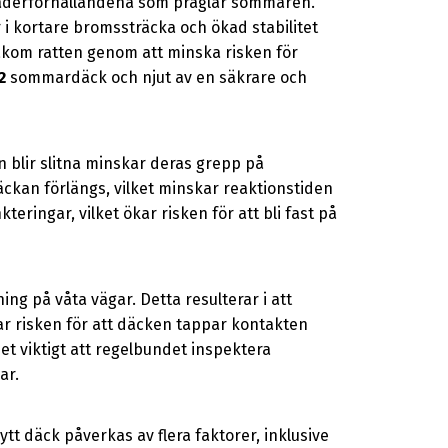
 väderförhållandena som präglar sommaren.
r i kortare bromssträcka och ökad stabilitet
kom ratten genom att minska risken för
2
sommardäck och njut av en säkrare och
blir slitna minskar deras grepp på
äckan förlängs, vilket minskar reaktionstiden
eringar, vilket ökar risken för att bli fast på
 på våta vägar. Detta resulterar i att
kar risken för att däcken tappar kontakten
det viktigt att regelbundet inspektera
ar.
t däck påverkas av flera faktorer, inklusive