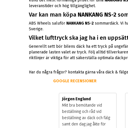
kund det mest förmånliga priset för dina
NANKANG NS
leveranstider och hög tillgänglighet.
Var kan man köpa
NANKANG NS-2
som
ABS Wheels saluför
NANKANG NS-2
sommardäck. Vi har
Sverige.
Vilket lufttryck ska jag ha i en uppsä
Generellt sett bör bilens däck ha ett tryck på ungef
planerade lasten valet av tryck. Följ alltid tillverka
riktlinjer är viktiga för att säkerställa optimala däck
Har du några frågor? kontakta gärna våra däck & fälg
GOOGLE RECENSIONER
Jörgen Englund
Mkt bra bemötande vid
beställning och råd vid
beställning av däck och fälg
samt den dag jag åkte för byte