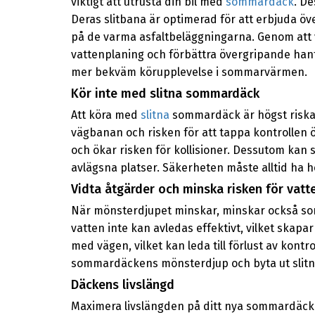
viktigt att utrusta din bil med
sommardäck
. D
Deras slitbana är optimerad för att erbjuda öve
på de varma asfaltbeläggningarna. Genom att
vattenplaning och förbättra övergripande han
mer bekväm körupplevelse i sommarvärmen.
Kör inte med slitna sommardäck
Att köra med
slitna
sommardäck är högst riskab
vägbanan och risken för att tappa kontrollen ö
och ökar risken för kollisioner. Dessutom kan sl
avlägsna platser. Säkerheten måste alltid ha hö
Vidta åtgärder och minska risken för vatt
När mönsterdjupet minskar, minskar också somm
vatten inte kan avledas effektivt, vilket skap
med vägen, vilket kan leda till förlust av kontr
sommardäckens mönsterdjup och byta ut slitna d
Däckens livslängd
Maximera livslängden på ditt nya sommardäck - 