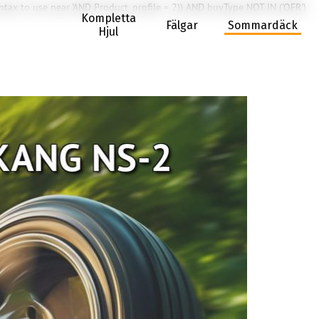
ntax to use near 'AND Product_profile = 2)) AND buyType NOT IN ('OFR')
Kompletta
Fälgar
Sommardäck
Hjul