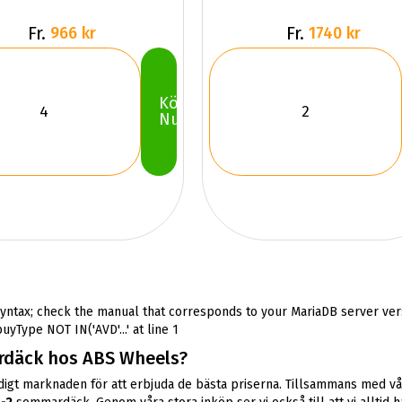
Fr.
Fr.
966 kr
1740 kr
Köp
Nu
syntax; check the manual that corresponds to your MariaDB server vers
Type NOT IN('AVD'...' at line 1
äck hos ABS Wheels?
ndigt marknaden för att erbjuda de bästa priserna. Tillsammans med v