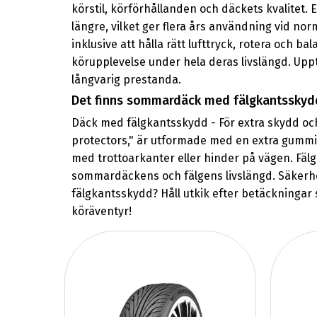
körstil, körförhållanden och däckets kvalitet. E
längre, vilket ger flera års användning vid nor
inklusive att hålla rätt lufttryck, rotera och b
körupplevelse under hela deras livslängd. Up
långvarig prestanda.
Det finns sommardäck med fälgkantsskyd
Däck med fälgkantsskydd - För extra skydd och
protectors," är utformade med en extra gummipl
med trottoarkanter eller hinder på vägen. Fälg
sommardäckens och fälgens livslängd. Säkerhet
fälgkantsskydd? Håll utkik efter betäckningar s
köräventyr!