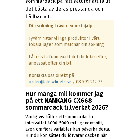
sommardäck på rätt sätt för att få ut
det bästa av deras prestanda och
hållbarhet.
Din sökning kräver experthjälp
Tyvärr hittar vi inga produkter i vårt
lokala lager som matchar din sökning
Låt oss ta fram exakt det du letar efter,
anpassat efter din bil.
Kontakta oss direkt på
order@abswheels.se
/ 08 591 217 77
Hur många mil kommer jag
på ett
NANKANG CX668
sommardäck tillverkat 2026?
Vanligtvis håller ett sommardäck i
intervallet 4000-5000 mil i genomsnitt,
även om flera variabler kan påverka detta.
Hur du kör, sättet du förvarar däcken när