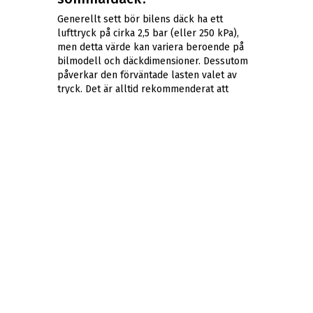
Generellt sett bör bilens däck ha ett
lufttryck på cirka 2,5 bar (eller 250 kPa),
men detta värde kan variera beroende på
bilmodell och däckdimensioner. Dessutom
påverkar den förväntade lasten valet av
tryck. Det är alltid rekommenderat att
följa tillverkarens riktlinjer, vanligtvis
hittar du dessa i bilens handbok eller på
platser som tanklocket eller B-stolpen.
Dessa anvisningar är avgörande för att
säkerställa optimala däckprestanda och
säkerhet under din körning.
Har du några frågor? kontakta gärna våra
däck & fälgexperter på ABS Wheels
kundtjänst.
GOOGLE
RECENSIONER