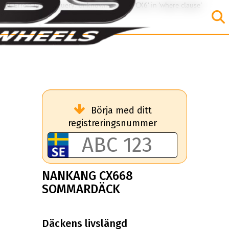
SQL Error: Invalid query: Unknown column 'CX6' in 'where clause'
Börja med ditt
registreringsnummer
NANKANG CX668
SOMMARDÄCK
Däckens livslängd