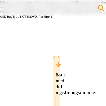
SQL Error: Invalid query: You have an error in your SQL syntax; check the
manual that corresponds to your MariaDB server version for the right
syntax to use near 'AND Product_profile = 1)) AND buyType NOT IN ('OFR')
AND buyType NOT IN('AVD'...' at line 1
Börja
med
ditt
registreringsnummer