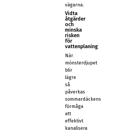
vägarna.
Vidta
åtgärder
och
minska
risken
för
vattenplaning
När
mönsterdjupet
blir
lägre
så
påverkas
sommardäckens
förmåga
att
effektivt
kanalisera