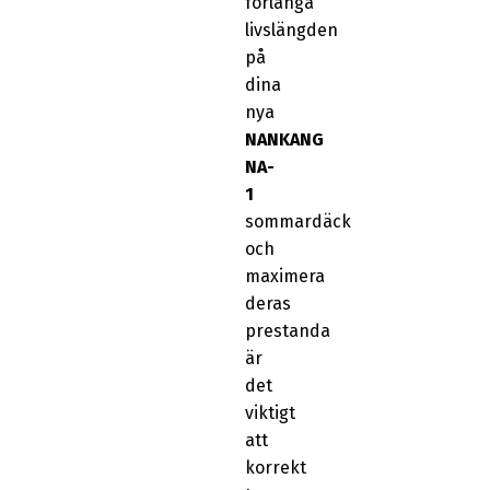
förlänga
livslängden
på
dina
nya
NANKANG
NA-
1
sommardäck
och
maximera
deras
prestanda
är
det
viktigt
att
korrekt