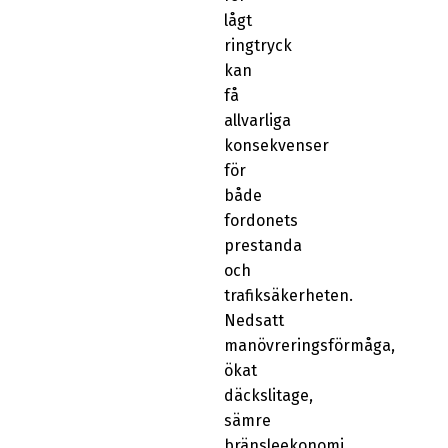
lågt
ringtryck
kan
få
allvarliga
konsekvenser
för
både
fordonets
prestanda
och
trafiksäkerheten.
Nedsatt
manövreringsförmåga,
ökat
däckslitage,
sämre
bränsleekonomi,