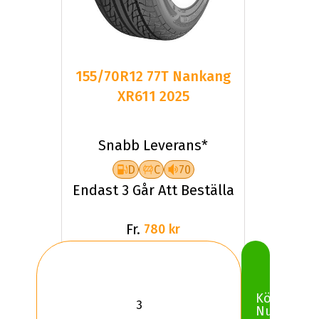
155/70R12 77T Nankang
XR611 2025
Snabb Leverans*
D
C
70
Endast 3 Går Att Beställa
Fr.
780 kr
Köp
Nu