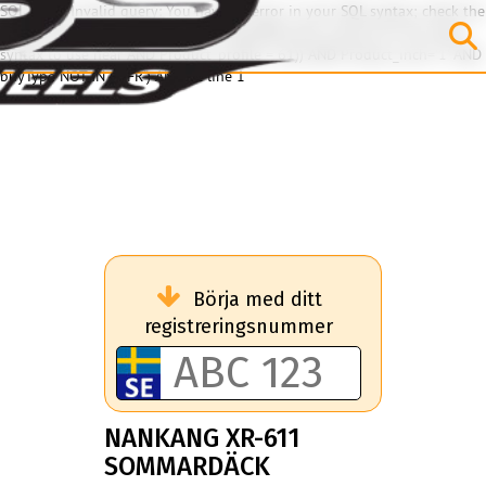
SQL Error: Invalid query: You have an error in your SQL syntax; check the
manual that corresponds to your MariaDB server version for the right
syntax to use near 'AND Product_profile = 61)) AND Product_inch='1' AND
buyType NOT IN ('OFR') AN...' at line 1
Börja med ditt
registreringsnummer
NANKANG XR-611
SOMMARDÄCK