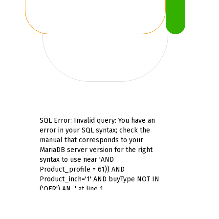
SQL Error: Invalid query: You have an
error in your SQL syntax; check the
manual that corresponds to your
MariaDB server version for the right
syntax to use near 'AND
Product_profile = 61)) AND
Product_inch='1' AND buyType NOT IN
('OFR') AN...' at line 1
Hur många mil kommer
jag på ett
NANKANG XR-