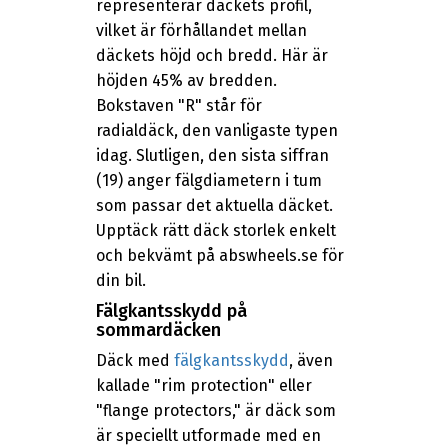
representerar däckets profil,
vilket är förhållandet mellan
däckets höjd och bredd. Här är
höjden 45% av bredden.
Bokstaven "R" står för
radialdäck, den vanligaste typen
idag. Slutligen, den sista siffran
(19) anger fälgdiametern i tum
som passar det aktuella däcket.
Upptäck rätt däck storlek enkelt
och bekvämt på abswheels.se för
din bil.
Fälgkantsskydd på
sommardäcken
Däck med
fälgkantsskydd
, även
kallade "rim protection" eller
"flange protectors," är däck som
är speciellt utformade med en